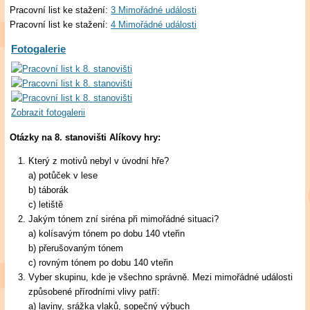
Pracovní list ke stažení:
3 Mimořádné události
Pracovní list ke stažení:
4 Mimořádné události
Fotogalerie
Zobrazit fotogalerii
Otázky na 8. stanovišti Alíkovy hry:
Který z motivů nebyl v úvodní hře?
a) potůček v lese
b) táborák
c) letiště
Jakým tónem zní siréna při mimořádné situaci?
a) kolísavým tónem po dobu 140 vteřin
b) přerušovaným tónem
c) rovným tónem po dobu 140 vteřin
Vyber skupinu, kde je všechno správně. Mezi mimořádné události
způsobené přírodními vlivy patří:
a) laviny, srážka vlaků, sopečný výbuch