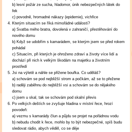
b) lesní požár ze sucha, hladomor, únik nebezpečných látek do
řek
c) povodně, hromadné nákazy (epidemie), vichřice
Kterým situacím se říká mimořádné události?
a) Svatba mého bratra, dovolená v zahraničí, přestěhování do
nového domu
b) Když se udobřím s kamarádem, se kterým jsem se před rokem
pohádal
c) Situacím, při kterých je ohroženo zdraví a životy více lidí a
dochází při nich k velkým škodám na majetku a životním
prostředí
Jsi na výletě a náhle se přižene bouřka. Co uděláš?
a) schovám se pod nejbližší strom a počkám, až se to přežene
b) raději zaběhnu do nejbližší vsi a schovám se do nějakého
domu
c) jsem u skal, tak se schovám pod skalní převis
Po velkých deštích se zvyšuje hladina v místní řece, hrozí
povodeň:
a) vezmu s kamarády člun a půjdu se projet na pořádnou vodu
b) nebudu chodit k řece, mohlo by to být nebezpečné, spíš budu
sledovat rádio, abych věděl, co se děje