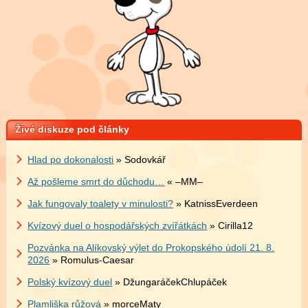
Živé diskuze pod články
Hlad po dokonalosti
» Sodovkář
Až pošleme smrt do důchodu…
« –MM–
Jak fungovaly toalety v minulosti?
» KatnissEverdeen
Kvízový duel o hospodářských zvířátkách
» Cirilla12
Pozvánka na Alíkovský výlet do Prokopského údolí 21. 8.
2026
» Romulus-Caesar
Polský kvízový duel
» DžungaráčekChlupáček
Plamliška růžová
» morceMaty