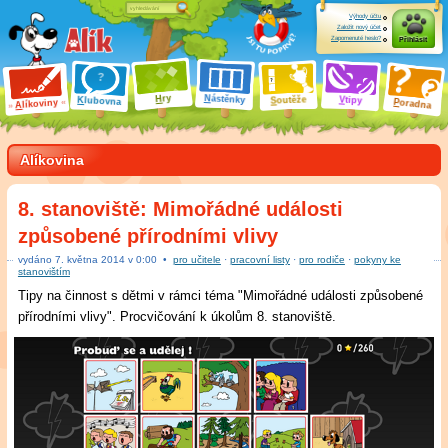
Výhody účtu
Založit nový účet
Zapomenuté heslo?
Přihlásit
ry
N
ástěnky
H
outěže
V
tipy
K
lubovna
S
P
líkoviny
oradna
A
Alíkovina
8. stanoviště: Mimořádné události
způsobené přírodními vlivy
vydáno
7
.
května 2014 v
0:00
•
pro učitele
·
pracovní listy
·
pro rodiče
·
pokyny ke
stanovištím
Tipy na činnost s dětmi v rámci téma "Mimořádné události způsobené
přírodními vlivy". Procvičování k úkolům 8. stanoviště.