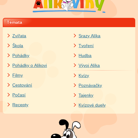
Témata
Zvířata
Srazy Alíka
Škola
Tvoření
Pohádky
Hudba
Pohádky o Alíkovi
Vývoj Alíka
Filmy
Kvízy
Cestování
Poznávačky
Počasí
Tajenky
Recepty
Kvízové duely