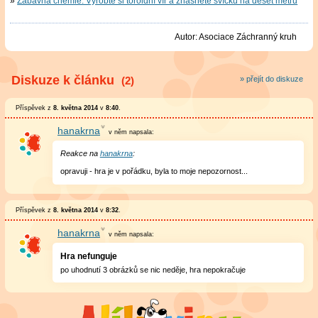
Zábavná chemie: Vyrobte si toroidní vír a zhasněte svíčku na deset metrů
Autor:
Asociace Záchranný kruh
Diskuze k článku
(2)
» přejít do diskuze
Příspěvek z
8. května 2014
v
8:40
.
hanakrna
v něm
napsala:
Reakce na
hanakrna
:
opravuji - hra je v pořádku, byla to moje nepozornost...
Příspěvek z
8. května 2014
v
8:32
.
hanakrna
v něm
napsala:
Hra nefunguje
po uhodnutí 3 obrázků se nic neděje, hra nepokračuje