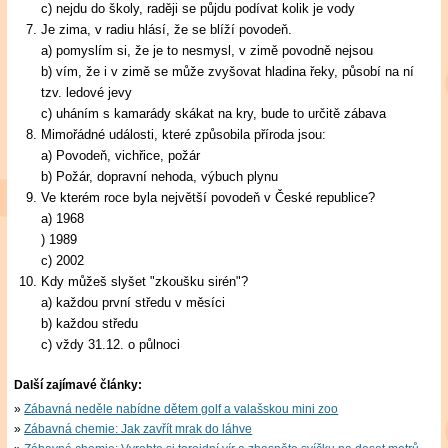
c) nejdu do školy, raději se půjdu podívat kolik je vody
Je zima, v radiu hlásí, že se blíží povodeň.
a) pomyslím si, že je to nesmysl, v zimě povodně nejsou
b) vím, že i v zimě se může zvyšovat hladina řeky, působí na ní
tzv. ledové jevy
c) uháním s kamarády skákat na kry, bude to určitě zábava
Mimořádné události, které způsobila příroda jsou:
a) Povodeň, vichřice, požár
b) Požár, dopravní nehoda, výbuch plynu
Ve kterém roce byla největší povodeň v České republice?
a) 1968
) 1989
c) 2002
Kdy můžeš slyšet "zkoušku sirén"?
a) každou první středu v měsíci
b) každou středu
c) vždy 31.12. o půlnoci
Další zajímavé články:
Zábavná neděle nabídne dětem golf a valašskou mini zoo
Zábavná chemie: Jak zavřít mrak do láhve