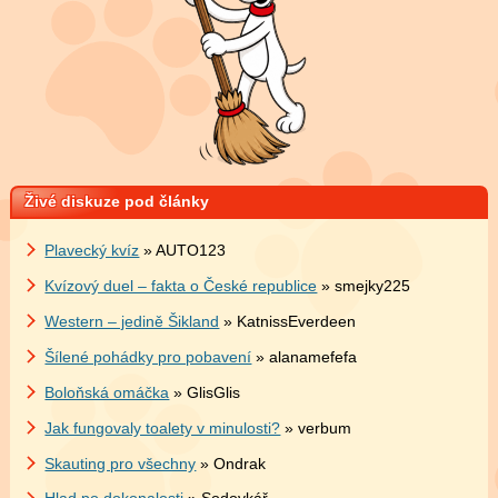
Živé diskuze pod články
Plavecký kvíz
» AUTO123
Kvízový duel – fakta o České republice
» smejky225
Western – jedině Šikland
» KatnissEverdeen
Šílené pohádky pro pobavení
» alanamefefa
Boloňská omáčka
» GlisGlis
Jak fungovaly toalety v minulosti?
» verbum
Skauting pro všechny
» Ondrak