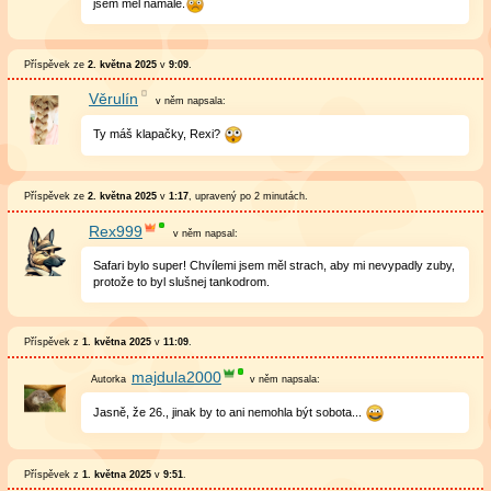
jsem měl namále.
Příspěvek ze
2. května 2025
v
9:09
.
Věrulín
v něm
napsala:
Ty máš klapačky, Rexi?
Příspěvek ze
2. května 2025
v
1:17
, upravený
po 2 minutách
.
Rex999
v něm
napsal:
Safari bylo super! Chvílemi jsem měl strach, aby mi nevypadly zuby,
protože to byl slušnej tankodrom.
Příspěvek z
1. května 2025
v
11:09
.
majdula2000
v něm
napsala:
Jasně, že 26., jinak by to ani nemohla být sobota...
Příspěvek z
1. května 2025
v
9:51
.