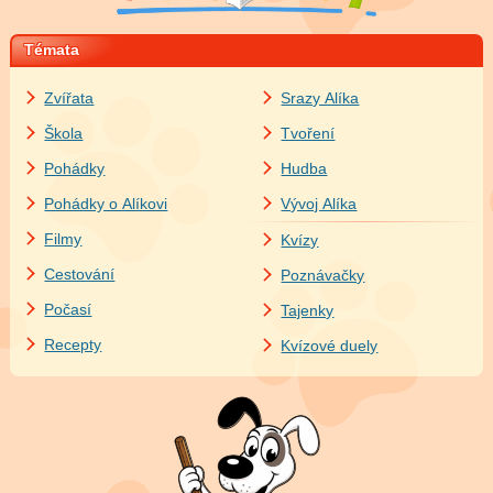
Témata
Zvířata
Srazy Alíka
Škola
Tvoření
Pohádky
Hudba
Pohádky o Alíkovi
Vývoj Alíka
Filmy
Kvízy
Cestování
Poznávačky
Počasí
Tajenky
Recepty
Kvízové duely