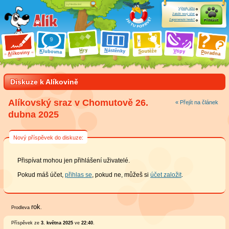
Výhody účtu
Založit nový účet
Zapomenuté heslo?
Přihlásit
ry
N
ástěnky
H
outěže
V
tipy
K
lubovna
S
P
líkoviny
oradna
A
Diskuze k Alíkovině
Alíkovský sraz v Chomutově 26.
« Přejít na článek
dubna 2025
Nový příspěvek do diskuze:
Přispívat mohou jen přihlášení uživatelé.
Pokud máš účet,
přihlas se
, pokud ne, můžeš si
účet založit
.
rok
Prodleva
.
Příspěvek ze
3. května 2025
ve
22:40
.