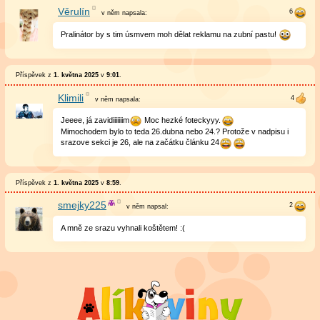
Věrulín
v něm
napsala:
Pralinátor by s tim úsmvem moh dělat reklamu na zubní pastu!
Příspěvek z
1. května 2025
v
9:01
.
Klimili
v něm
napsala:
Jeeee, já zavidiiiiiiim
Moc hezké foteckyyy.
Mimochodem bylo to teda 26.dubna nebo 24.? Protože v nadpisu i
srazove sekci je 26, ale na začátku článku 24
Příspěvek z
1. května 2025
v
8:59
.
smejky225
v něm
napsal:
A mně ze srazu vyhnali koštětem! :(