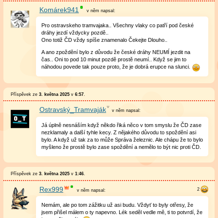
Komárek941
v něm
napsal:
Pro ostravskeho tramvajaka.. Všechny vlaky co patří pod české
dráhy jezdí vždycky pozdě..
Ono totiž ČD vždy spíše znamenalo Čekejte Dlouho..
A ano zpoždění bylo z důvodu že české dráhy NEUMÍ jezdit na
čas.. Oni to pod 10 minut pozdě prostě neumí.. Když se jim to
náhodou povede tak pouze proto, že je dobrá erupce na slunci.
Příspěvek ze
3. května 2025
v
6:57
.
Ostravský_Tramvaják
v něm
napsal:
Já úplně nesnáším když někdo řiká něco v tom smyslu že ČD zase
nezklamaly a další tyhle kecy. Z nějakého důvodu to spoždění asi
bylo. A když už tak za to může Správa železnic. Ale chápu že to bylo
myšleno že prostě bylo zase spoždění a nemělo to být nic proti ČD.
Příspěvek ze
3. května 2025
v
1:46
.
Rex999
v něm
napsal:
Nemám, ale po tom zážitku už asi budu. Vždyť to byly otřesy, že
jsem přišel málem o ty napevno. Lék seděl vedle mě, ti to potvrdí, že