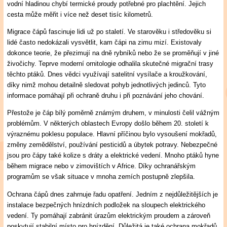
vodní hladinou chybí termické proudy potřebné pro plachtění. Jejich
cesta může měřit i více než deset tisíc kilometrů.
Migrace čápů fascinuje lidi už po staletí. Ve starověku i středověku si
lidé často nedokázali vysvětlit, kam čápi na zimu mizí. Existovaly
dokonce teorie, že přezimují na dně rybníků nebo že se proměňují v jiné
živočichy. Teprve moderní ornitologie odhalila skutečné migrační trasy
těchto ptáků. Dnes vědci využívají satelitní vysílače a kroužkování,
díky nimž mohou detailně sledovat pohyb jednotlivých jedinců. Tyto
informace pomáhají při ochraně druhu i při poznávání jeho chování.
Přestože je čáp bílý poměrně známým druhem, v minulosti čelil vážným
problémům. V některých oblastech Evropy došlo během 20. století k
výraznému poklesu populace. Hlavní příčinou bylo vysoušení mokřadů,
změny zemědělství, používání pesticidů a úbytek potravy. Nebezpečné
jsou pro čápy také kolize s dráty a elektrické vedení. Mnoho ptáků hyne
během migrace nebo v zimovištích v Africe. Díky ochranářským
programům se však situace v mnoha zemích postupně zlepšila.
Ochrana čápů dnes zahrnuje řadu opatření. Jedním z nejdůležitějších je
instalace bezpečných hnízdních podložek na sloupech elektrického
vedení. Ty pomáhají zabránit úrazům elektrickým proudem a zároveň
poskytují stabilní místo pro hnízdění. Důležitá je také ochrana mokřadů