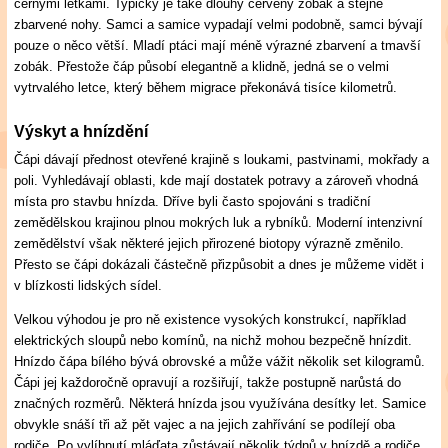
černými letkami. Typický je také dlouhý červený zobák a stejně
zbarvené nohy. Samci a samice vypadají velmi podobně, samci bývají
pouze o něco větší. Mladí ptáci mají méně výrazné zbarvení a tmavší
zobák. Přestože čáp působí elegantně a klidně, jedná se o velmi
vytrvalého letce, který během migrace překonává tisíce kilometrů.
Výskyt a hnízdění
Čápi dávají přednost otevřené krajině s loukami, pastvinami, mokřady a
poli. Vyhledávají oblasti, kde mají dostatek potravy a zároveň vhodná
místa pro stavbu hnízda. Dříve byli často spojováni s tradiční
zemědělskou krajinou plnou mokrých luk a rybníků. Moderní intenzivní
zemědělství však některé jejich přirozené biotopy výrazně změnilo.
Přesto se čápi dokázali částečně přizpůsobit a dnes je můžeme vidět i
v blízkosti lidských sídel.
Velkou výhodou je pro ně existence vysokých konstrukcí, například
elektrických sloupů nebo komínů, na nichž mohou bezpečně hnízdit.
Hnízdo čápa bílého bývá obrovské a může vážit několik set kilogramů.
Čápi jej každoročně opravují a rozšiřují, takže postupně narůstá do
značných rozměrů. Některá hnízda jsou využívána desítky let. Samice
obvykle snáší tři až pět vajec a na jejich zahřívání se podílejí oba
rodiče. Po vylíhnutí mláďata zůstávají několik týdnů v hnízdě a rodiče