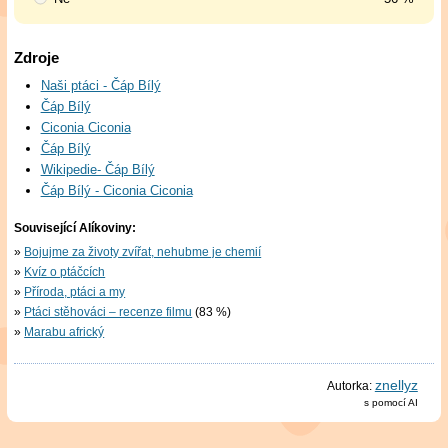
Zdroje
Naši ptáci - Čáp Bílý
Čáp Bílý
Ciconia Ciconia
Čáp Bílý
Wikipedie- Čáp Bílý
Čáp Bílý - Ciconia Ciconia
Související Alíkoviny:
Bojujme za životy zvířat, nehubme je chemií
Kvíz o ptáčcích
Příroda, ptáci a my
Ptáci stěhováci – recenze filmu
(83 %)
Marabu africký
znellyz
Autorka:
s pomocí AI