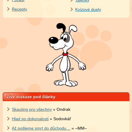
Tajenky
Recepty
Kvízové duely
Živé diskuze pod články
Skauting pro všechny
» Ondrak
Hlad po dokonalosti
» Sodovkář
Až pošleme smrt do důchodu…
« –MM–