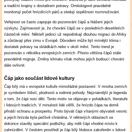
a tradiční krajiny s dostatkem potravy. Ornitologové pravidelně
monitorují počet hnízdících párů a sledují úspěšnost rozmnožování.
Veřejnost se často zapojuje do pozorování čápů a hlášení jejich
výskytu. Zajímavostí je, že chování čápů se v posledních desetiletích
částečně mění. Někteří jedinci už nepodnikají dlouhou migraci do Afriky
a zůstávají přes zimu v Evropě. Důvodem může být mírnější klima i
dostatek potravy na skládkách nebo v okolí měst. Tento trend je
pozorován v několika evropských zemích. Přesto většina čápů stále
pravidelně migruje. Změny klimatu však mohou jejich budoucí chování
dále ovlivnit.
Čáp jako součást lidové kultury
Čáp bílý má v evropské kultuře mimořádné postavení. V mnoha zemích
je symbolem štěstí, plodnosti a rodinné pohody. Nejznámější je legenda
o tom, že čápi nosí děti. Tento motiv se objevuje v pohádkách, literatuře
i lidových tradicích. V minulosti lidé věřili, že hnízdo čápa na domě
přináší ochranu a prosperitu. Proto bývali čápi vítanými obyvateli vesnic
a jejich hnízda byla pečlivě chráněna. V některých oblastech se
dokonce stavěly speciální podložky, aby měli čápi vhodné místo k
zahnízdění. V českém prostředí je čáp bílý hluboce zakořeněn v lidové