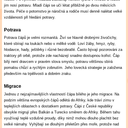
jim nosí potravu. Mladí čápi se učí létat přibližně po dvou měsících
života. Péče o potomstvo je náročná a rodiče musí denně nalétat velké
vzdálenosti při hledání potravy.
Potrava
Potrava čápů je velmi rozmanitá. Živí se hlavně drobnými živočichy,
které sbírají na loukách nebo v mělké vodě. Loví žáby, hmyz, ryby,
hlodavce, hady, ještěrky i různé bezobratlé. Často bývají pozorováni za
traktory při orbě, protože zde nacházejí snadno dostupnou kořist. Čáp
bílý není dravcem v pravém slova smyslu, potravu většinou sbírá
pomalou chůzí a rychlým zobnutím. Jeho lovecká strategie je založena
především na trpělivosti a dobrém zraku.
Migrace
Jednou z nejzajímavějších vlastností čápa bílého je jeho migrace. Na
podzim většina evropských čápů odlétá do Afriky, kde tráví zimu v
teplejších oblastech s dostatkem potravy. Čápi z České republiky
obvykle migrují přes Balkán a Turecko směrem do Afriky. Během tahu
využívají teplé vzdušné proudy, díky nimž mohou dlouho plachtit bez
velké námahy. Vyhýbají se dlouhým přeletům přes moře, protože nad