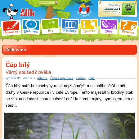
Výhody účtu
Založit nový účet
Zapomenuté heslo?
Přihlásit
ry
N
ástěnky
H
outěže
V
tipy
K
lubovna
S
P
líkoviny
oradna
A
Alíkovina
Čáp bílý
Věrný soused člověka
vydáno
31
.
května
•
příroda
·
Česká republika
·
zvířata
·
ptáci
Čáp bílý patří bezpochyby mezi nejznámější a nejoblíbenější ptačí
druhy v České republice i v celé Evropě. Tento majestátní brodivý pták
se stal neodmyslitelnou součástí naší kulturní krajiny, symbolem jara a
štěstí.