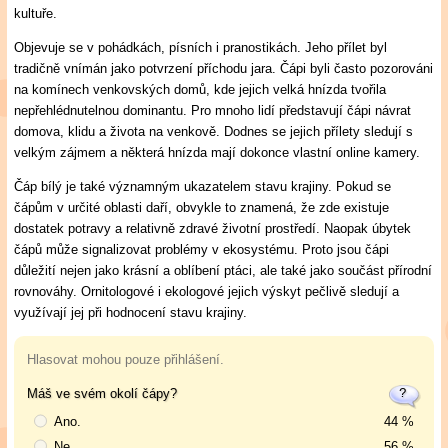
kultuře.
Objevuje se v pohádkách, písních i pranostikách. Jeho přílet byl
tradičně vnímán jako potvrzení příchodu jara. Čápi byli často pozorováni
na komínech venkovských domů, kde jejich velká hnízda tvořila
nepřehlédnutelnou dominantu. Pro mnoho lidí představují čápi návrat
domova, klidu a života na venkově. Dodnes se jejich přílety sledují s
velkým zájmem a některá hnízda mají dokonce vlastní online kamery.
Čáp bílý je také významným ukazatelem stavu krajiny. Pokud se
čápům v určité oblasti daří, obvykle to znamená, že zde existuje
dostatek potravy a relativně zdravé životní prostředí. Naopak úbytek
čápů může signalizovat problémy v ekosystému. Proto jsou čápi
důležití nejen jako krásní a oblíbení ptáci, ale také jako součást přírodní
rovnováhy. Ornitologové i ekologové jejich výskyt pečlivě sledují a
využívají jej při hodnocení stavu krajiny.
Hlasovat mohou pouze přihlášení.
Máš ve svém okolí čápy?
Ano.
44 %
Ne
56 %