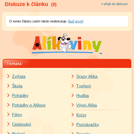
Diskuze k článku
(0)
» přejít do diskuze
O tomto článku zatím nikdo nediskutuje.
Buď první!
Témata
Zvířata
Srazy Alíka
Škola
Tvoření
Pohádky
Hudba
Pohádky o Alíkovi
Vývoj Alíka
Filmy
Kvízy
Cestování
Poznávačky
Počasí