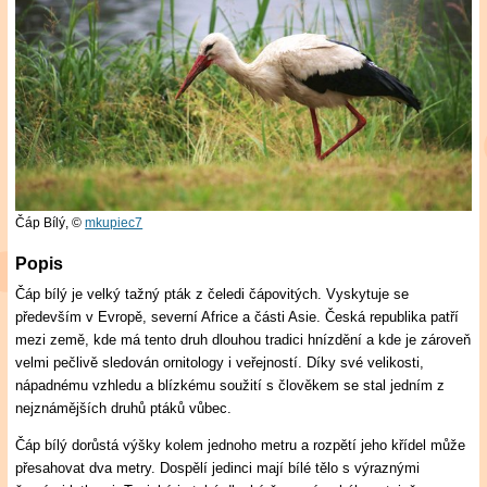
Čáp Bílý,
©
mkupiec7
Popis
Čáp bílý je velký tažný pták z čeledi čápovitých. Vyskytuje se
především v Evropě, severní Africe a části Asie. Česká republika patří
mezi země, kde má tento druh dlouhou tradici hnízdění a kde je zároveň
velmi pečlivě sledován ornitology i veřejností. Díky své velikosti,
nápadnému vzhledu a blízkému soužití s člověkem se stal jedním z
nejznámějších druhů ptáků vůbec.
Čáp bílý dorůstá výšky kolem jednoho metru a rozpětí jeho křídel může
přesahovat dva metry. Dospělí jedinci mají bílé tělo s výraznými