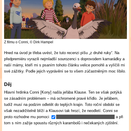
Z filmu o Conni,
© Dirk Hampel
Hned na úvod je třeba uvést, že tuto recenzi píšu „z druhé ruky“. Na
předpremiéru vyrazili nejmladší sourozenci s doprovodem kamarádky a
naší mámy, kteří mi s psaním tohoto článku velice pomohli a vylíčili mi
své zážitky. Podle jejich vyprávění se to všem zúčastněným moc líbilo.
Děj
Hlavní hrdinka Conni [Kony] našla jeřába Klause. Ten se však potýká
se zásadním problémem – má ochromené pravé křídlo. Je jeřábem,
tudíž musí na podzim odletět do teplých krajin. Toto roční období se
však nezadržitelně blíží a Klausovi tak hrozí, že neodletí. Conni se
proto rozhodne mu pomoci
a při
tom s ním zažije spoustu různých karambolů i nečekaných zjištění.