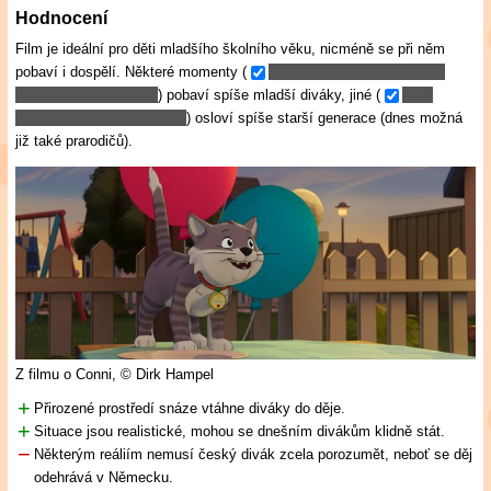
Hodnocení
Film je ideální pro děti mladšího školního věku, nicméně se při něm
pobaví i dospělí. Některé momenty (
) pobaví spíše mladší diváky, jiné (
) osloví spíše starší generace (dnes možná
již také prarodičů).
Z filmu o Conni,
© Dirk Hampel
Přirozené prostředí snáze vtáhne diváky do děje.
Situace jsou realistické, mohou se dnešním divákům klidně stát.
Některým reáliím nemusí český divák zcela porozumět, neboť se děj
odehrává v Německu.