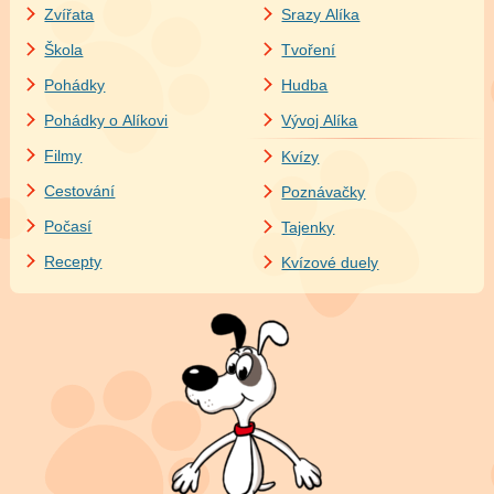
Zvířata
Srazy Alíka
Škola
Tvoření
Pohádky
Hudba
Pohádky o Alíkovi
Vývoj Alíka
Filmy
Kvízy
Cestování
Poznávačky
Počasí
Tajenky
Recepty
Kvízové duely