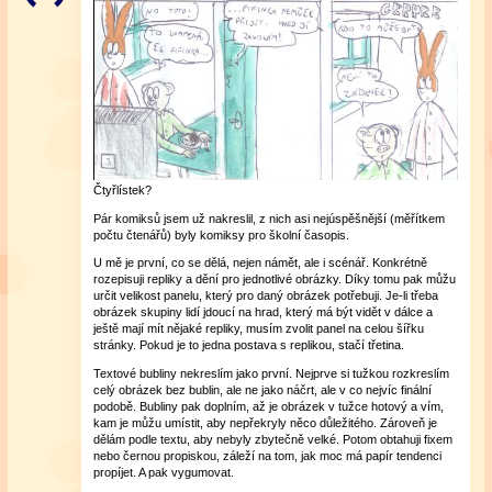
Čtyřlístek?
Pár komiksů jsem už nakreslil, z nich asi nejúspěšnější (měřítkem
počtu čtenářů) byly komiksy pro školní časopis.
U mě je první, co se dělá, nejen námět, ale i scénář. Konkrétně
rozepisuji repliky a dění pro jednotlivé obrázky. Díky tomu pak můžu
určit velikost panelu, který pro daný obrázek potřebuji. Je-li třeba
obrázek skupiny lidí jdoucí na hrad, který má být vidět v dálce a
ještě mají mít nějaké repliky, musím zvolit panel na celou šířku
stránky. Pokud je to jedna postava s replikou, stačí třetina.
Textové bubliny nekreslím jako první. Nejprve si tužkou rozkreslím
celý obrázek bez bublin, ale ne jako náčrt, ale v co nejvíc finální
podobě. Bubliny pak doplním, až je obrázek v tužce hotový a vím,
kam je můžu umístit, aby nepřekryly něco důležitého. Zároveň je
dělám podle textu, aby nebyly zbytečně velké. Potom obtahuji fixem
nebo černou propiskou, záleží na tom, jak moc má papír tendenci
propíjet. A pak vygumovat.