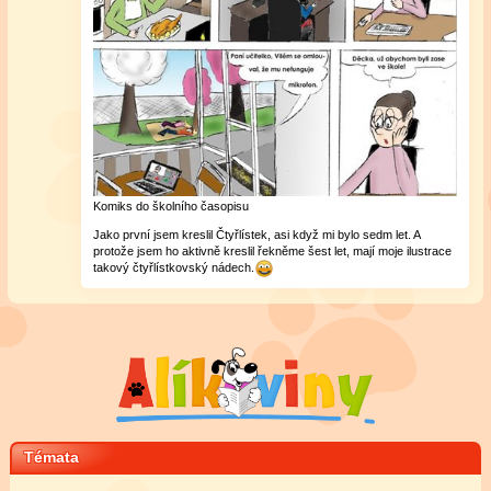
Komiks do školního časopisu
Jako první jsem kreslil Čtyřlístek, asi když mi bylo sedm let. A
protože jsem ho aktivně kreslil řekněme šest let, mají moje ilustrace
takový čtyřlístkovský nádech.
Témata