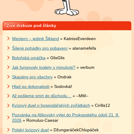
Živé diskuze pod články
Western – jedině Šikland
» KatnissEverdeen
Šílené pohádky pro pobavení
» alanamefefa
Boloňská omáčka
» GlisGlis
Jak fungovaly toalety v minulosti?
» verbum
Skauting pro všechny
» Ondrak
Hlad po dokonalosti
» Sodovkář
Až pošleme smrt do důchodu…
« –MM–
Kvízový duel o hospodářských zvířátkách
» Cirilla12
Pozvánka na Alíkovský výlet do Prokopského údolí 21. 8.
2026
» Romulus-Caesar
Polský kvízový duel
» DžungaráčekChlupáček