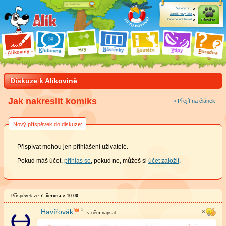
Výhody účtu
Založit nový účet
Zapomenuté heslo?
Přihlásit
ry
N
ástěnky
H
outěže
V
tipy
K
lubovna
S
P
líkoviny
oradna
A
Diskuze k Alíkovině
Jak nakreslit komiks
« Přejít na článek
Nový příspěvek do diskuze:
Přispívat mohou jen přihlášení uživatelé.
Pokud máš účet,
přihlas se
, pokud ne, můžeš si
účet založit
.
Příspěvek ze
7. června
v
10:00
.
Havířovák
v něm
napsal: