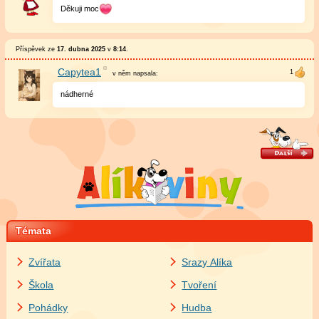
Děkuji moc
Příspěvek ze
17. dubna 2025
v
8:14
.
Capytea1
v něm
napsala:
nádherné
Témata
Zvířata
Srazy Alíka
Škola
Tvoření
Pohádky
Hudba