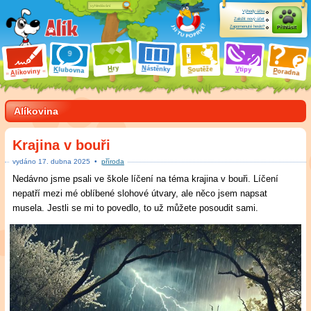
Výhody účtu
Založit nový účet
Zapomenuté heslo?
Přihlásit
ry
N
ástěnky
H
outěže
V
tipy
K
lubovna
S
P
líkoviny
oradna
A
Alíkovina
Krajina v bouři
vydáno
17
.
dubna 2025
•
příroda
Nedávno jsme psali ve škole líčení na téma krajina v bouři. Líčení
nepatří mezi mé oblíbené slohové útvary, ale něco jsem napsat
musela. Jestli se mi to povedlo, to už můžete posoudit sami.