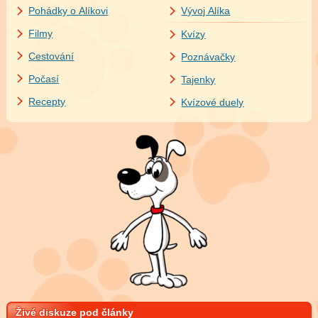
Pohádky o Alíkovi
Vývoj Alíka
Filmy
Kvízy
Cestování
Poznávačky
Počasí
Tajenky
Recepty
Kvízové duely
Živé diskuze pod články