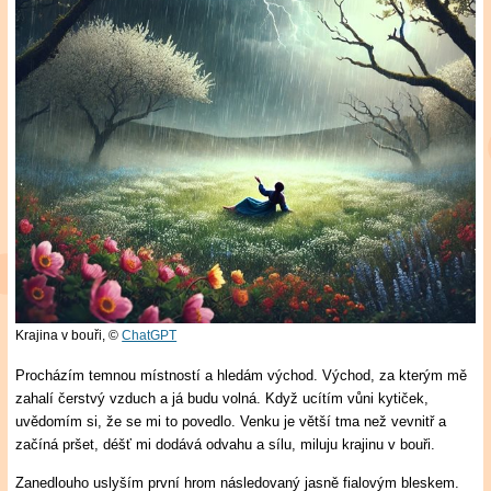
Krajina v bouři,
©
ChatGPT
Procházím temnou místností a hledám východ. Východ, za kterým mě
zahalí čerstvý vzduch a já budu volná. Když ucítím vůni kytiček,
uvědomím si, že se mi to povedlo. Venku je větší tma než vevnitř a
začíná pršet, déšť mi dodává odvahu a sílu, miluju krajinu v bouři.
Zanedlouho uslyším první hrom následovaný jasně fialovým bleskem.