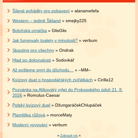
Šílené pohádky pro pobavení
» alanamefefa
Western – jedině Šikland
» smejky225
Boloňská omáčka
» GlisGlis
Jak fungovaly toalety v minulosti?
» verbum
Skauting pro všechny
» Ondrak
Hlad po dokonalosti
» Sodovkář
Až pošleme smrt do důchodu…
« –MM–
Kvízový duel o hospodářských zvířátkách
» Cirilla12
Pozvánka na Alíkovský výlet do Prokopského údolí 21. 8.
2026
» Romulus-Caesar
Polský kvízový duel
» DžungaráčekChlupáček
Plamliška růžová
» morceMaty
Moderní yoyování
» verbum
»
Zobrazit víc
«