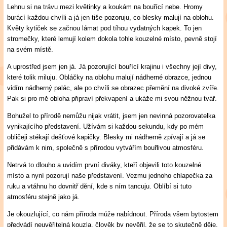
Lehnu si na trávu mezi květinky a koukám na bouřící nebe. Hromy
burácí každou chvíli a já jen tiše pozoruju, co blesky malují na oblohu.
Květy kytiček se začnou lámat pod tíhou vydatných kapek. To jen
stromečky, které lemují kolem dokola tohle kouzelné místo, pevně stojí
na svém místě.
A uprostřed jsem jen já. Já pozorující bouřící krajinu i všechny její divy,
které tolik miluju. Obláčky na oblohu malují nádherné obrazce, jednou
vidím nádherný palác, ale po chvíli se obrazec přemění na divoké zvíře.
Pak si pro mě obloha připraví překvapení a ukáže mi svou něžnou tvář.
Bohužel to přírodě nemůžu nijak vrátit, jsem jen nevinná pozorovatelka
vynikajícího představení. Užívám si každou sekundu, kdy po mém
obličeji stékají dešťové kapičky. Blesky mi nádherně zpívají a já se
přidávám k nim, společně s přírodou vytvářím bouřlivou atmosféru.
Netrvá to dlouho a uvidím první diváky, kteří objevili toto kouzelné
místo a nyní pozorují naše představení. Vezmu jednoho chlapečka za
ruku a vtáhnu ho dovnitř dění, kde s ním tancuju. Oblíbí si tuto
atmosféru stejně jako já.
Je okouzlující, co nám příroda může nabídnout. Příroda všem bytostem
předvádí neuvěřitelná kouzla, člověk by nevěřil, že se to skutečně děje.