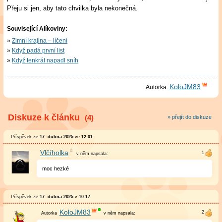
Přeju si jen, aby tato chvilka byla nekonečná.
Související Alíkoviny:
Zimní krajina – líčení
Když padá první list
Když tenkrát napadl sníh
KoloJM83
Autorka:
Diskuze k článku
(4)
» přejít do diskuze
Příspěvek ze
17. dubna 2025
ve
12:01
.
Vlčíholka
v něm
napsala:
moc hezké
Příspěvek ze
17. dubna 2025
v
10:17
.
KoloJM83
v něm
napsala: