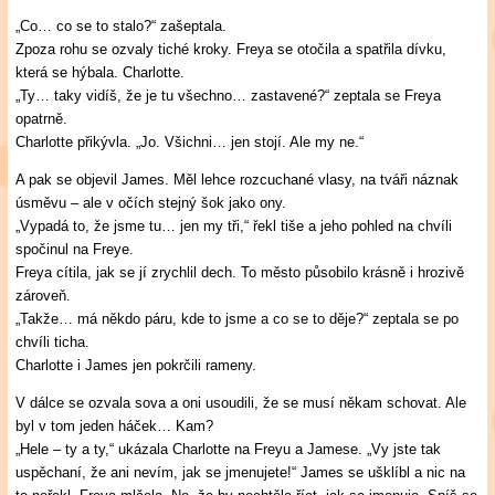
„Co… co se to stalo?“ zašeptala.
Zpoza rohu se ozvaly tiché kroky. Freya se otočila a spatřila dívku,
která se hýbala. Charlotte.
„Ty… taky vidíš, že je tu všechno… zastavené?“ zeptala se Freya
opatrně.
Charlotte přikývla. „Jo. Všichni… jen stojí. Ale my ne.“
A pak se objevil James. Měl lehce rozcuchané vlasy, na tváři náznak
úsměvu – ale v očích stejný šok jako ony.
„Vypadá to, že jsme tu… jen my tři,“ řekl tiše a jeho pohled na chvíli
spočinul na Freye.
Freya cítila, jak se jí zrychlil dech. To město působilo krásně i hrozivě
zároveň.
„Takže… má někdo páru, kde to jsme a co se to děje?“ zeptala se po
chvíli ticha.
Charlotte i James jen pokrčili rameny.
V dálce se ozvala sova a oni usoudili, že se musí někam schovat. Ale
byl v tom jeden háček… Kam?
„Hele – ty a ty,“ ukázala Charlotte na Freyu a Jamese. „Vy jste tak
uspěchaní, že ani nevím, jak se jmenujete!“ James se ušklíbl a nic na