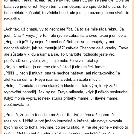
to neřekl. Freya mlčela. Ne, že by nechtěla říct, jak se jmenuje. Spíš se
bála své jméno říct. Nejen těm cizím dětem, ale spíš do toho ticha. To
ticho někdo způsobil, to věděla hned, ale jestli je pozoruje nebo slyší, to
nevěděla.
„Ach ták, už chápu, vy to nechcete říct. Já to ale mile ráda řeknu. Já
jsem Char-“ Freya jí v tom ale rychle zabránila a svou rukou ji umlčela.
„Hej, co ti je?! Ty nejen že nechceš říct, jak se jmenuješ, ty ani
nechceš vědět, jak se jmenuju já?“ zařvala Charlotte celá vzteky. Freya
ale zůstala v klidu a usmála se. To Charlotte rozhodilo ještě víc,
poněvadž si myslela, že ji lituje nebo že si z ní utahuje.
„Ne, nic neříkej, já od tebe nic vě-“ teď ji ale umlčel James.
„Pššš… nech ji mluvit, ona tě nechce naštvat, ani nic takového,“ a
zlehka se usmál. Freya naznačila vděk a začala mluvit.
„Hele, …“ začala potichu sladkým hláskem. Takovým, který zažil
vyprávění habaděj. Jak by ne. Freya milovala, když ji někdo poslouchal.
Když mohla vyprávět neexistující příběhy mámě… Hlavně mámě.
Zbožňovala to.
„Promiň, že jsem ti nedala možnost říct tvé jméno a že jsem tě
rozzlobila. Určitě je tvé jméno kouzelné a krásné, ale nevyslovovala
bych ho do to ticha. Nevíme, co se tu stalo. Víme ale jediné – někdo to
udělal. Mohl to být čaroděj, skřet, elf či něco mystičtějšího. Ale