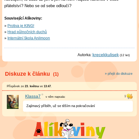
přátelství? Nebo se od sebe odloučí?
Související Alíkoviny:
Protiva je KING!
Hrad půlnočních duchů
Internátní škola Anilmoon
krecekkulisek
Autorka:
(12 let)
Diskuze k článku
(1)
» přejít do diskuze
Příspěvek ze
23. května
ve
13:47
.
Klassa7
v něm
napsala:
Zajímavý příběh, už se těším na pokračování