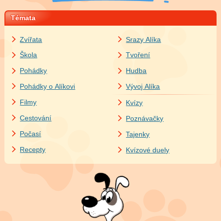
Témata
Zvířata
Srazy Alíka
Škola
Tvoření
Pohádky
Hudba
Pohádky o Alíkovi
Vývoj Alíka
Filmy
Kvízy
Cestování
Poznávačky
Počasí
Tajenky
Recepty
Kvízové duely