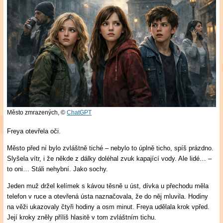
Město zmrazených,
©
ChatGPT
Freya otevřela oči.
Město před ní bylo zvláštně tiché – nebylo to úplně ticho, spíš prázdno.
Slyšela vítr, i že někde z dálky doléhal zvuk kapající vody. Ale lidé… –
to oni… Stáli nehybní. Jako sochy.
Jeden muž držel kelímek s kávou těsně u úst, dívka u přechodu měla
telefon v ruce a otevřená ústa naznačovala, že do něj mluvila. Hodiny
na věži ukazovaly čtyři hodiny a osm minut. Freya udělala krok vpřed.
Její kroky zněly příliš hlasitě v tom zvláštním tichu.