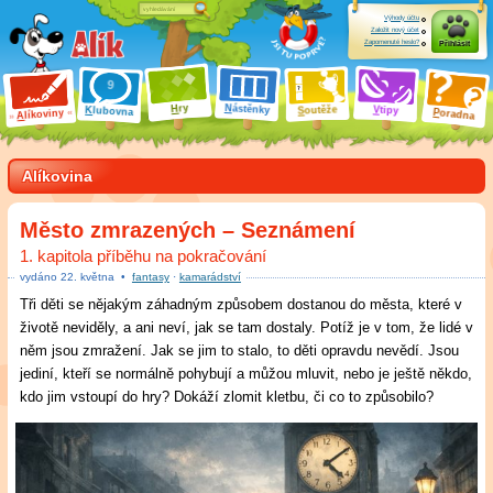
Výhody účtu
Založit nový účet
Zapomenuté heslo?
Přihlásit
ry
N
ástěnky
H
outěže
V
tipy
K
lubovna
S
P
líkoviny
oradna
A
Alíkovina
Město zmrazených – Seznámení
1. kapitola příběhu na pokračování
vydáno
22
.
května
•
fantasy
·
kamarádství
Tři děti se nějakým záhadným způsobem dostanou do města, které v
životě neviděly, a ani neví, jak se tam dostaly. Potíž je v tom, že lidé v
něm jsou zmražení. Jak se jim to stalo, to děti opravdu nevědí. Jsou
jediní, kteří se normálně pohybují a můžou mluvit, nebo je ještě někdo,
kdo jim vstoupí do hry? Dokáží zlomit kletbu, či co to způsobilo?