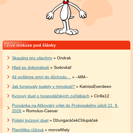
Živé diskuze pod články
Skauting pro všechny
» Ondrak
Hlad po dokonalosti
» Sodovkář
Až pošleme smrt do důchodu…
« –MM–
Jak fungovaly toalety v minulosti?
» KatnissEverdeen
Kvízový duel o hospodářských zvířátkách
» Cirilla12
Pozvánka na Alíkovský výlet do Prokopského údolí 21. 8.
2026
» Romulus-Caesar
Polský kvízový duel
» DžungaráčekChlupáček
Plamliška růžová
» morceMaty