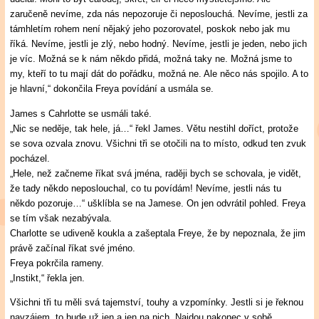
zaručeně nevíme, zda nás nepozoruje či neposlouchá. Nevíme, jestli za
támhletím rohem není nějaký jeho pozorovatel, poskok nebo jak mu
říká. Nevíme, jestli je zlý, nebo hodný. Nevíme, jestli je jeden, nebo jich
je víc. Možná se k nám někdo přidá, možná taky ne. Možná jsme to
my, kteří to tu mají dát do pořádku, možná ne. Ale něco nás spojilo. A to
je hlavní,“ dokončila Freya povídání a usmála se.
James s Cahrlotte se usmáli také.
„Nic se neděje, tak hele, já…“ řekl James. Větu nestihl doříct, protože
se sova ozvala znovu. Všichni tři se otočili na to místo, odkud ten zvuk
pocházel.
„Hele, než začneme říkat svá jména, raději bych se schovala, je vidět,
že tady někdo neposlouchal, co tu povídám! Nevíme, jestli nás tu
někdo pozoruje…“ ušklíbla se na Jamese. On jen odvrátil pohled. Freya
se tím však nezabývala.
Charlotte se udiveně koukla a zašeptala Freye, že by nepoznala, že jim
právě začínal říkat své jméno.
Freya pokrčila rameny.
„Instikt,“ řekla jen.
Všichni tři tu měli svá tajemství, touhy a vzpomínky. Jestli si je řeknou
navzájem, to bude už jen a jen na nich. Najdou nakonec v sobě