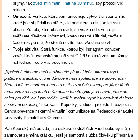
příjmy, tak
zvedl minimální limit na 30 minut
, aby protočil víc
reklam.
Omezení
: Funkce, která vám umožňuje vytvořit si seznam lidí,
které jste si přidali do přátel, ale nechcete s nimi sdílet svůj
obsah. Přátelé, kteří obsah uvidí, se však nedozví, že jim
svěřujete důvěrnou informaci, kterou nesmí šířit dál, takže si
časem zvyknete, že stejně nevíte, kdo všechno co ví.
Tvoje aktivita
: Stará funkce, kterou byl Instagram donucen
zavést kvůli evropskému nařízení GDPR a která vám umožňuje
nahlédnout, co o vás všechno ví.
„
Společně chceme chránit uživatele při používání internetových
platforem a aplikací, to je důvodem naší spolupráce se společností
Meta. Lidé se musí na internetu cítit bezpečně a kampaň ‚Moje Místo‘
tomu výrazně napomáhá. Kampaně tohoto typu jsou navíc přínosné
nejen pro děti, ale i pro rodiče, kteří je mohou využít k otevření diskuse
se svými potomky,
“ říká Kamil Kopecký, vedoucí projektu E-bezpečí a
Centra prevence riskantní virtuální komunikace na Pedagogické fakultě
Univerzity Palackého v Olomouci.
Pan Kopecký má pravdu, ale diskuse o službách Facebooku by měla
zahrnovat zejména otázku, jestli je samotná služba člověku přínosná a