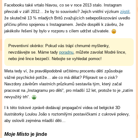
Facebooku také vrtalo hlavou, co se v roce 2013 stalo. Instagram
převzali v září 2012… že by to souviselo? Jejich vnitřní výzkum
zjistil
,
že skutečně 13 % mladých Britů zvažujících sebepoškozování uvedlo
příčinu přímo spojenou s Instagramem. Jenže dospěli k závěru, že
jakékoliv řešení by bylo v rozporu s cílem udržet uživatele.
Preventivní okénko: Pokud vás trápí chmurné myšlenky,
nevzdávejte se. Máme tady
poradnu
, můžete zavolat Modré lince,
nebo jiné lince bezpečí. Nebojte se vyhledat pomoc!
Meta tedy ví, že pravděpodobně určitému procentu dětí způsobuje
vážné psychické potíže… ale co má dělat? Připravit se o zisk?
Navzdory závěrům vlastních průzkumů sestavila tým, který začal
pracovat na „Instagramu pro děti“, pro mladší 12 let, protože to je „zatím
nevyužitý trh“.
I k této tiskové zprávě dodávají propagační videa od belgické 3D
ilustrátorky Loulou João s roztomilými postavičkami z cukrové polevy,
aby oslovili zejména mladší děti…
Moje Místo
je jinde