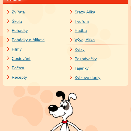
Zvířata
Srazy Alíka
Škola
Tvoření
Pohádky
Hudba
Pohádky o Alíkovi
Vývoj Alíka
Filmy
Kvízy
Cestování
Poznávačky
Počasí
Tajenky
Recepty
Kvízové duely