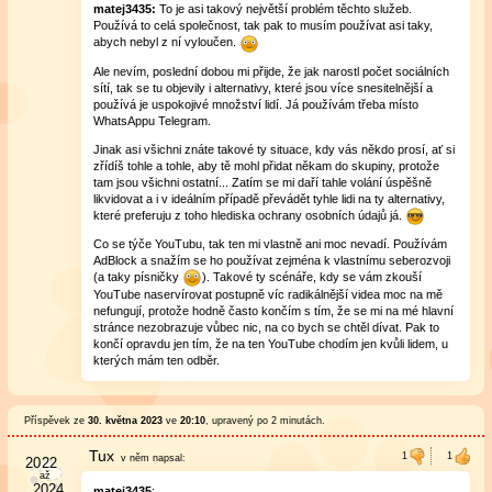
matej3435:
To je asi takový největší problém těchto služeb.
Používá to celá společnost, tak pak to musím používat asi taky,
abych nebyl z ní vyloučen.
Ale nevím, poslední dobou mi přijde, že jak narostl počet sociálních
sítí, tak se tu objevily i alternativy, které jsou více snesitelnější a
používá je uspokojivé množství lidí. Já používám třeba místo
WhatsAppu Telegram.
Jinak asi všichni znáte takové ty situace, kdy vás někdo prosí, ať si
zřídíš tohle a tohle, aby tě mohl přidat někam do skupiny, protože
tam jsou všichni ostatní... Zatím se mi daří tahle volání úspěšně
likvidovat a i v ideálním případě převádět tyhle lidi na ty alternativy,
které preferuju z toho hlediska ochrany osobních údajů já.
Co se týče YouTubu, tak ten mi vlastně ani moc nevadí. Používám
AdBlock a snažím se ho používat zejména k vlastnímu seberozvoji
(a taky písničky
). Takové ty scénáře, kdy se vám zkouší
YouTube naservírovat postupně víc radikálnější videa moc na mě
nefungují, protože hodně často končím s tím, že se mi na mé hlavní
stránce nezobrazuje vůbec nic, na co bych se chtěl dívat. Pak to
končí opravdu jen tím, že na ten YouTube chodím jen kvůli lidem, u
kterých mám ten odběr.
Příspěvek ze
30. května 2023
ve
20:10
, upravený
po 2 minutách
.
Tux
v něm
napsal:
matej3435
: