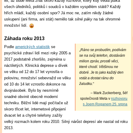
let, až bude Meta znát skoro každý rozhovor, který kdy vedla půlka
všech úředníků, politiků i soudců v každém vyspělém státě? Každý
hřích mládí, každý osobní spor? Já moc ne, zatím nikdy žádné
uskupení (ani firma, ani stát) nemělo tak
silné páky
na tak ohromné
množství lidí.
Záhada roku 2013
Podle
amerických statistik
se
„
Ráno se probudím, podívám
psychické zdraví lidí mezi roky 2005 a
se na svůj telefon, dostávám
2017 podstatně zhoršilo, zejména u
milion zpráv, prostě věci,
náctiletých. Klinická deprese u dívek
které chodí. Většinou ne
ve věku od 12 do 17 let vyrostla o
dobré. Je to jako každý den
polovinu, množství sebevražd ve věku
vstát a dostat ránu do
žaludku.
“
od 10 do 14 let vzrostlo dokonce na
dvojnásobek. Bylo by nesmírně
– Mark Zuckerberg, šéf
snadné obvinit obecně moderní
společnosti Meta v
rozhovoru
techniku. Běžní lidé mají počítače už
s Joem Roganem 25. srpna
skoro třicet let, internetové připojení
dvacet let a chytré telefony zažily
velký rozmach kolem roku 2010. Silný nárůst depresí ale nastal od roku
2013.