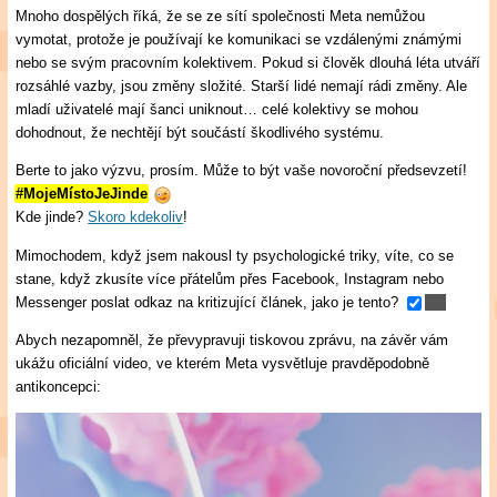
Mnoho dospělých říká, že se ze sítí společnosti Meta nemůžou
vymotat, protože je používají ke komunikaci se vzdálenými známými
nebo se svým pracovním kolektivem. Pokud si člověk dlouhá léta utváří
rozsáhlé vazby, jsou změny složité. Starší lidé nemají rádi změny. Ale
mladí uživatelé mají šanci uniknout… celé kolektivy se mohou
dohodnout, že nechtějí být součástí škodlivého systému.
Berte to jako výzvu, prosím. Může to být vaše novoroční předsevzetí!
#MojeMístoJeJinde
Kde jinde?
Skoro kdekoliv
!
Mimochodem, když jsem nakousl ty psychologické triky, víte, co se
stane, když zkusíte více přátelům přes Facebook, Instagram nebo
Messenger poslat odkaz na kritizující článek, jako je tento?
Abych nezapomněl, že převypravuji tiskovou zprávu, na závěr vám
ukážu oficiální video, ve kterém Meta vysvětluje pravděpodobně
antikoncepci: