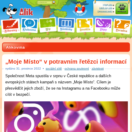
Výhody účtu
Založit nový účet
Zapomenuté heslo?
Přihlásit
ry
N
ástěnky
H
outěže
V
tipy
K
lubovna
S
P
líkoviny
oradna
A
Alíkovina
„Moje Místo“ v potravním řetězci informací
vydáno
31
.
prosince 2022
•
sociální sítě
·
ochrana soukromí
·
závislosti
Společnost Meta spustila v srpnu v České republice a dalších
evropských státech kampaň s názvem „Moje Místo“. Cílem je
přesvědčit jejich zboží, že se na Instagramu a na Facebooku může
cítit v bezpečí.