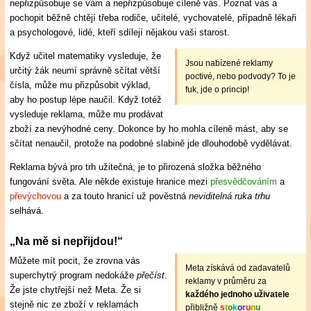
nepřizpůsobuje se vám a nepřizpůsobuje cíleně vás. Poznat vás a
pochopit běžně chtějí třeba rodiče, učitelé, vychovatelé, případně lékaři
a psychologové, lidé, kteří sdílejí nějakou vaši starost.
Když učitel matematiky vysleduje, že
Jsou nabízené reklamy
určitý žák neumí správně sčítat větší
poctivé, nebo podvody? To je
čísla, může mu přizpůsobit výklad,
fuk, jde o princip!
aby ho postup lépe naučil. Když totéž
vysleduje reklama, může mu prodávat
zboží za nevýhodné ceny. Dokonce by ho mohla cíleně mást, aby se
sčítat nenaučil, protože na podobné slabině jde dlouhodobě vydělávat.
Reklama bývá pro trh užitečná, je to přirozená složka běžného
fungování světa. Ale někde existuje hranice mezi
přesvědčováním
a
převýchovou
a za touto hranicí už pověstná
neviditelná ruka trhu
selhává.
„Na mě si nepřijdou!“
Můžete mít pocit, že zrovna vás
Meta získává od zadavatelů
superchytrý program nedokáže
přečíst
.
reklamy v průměru za
Že jste chytřejší než Meta. Že si
každého jednoho uživatele
stejně nic ze zboží v reklamách
přibližně
s
t
o
k
o
r
u
n
u