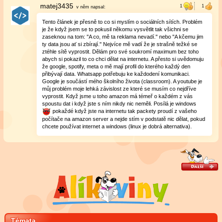
matej3435
v něm
napsal:
Tento článek je přesně to co si myslím o sociálních sítích. Problém
je že když jsem se to pokusil někomu vysvětlit tak všichni se
zaseknou na tom: "A co, mě ta reklama nevadí." nebo "A kčemu jim
ty data jsou ať si zbírají." Nejvíce mě vadí že je strašně težké se
ztéhle sítě vyprostit. Dělám pro své soukromí maximum bez toho
abych si pokazil to co chci dělat na internetu. A přesto si uvědomuju
že google, spotify, meta o mě mají profil do kterého každý den
přibývají data. Whatsapp potřebuju ke každodení komunikaci.
Google je součástí mého školního života (classroom). A youtube je
můj problém moje lehká závislost ze které se musím co nejdříve
vyprostit. Když jsme u toho amazon má témeř o každém z vás
spoustu dat i když jste s ním nikdy nic neměli. Posílá je windows
pokaždé když jste na internetu tak packety proudí z vašeho
počítače na amazon server a nejde stím v podstatě nic dělat, pokud
chcete používat internet a windows (linux je dobrá alternativa).
Témata