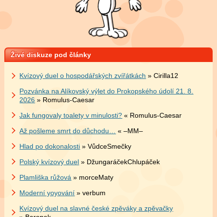
Živé diskuze pod články
Kvízový duel o hospodářských zvířátkách
» Cirilla12
Pozvánka na Alíkovský výlet do Prokopského údolí 21. 8.
2026
» Romulus-Caesar
Jak fungovaly toalety v minulosti?
« Romulus-Caesar
Až pošleme smrt do důchodu…
« –MM–
Hlad po dokonalosti
» VůdceSmečky
Polský kvízový duel
» DžungaráčekChlupáček
Plamliška růžová
» morceMaty
Moderní yoyování
» verbum
Kvízový duel na slavné české zpěváky a zpěvačky