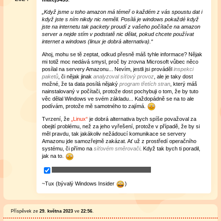
„Když jsme u toho amazon má témeř o každém z vás spoustu dat i
když jste s ním nikdy nic neměli. Posílá je windows pokaždé když
jste na internetu tak packety proudí z vašeho počítače na amazon
server a nejde stím v podstatě nic dělat, pokud chcete používat
internet a windows (linux je dobrá alternativa).“
Ahoj, mohu se tě zeptat, odkud přesně máš tyhle informace? Nějak
mi totiž moc nedává smysl, proč by zrovna Microsoft vůbec něco
posílal na servery Amazonu... Nevím, jestli jsi prováděl
inspekci
paketů
, či nějak jinak
analyzoval síťový provoz
, ale je taky dost
možné, že ta data posílá nějaký
program třetích stran
, který máš
nainstalovaný v počítači, protože dost pochybuji o tom, že by tuto
věc dělal Windows ve svém základu... Každopádně se na to ale
podívám, protože mě samotného to zajímá.
Tvrzení, že
„Linux“
je dobrá alternativa bych spíše považoval za
obejití problému, než za jeho vyřešení, protože v případě, že by si
měl pravdu, tak jakákoliv nežádoucí komunikace se servery
Amazonu jde samozřejmě zakázat. Ať už z prostředí operačního
systému, či přímo na
síťovém směrovači
. Když tak bych ti poradil,
jak na to.
~Tux (bývalý Windows Insider
)
Příspěvek ze
29. května 2023
ve
22:56
.