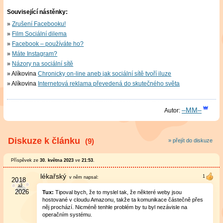
Související nástěnky:
Zrušení Facebooku!
Film Sociální dilema
Facebook – používáte ho?
Máte Instagram?
Názory na sociální sítě
Alíkovina
Chronicky on-line aneb jak sociální sítě tvoří iluze
Alíkovina
Internetová reklama převedená do skutečného světa
–MM–
Autor:
Diskuze k článku
(9)
» přejít do diskuze
Příspěvek ze
30. května 2023
ve
21:53
.
lékařský
v něm
napsal:
Tux:
Tipoval bych, že to myslel tak, že některé weby jsou
hostované v cloudu Amazonu, takže ta komunikace částečně přes
něj prochází. Nicméně tenhle problém by tu byl nezávisle na
operačním systému.