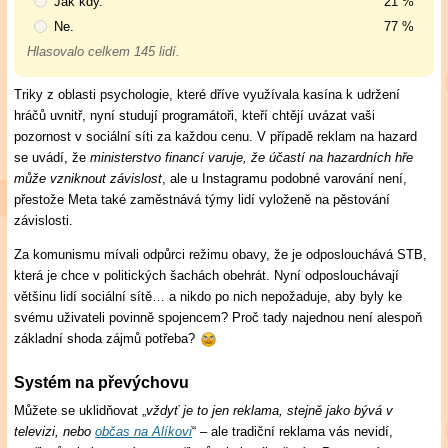
Jak kdy.
21 %
Ne.
77 %
Hlasovalo celkem 145 lidí.
Triky z oblasti psychologie, které dříve využívala kasína k udržení
hráčů uvnitř, nyní studují programátoři, kteří chtějí uvázat vaši
pozornost v sociální síti za každou cenu. V případě reklam na hazard
se uvádí, že
ministerstvo financí varuje, že účastí na hazardních hře
může vzniknout závislost
, ale u Instagramu podobné varování není,
přestože Meta také zaměstnává týmy lidí vyloženě na pěstování
závislosti.
Za komunismu mívali odpůrci režimu obavy, že je odposlouchává STB,
která je chce v politických šachách obehrát. Nyní odposlouchávají
většinu lidí sociální sítě… a nikdo po nich nepožaduje, aby byly ke
svému uživateli povinně spojencem? Proč tady najednou není alespoň
základní shoda zájmů potřeba?
Systém na převýchovu
Můžete se uklidňovat „
vždyť je to jen reklama, stejně jako bývá v
televizi, nebo
občas na Alíkovi
“ – ale tradiční reklama vás nevidí,