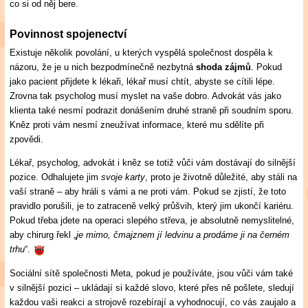
co si od něj bere.
Povinnost spojenectví
Existuje několik povolání, u kterých vyspělá společnost dospěla k
názoru, že je u nich bezpodmínečně nezbytná
shoda zájmů
. Pokud
jako pacient přijdete k lékaři, lékař musí chtít, abyste se cítili lépe.
Zrovna tak psycholog musí myslet na vaše dobro. Advokát vás jako
klienta také nesmí podrazit donášením druhé straně při soudním sporu.
Kněz proti vám nesmí zneužívat informace, které mu sdělíte při
zpovědi.
Lékař, psycholog, advokát i kněz se totiž vůči vám dostávají do silnější
pozice. Odhalujete jim
svoje karty
, proto je životně důležité, aby stáli na
vaší straně – aby hráli s vámi a ne proti vám. Pokud se zjistí, že toto
pravidlo porušili, je to zatraceně velký průšvih, který jim ukončí kariéru.
Pokud třeba jdete na operaci slepého střeva, je absolutně nemyslitelné,
aby chirurg řekl „
je mimo, čmajznem jí ledvinu a prodáme ji na černém
trhu
“.
Sociální sítě společnosti Meta, pokud je používáte, jsou vůči vám také
v silnější pozici – ukládají si každé slovo, které přes ně pošlete, sledují
každou vaši reakci a strojově rozebírají a vyhodnocují, co vás zaujalo a