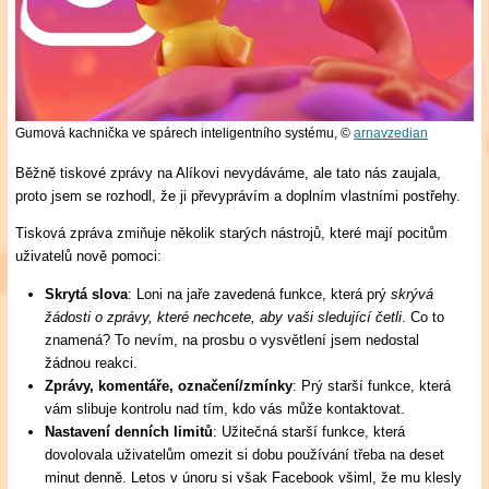
Gumová kachnička ve spárech inteligentního systému,
©
arnavzedian
Běžně tiskové zprávy na Alíkovi nevydáváme, ale tato nás zaujala,
proto jsem se rozhodl, že ji převyprávím a doplním vlastními postřehy.
Tisková zpráva zmiňuje několik starých nástrojů, které mají pocitům
uživatelů nově pomoci:
Skrytá slova
: Loni na jaře zavedená funkce, která prý
skrývá
žádosti o zprávy, které nechcete, aby vaši sledující četli
. Co to
znamená? To nevím, na prosbu o vysvětlení jsem nedostal
žádnou reakci.
Zprávy, komentáře, označení/zmínky
: Prý starší funkce, která
vám slibuje kontrolu nad tím, kdo vás může kontaktovat.
Nastavení denních limitů
: Užitečná starší funkce, která
dovolovala uživatelům omezit si dobu používání třeba na deset
minut denně. Letos v únoru si však Facebook všiml, že mu klesly