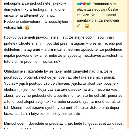
nekoupíte a že prokouknete jakékoliv
m
ě
s
í
č
n
ě
. Podobnou sumu
důmyslné triky a Instagram si klidně
platíte za sledování České
televize. No… a reklamní
omezíte na
10 minut
30 minut.
agentury platí za sledování
Podobné sebevědomí má nepochybně
vás.
většina lidí.
I pokud byste měli pravdu, jste si jistí, že stejně odolní jsou i vaši
přátelé? Chcete si s nimi povídat přes Instagram – přesněji řečeno pod
dohledem Instagramu – a tím možná nepřímo způsobíte, že podlehnou
nějaké podvodné reklamě, nebo že si vypěstují nezdravou závislost na
této síti. To přeci není hezké, ne?
Ohleduplnější uživatelé by se také mohli zamyslet nad tím, že je
počítačový protivník nechce jen obehrát, ale také se z nich poučit.
Vyčíst v jejich postupu vzorce chování, jejichž znalost pak použije k
obehrání jiných lidí. Když vás zastaví darebák na ulici, něco na vás
zkusí, ale vy ho prokouknete a povíte mu, jak jste ho odhalili, poučí se
z toho: buď zlepší svoji taktiku, nebo si začne vybírat méně ostražité
lidi. Moderní počítačové systémy se umí učit také. Jste pro ně dojná
kráva na data, i když za nic nikdy nezaplatíte.
Mimochodem, dovedete si představit, jak bude fungovat svět za dvacet