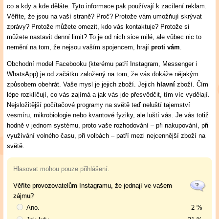
co a kdy a kde děláte. Tyto informace pak používají k zacílení reklam.
Věříte, že jsou na vaší straně? Proč? Protože vám umožňují skrývat
zprávy? Protože můžete omezit, kdo vás kontaktuje? Protože si
můžete nastavit denní limit? To je od nich sice milé, ale vůbec nic to
nemění na tom, že nejsou vaším spojencem, hrají
proti vám
.
Obchodní model Facebooku (kterému patří Instagram, Messenger i
WhatsApp) je od začátku založený na tom, že vás dokáže nějakým
způsobem obehrát. Vaše mysl je jejich zboží. Jejich
hlavní
zboží. Čím
lépe rozklíčují, co vás zajímá a jak vás jde přesvědčit, tím víc vydělají.
Nejsložitější počítačové programy na světě teď neluští tajemství
vesmíru, mikrobiologie nebo kvantové fyziky, ale luští vás. Je vás totiž
hodně v jednom systému, proto vaše rozhodování – při nakupování, při
využívání volného času, při volbách – patří mezi nejcennější zboží na
světě.
Hlasovat mohou pouze přihlášení.
Věříte provozovatelům Instagramu, že jednají ve vašem
zájmu?
Ano.
2 %