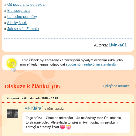
Od popularity do pekla
Bicí souprava
Lahodné perníčky
Africký šnek
Jak se státi Zombie
Livinka01
Autorka:
Tento článek byl zařazený ke zveřejnění bývalým vedením Alíka, jeho
úroveň tedy nemusí odpovídat
současným redakčním standardům
.
Diskuze k článku
(16)
» přejít do diskuze
Příspěvek ze
6. listopadu 2018
v
17:28
.
VikiKlára
v něm
napsala:
To je hrůza... Chce se mi brečet... Je mi Sisinky moc líto, muselo jí
to strašně bolet.. Ale zvládla to, přeji jí i tvým ostatním pejskům
zdravý a šťastný život