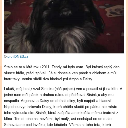
©
pro iDNES.cz
Stalo se to v létě roku 2011. Tehdy mi bylo osm. Byl krásný teplý den,
slunce hřálo, ptáci zpívali. Já si donesla ven párek s chlebem a můj
bratr taky. Venku slídili dva hladoví psi Argon a Daisy.
Lukáš, můj brat,r vzal Sisinku (náš pejsek) ven a posadil si jí na klín. V
jedné ruce měl párek a druhou rukou si přidržoval Sisink,u aby mu
nespadla. Argonovi a Daisy se sbíhali sliny, byli napjatí a hladoví.
Najednou vystartovala Daisy, která chtěla skočit po párku, ale místo
toho vykousla oko Sisině, která zaúpěla a seskočila mému bratrovi z
klína. Ten si toho asi nevšiml, byl malý, asi nechápal co se stalo.
Schovala se pod lavičku, kde kňučela. Všimla si toho teta, která