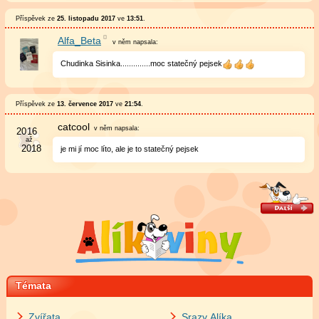
Příspěvek ze
25. listopadu 2017
ve
13:51
.
Alfa_Beta
v něm
napsala:
Chudinka Sisinka..............moc statečný pejsek
Příspěvek ze
13. července 2017
ve
21:54
.
catcool
v něm
napsala:
je mi jí moc líto, ale je to statečný pejsek
Témata
Zvířata
Srazy Alíka