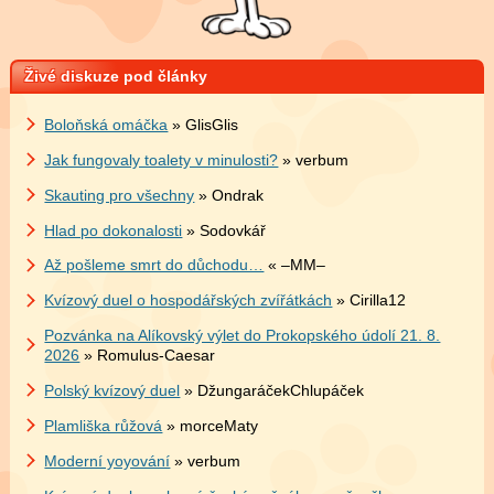
Živé diskuze pod články
Boloňská omáčka
» GlisGlis
Jak fungovaly toalety v minulosti?
» verbum
Skauting pro všechny
» Ondrak
Hlad po dokonalosti
» Sodovkář
Až pošleme smrt do důchodu…
« –MM–
Kvízový duel o hospodářských zvířátkách
» Cirilla12
Pozvánka na Alíkovský výlet do Prokopského údolí 21. 8.
2026
» Romulus-Caesar
Polský kvízový duel
» DžungaráčekChlupáček
Plamliška růžová
» morceMaty
Moderní yoyování
» verbum