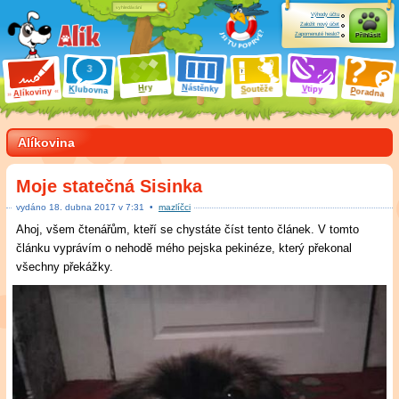
Výhody účtu
Založit nový účet
Zapomenuté heslo?
Přihlásit
ry
N
ástěnky
H
outěže
V
tipy
K
lubovna
S
P
líkoviny
oradna
A
Alíkovina
Moje statečná Sisinka
vydáno
18
.
dubna 2017 v
7:31
•
mazlíčci
Ahoj, všem čtenářům, kteří se chystáte číst tento článek. V tomto
článku vyprávím o nehodě mého pejska pekinéze, který překonal
všechny překážky.