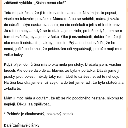
zděšeně vykřikla: „Sisina nemá oko!’'
Teta mi pak řekla, že jí to oko viselo na pacce. Nevím jak to popsat,
viselo na tokovém provázku. Máma s tátou se seběhli, máma ji vzala
do náručí, strýc nastartoval auto, na nic nečekali a jeli s ní k doktorovi.
Já u toho nebyla, když se to stalo a jsem ráda, protože když jsem se o
tom dozvěděla, byla jsem v šoku. Oko ji nezachránili, doktor řekl, že jí
oko museli odstranit, jinak by ji bolelo. Prý ani nebude vědět, že ho
nemá, ještě podotknul, že pekinézům oči vypadávají, protože mají moc
velké bulvy.
Když přijeli domů Sisi místo oka měla jen stehy. Brečela jsem, všichni
brečeli. Ale co se dalo dělat, hlavně, že byla v pořádku. Dávali jsme jí
prášky proti bolesti, někdy taky rum. Uběhlo už šest let od té nehody.
Na Sisi bez oka jsme si už zvykli a do teď jsme rádi, že byla statečná a
zvládla to.
Mám jí moc ráda a doufám, že už se nic podobného nestane, nikomu to
nepřeji. Děkuji za trpělivost..
* Pekinéz je dlouhosrstý, pokojový pejsek.
Další zajímavé články: