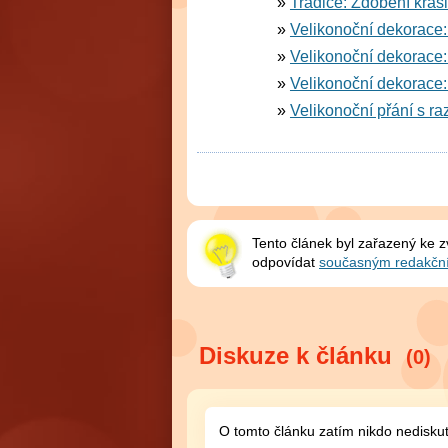
Tradice: Zdobení kras
Velikonoční dekorace: 
Velikonoční dekorace:
Velikonoční dekorace:
Velikonoční přání s r
Tento článek byl zařazený ke 
odpovídat
současným redakčn
Diskuze k článku
(0)
O tomto článku zatím nikdo nedisku