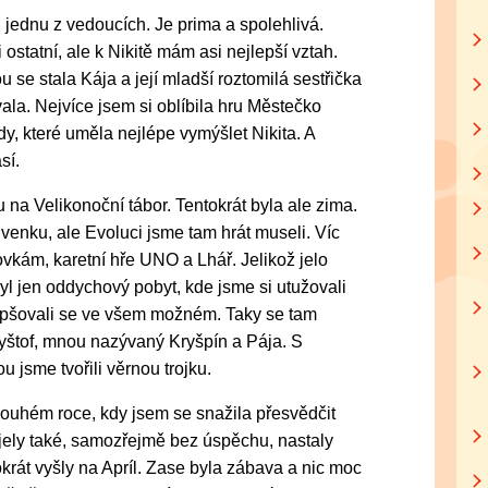
 jednu z vedoucích. Je prima a spolehlivá.
statní, ale k Nikitě mám asi nejlepší vztah.
 se stala Kája a její mladší roztomilá sestřička
ala. Nejvíce jsem si oblíbila hru Městečko
y, které uměla nejlépe vymýšlet Nikita. A
sí.
u na Velikonoční tábor. Tentokrát byla ale zima.
u venku, ale Evoluci jsme tam hrát museli. Víc
ovkám, karetní hře UNO a Lhář. Jelikož jelo
yl jen oddychový pobyt, kde jsme si utužovali
epšovali se ve všem možném. Taky se tam
Kryštof, mnou nazývaný Kryšpín a Pája. S
 jsme tvořili věrnou trojku.
ouhém roce, kdy jsem se snažila přesvědčit
jely také, samozřejmě bez úspěchu, nastaly
krát vyšly na Apríl. Zase byla zábava a nic moc