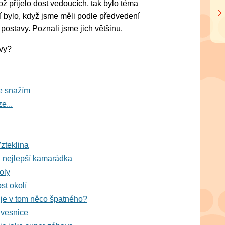
ž přijelo dost vedoucích, tak bylo téma
í bylo, když jsme měli podle předvedení
postavy. Poznali jsme jich většinu.
 vy?
e snažím
e...
zteklina
a nejlepší kamarádka
oly
st okolí
, je v tom něco špatného?
vesnice