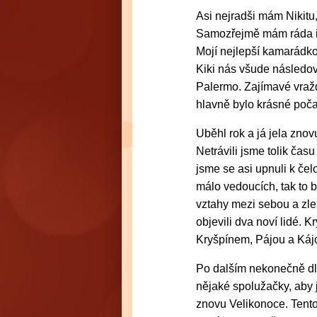
Asi nejradši mám Nikitu,
Samozřejmě mám ráda i o
Mojí nejlepší kamarádkou
Kiki nás všude následov
Palermo. Zajímavé vražd
hlavně bylo krásné poča
Uběhl rok a já jela znov
Netrávili jsme tolik čas
jsme se asi upnuli k čel
málo vedoucích, tak to b
vztahy mezi sebou a zl
objevili dva noví lidé. 
Kryšpínem, Pájou a Kájou
Po dalším nekonečně dl
nějaké spolužačky, aby 
znovu Velikonoce. Tento