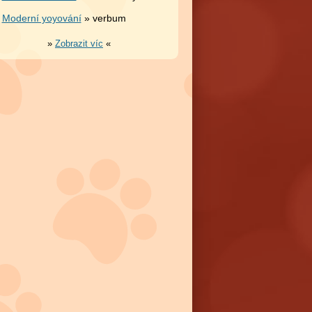
Moderní yoyování
» verbum
»
Zobrazit víc
«