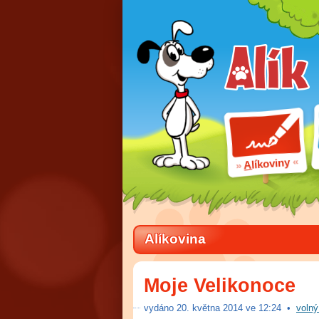
líkoviny
A
Alíkovina
Moje Velikonoce
vydáno
20
.
května 2014 ve
12:24
•
volný