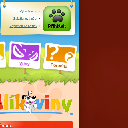
Výhody účtu
Založit nový účet
Přihlásit
Zapomenuté heslo?
V
tipy
P
oradna
émata