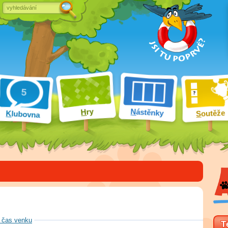
ry
N
ástěnky
H
outěže
K
lubovna
S
 čas venku
T