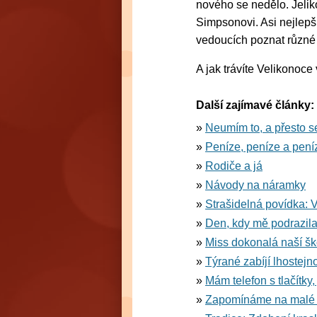
nového se nedělo. Jeliko
Simpsonovi. Asi nejlepš
vedoucích poznat různé 
A jak trávíte Velikonoce
Další zajímavé články:
Neumím to, a přesto s
Peníze, peníze a peníz
Rodiče a já
Návody na náramky
Strašidelná povídka: V
Den, kdy mě podrazil
Miss dokonalá naší šk
Týrané zabíjí lhostejno
Mám telefon s tlačítky
Zapomínáme na malé 