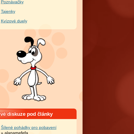
Poznávačky
Tajenky
Kvízové duely
ivé diskuze pod články
Šílené pohádky pro pobavení
» alanamefefa