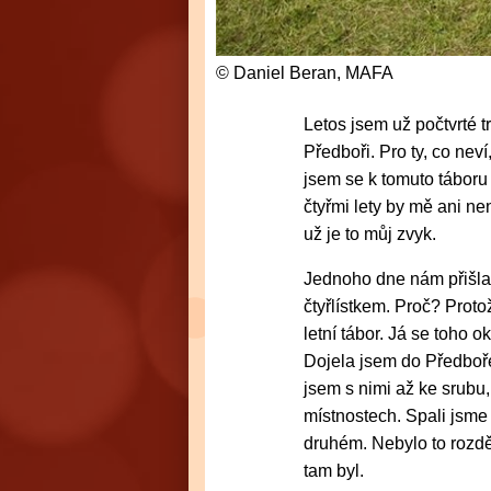
© Daniel Beran, MAFA
Letos jsem už počtvrté 
Předboři. Pro ty, co nev
jsem se k tomuto táboru
čtyřmi lety by mě ani ne
už je to můj zvyk.
Jednoho dne nám přišla
čtyřlístkem. Proč? Protož
letní tábor. Já se toho o
Dojela jsem do Předboře
jsem s nimi až ke srubu,
místnostech. Spali jsme
druhém. Nebylo to rozdě
tam byl.