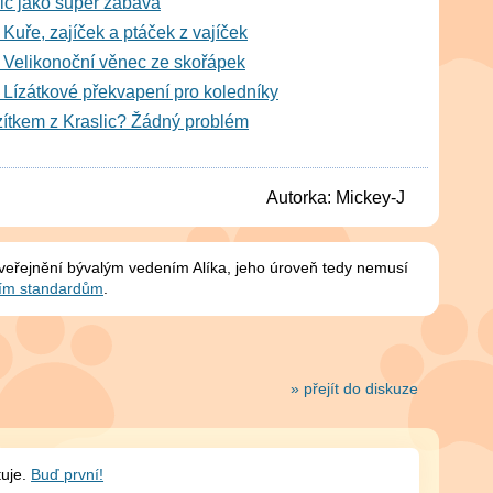
lic jako super zábava
Kuře, zajíček a ptáček z vajíček
 Velikonoční věnec ze skořápek
 Lízátkové překvapení pro koledníky
azítkem z Kraslic? Žádný problém
Autorka:
Mickey-J
zveřejnění bývalým vedením Alíka, jeho úroveň tedy nemusí
ím standardům
.
» přejít do diskuze
tuje.
Buď první!