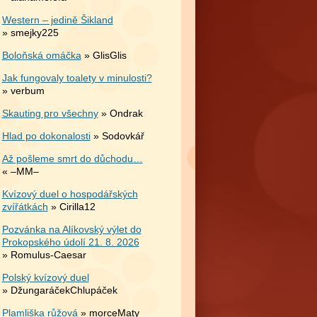
Western – jedině Šikland
» smejky225
Boloňská omáčka
» GlisGlis
Jak fungovaly toalety v minulosti?
» verbum
Skauting pro všechny
» Ondrak
Hlad po dokonalosti
» Sodovkář
Až pošleme smrt do důchodu…
« –MM–
Kvízový duel o hospodářských
zvířátkách
» Cirilla12
Pozvánka na Alíkovský výlet do
Prokopského údolí 21. 8. 2026
» Romulus-Caesar
Polský kvízový duel
» DžungaráčekChlupáček
Plamliška růžová
» morceMaty