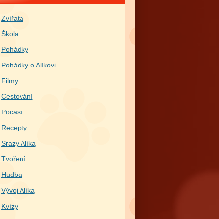
Zvířata
Škola
Pohádky
Pohádky o Alíkovi
Filmy
Cestování
Počasí
Recepty
Srazy Alíka
Tvoření
Hudba
Vývoj Alíka
Kvízy