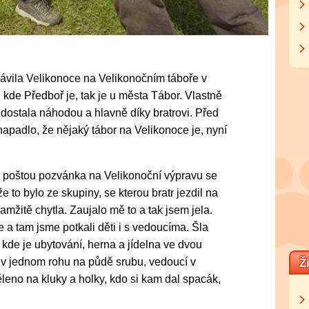
trávila Velikonoce na Velikonočním táboře v
í, kde Předboř je, tak je u města Tábor. Vlastně
 dostala náhodou a hlavně díky bratrovi. Před
napadlo, že nějaký tábor na Velikonoce je, nyní
 poštou pozvánka na Velikonoční výpravu se
e to bylo ze skupiny, se kterou bratr jezdil na
kamžitě chytla. Zaujalo mě to a tak jsem jela.
 a tam jsme potkali děti i s vedoucíma. Šla
 kde je ubytování, herna a jídelna ve dvou
 v jednom rohu na půdě srubu, vedoucí v
Ž
leno na kluky a holky, kdo si kam dal spacák,