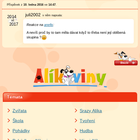
Příspěvek z
10. ledna 2016
ve
14:47
.
juli2002
v něm
napsala:
Reakce na
anefis
:
A nevíš proč by to tam měla dávat když to třeba není její oblíbená
skupina ?
Témata
Zvířata
Srazy Alíka
Škola
Tvoření
Pohádky
Hudba