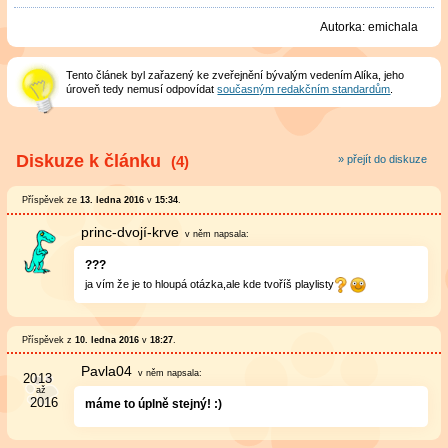
Autorka:
emichala
Tento článek byl zařazený ke zveřejnění bývalým vedením Alíka, jeho
úroveň tedy nemusí odpovídat
současným redakčním standardům
.
Diskuze k článku
(4)
» přejít do diskuze
Příspěvek ze
13. ledna 2016
v
15:34
.
princ-dvojí-krve
v něm
napsala:
???
ja vím že je to hloupá otázka,ale kde tvoříš playlisty
Příspěvek z
10. ledna 2016
v
18:27
.
Pavla04
v něm
napsala:
máme to úplně stejný! :)