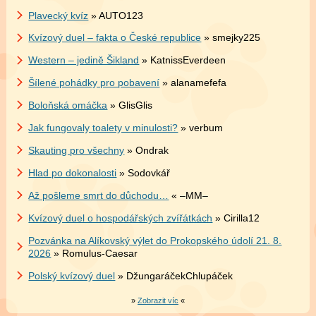
Plavecký kvíz
» AUTO123
Kvízový duel – fakta o České republice
» smejky225
Western – jedině Šikland
» KatnissEverdeen
Šílené pohádky pro pobavení
» alanamefefa
Boloňská omáčka
» GlisGlis
Jak fungovaly toalety v minulosti?
» verbum
Skauting pro všechny
» Ondrak
Hlad po dokonalosti
» Sodovkář
Až pošleme smrt do důchodu…
« –MM–
Kvízový duel o hospodářských zvířátkách
» Cirilla12
Pozvánka na Alíkovský výlet do Prokopského údolí 21. 8.
2026
» Romulus-Caesar
Polský kvízový duel
» DžungaráčekChlupáček
»
Zobrazit víc
«