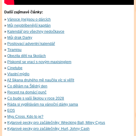
Další zajímavé články:
Vánoce (ne)jsou o dárcích
Můj nejoblíbenější kapitán
Kalendář pro všechny nedočkavce
Můj drak Darky
Posilovací adventní kalendář
Tiramisu
Obezita dětí na školách
Pískomil se vrací s novým maxisinglem
Cinetube
Vlastní mýdlo
Až šikana druhého mě naučila víc si věřit
Co dělám na Štědrý den
Recept na domácí punč
Co bude s vaší školou v roce 2028
Ráda si vydělávám na vánoční dárky sama
EOS
Myu Cross. Kdo to je?
Kytarové pecky pro začátečníky: Wrecking Ball, Miley Cyrus
Kytarové pecky pro začátečníky: Hurt, Johny Cash