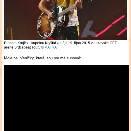
Richard Krajčo s kapelou Kryštof zahájil 19. října 2015 v ostravské ČEZ
areně Srdcebeat Tour.,
©
MAFRA
Moje nej písničky, které jsou pro mě suprové: