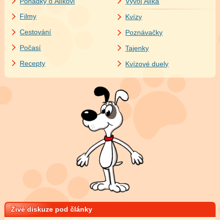
Pohádky o Alíkovi
Vývoj Alíka
Filmy
Kvízy
Cestování
Poznávačky
Počasí
Tajenky
Recepty
Kvízové duely
Živé diskuze pod články