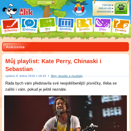
Výhody účtu
Založit nový účet
Zapomenuté heslo?
Přihlásit
ry
N
ástěnky
H
outěže
V
tipy
K
lubovna
S
P
líkoviny
oradna
A
Alíkovina
Můj playlist: Kate Perry, Chinaski i
Sebastian
vydáno
9
.
ledna 2016 v
18:43
•
filmy, divadlo a muzikály
Ráda bych vám představila své neojoblíbenější písničky, třeba se
zalíbí i vám, pokud je ještě neznáte.