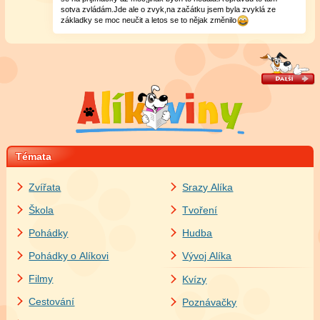
sotva zvládám.Jde ale o zvyk,na začátku jsem byla zvyklá ze
základky se moc neučit a letos se to nějak změnilo
Témata
Zvířata
Srazy Alíka
Škola
Tvoření
Pohádky
Hudba
Pohádky o Alíkovi
Vývoj Alíka
Filmy
Kvízy
Cestování
Poznávačky