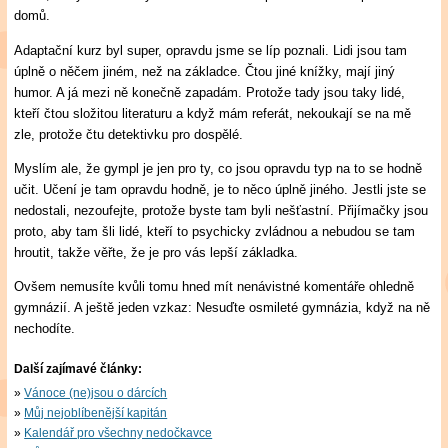
domů.
Adaptační kurz byl super, opravdu jsme se líp poznali. Lidi jsou tam
úplně o něčem jiném, než na základce. Čtou jiné knížky, mají jiný
humor. A já mezi ně konečně zapadám. Protože tady jsou taky lidé,
kteří čtou složitou literaturu a když mám referát, nekoukají se na mě
zle, protože čtu detektivku pro dospělé.
Myslím ale, že gympl je jen pro ty, co jsou opravdu typ na to se hodně
učit. Učení je tam opravdu hodně, je to něco úplně jiného. Jestli jste se
nedostali, nezoufejte, protože byste tam byli nešťastní. Přijímačky jsou
proto, aby tam šli lidé, kteří to psychicky zvládnou a nebudou se tam
hroutit, takže věřte, že je pro vás lepší základka.
Ovšem nemusíte kvůli tomu hned mít nenávistné komentáře ohledně
gymnázií. A ještě jeden vzkaz: Nesuďte osmileté gymnázia, když na ně
nechodíte.
Další zajímavé články:
Vánoce (ne)jsou o dárcích
Můj nejoblíbenější kapitán
Kalendář pro všechny nedočkavce