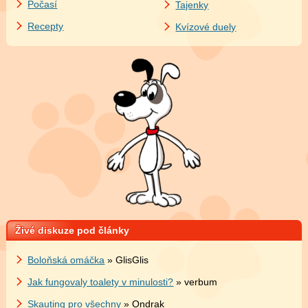
Počasí
Tajenky
Recepty
Kvízové duely
Živé diskuze pod články
Boloňská omáčka
» GlisGlis
Jak fungovaly toalety v minulosti?
» verbum
Skauting pro všechny
» Ondrak