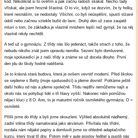
kód. Několikrát si to ověřím a pak začnu radostí skákat. Nechci tady
vřískat, ale jsem hrozně šťastná. O to víc, když se dozvím, že ty holky,
které nesnáším, se nedostaly. Všichni, co byli neúspěšní, spustí slzavé
údolí nebo začnou vztekle bušit do lavic. Druhý den už zase zaujatě
mluví o tom, že základka je vlastně mnohem lepší než gympl, že na něj
vlastně nikdy nechtěli.
A teď už o gymnáziu. Z třídy nás šlo jedenáct, takže strach z toho, že
nebudu nikoho znát jsem opravdu neměla. Sezení bylo domluvené,
moje spolusedící je z naší třídy a známe se už docela dlouho. První
den jdu do školy hodně natěšená.
Je to krásná stará budova, která je ovšem vevnitř moderní. Před školou
se sejdeme s Betty (moje spolusedící) a jdeme dovnitř. Potkáme ještě
další holku od nás a jdeme společně. Třídu nejdřív nemůžeme najít a
okolo nás se pohybují lidé o tři hlavy vyšší. Nakonec nám pomůžou
nějací kluci z 8.O. Ano, to je maturitní ročník osmiletého gymnázia. O =
osmileté.
Přišli jsme do třídy a byli jsme okouzleni. Výhled absolutně nádherný,
zadní stěna třídy namalovaná jako akvárium. Přivítala nás třídní,
rozdala nám nějaké papíry a domluvili jsme se ohledně adaptačního
kurzu, který trval tři dny. Potom měl v aule proslov ředitel a pustili nás