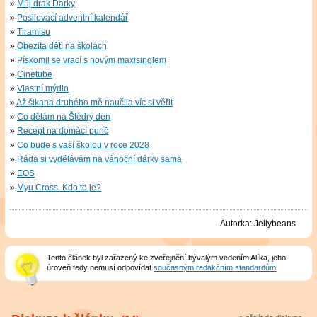
Můj drak Darky
Posilovací adventní kalendář
Tiramisu
Obezita dětí na školách
Pískomil se vrací s novým maxisinglem
Cinetube
Vlastní mýdlo
Až šikana druhého mě naučila víc si věřit
Co dělám na Štědrý den
Recept na domácí punč
Co bude s vaší školou v roce 2028
Ráda si vydělávám na vánoční dárky sama
EOS
Myu Cross. Kdo to je?
Autorka:
Jellybeans
Tento článek byl zařazený ke zveřejnění bývalým vedením Alíka, jeho
úroveň tedy nemusí odpovídat
současným redakčním standardům
.