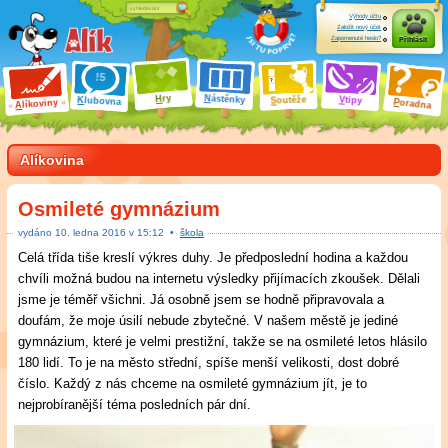
Výhody účtu
Založit nový účet
Zapomenuté heslo?
Přihlásit
ry
N
ástěnky
H
outěže
V
tipy
K
lubovna
S
P
líkoviny
oradna
A
Alíkovina
Osmileté gymnázium
vydáno
10
.
ledna 2016 v
15:12
•
škola
Celá třída tiše kreslí výkres duhy. Je předposlední hodina a každou
chvíli možná budou na internetu výsledky přijímacích zkoušek. Dělali
jsme je téměř všichni. Já osobně jsem se hodně připravovala a
doufám, že moje úsilí nebude zbytečné. V našem městě je jediné
gymnázium, které je velmi prestižní, takže se na osmileté letos hlásilo
180 lidí. To je na město střední, spíše menší velikosti, dost dobré
číslo. Každý z nás chceme na osmileté gymnázium jít, je to
nejprobíranější téma posledních pár dní.