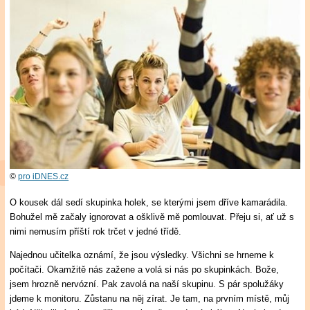
©
pro iDNES.cz
O kousek dál sedí skupinka holek, se kterými jsem dříve kamarádila.
Bohužel mě začaly ignorovat a ošklivě mě pomlouvat. Přeju si, ať už s
nimi nemusím příští rok trčet v jedné třídě.
Najednou učitelka oznámí, že jsou výsledky. Všichni se hrneme k
počítači. Okamžitě nás zažene a volá si nás po skupinkách. Bože,
jsem hrozně nervózní. Pak zavolá na naší skupinu. S pár spolužáky
jdeme k monitoru. Zůstanu na něj zírat. Je tam, na prvním místě, můj