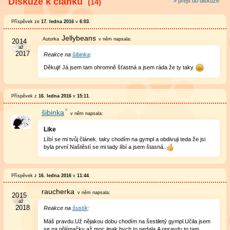
Diskuze k článku
(14)
» přejít do diskuze
Příspěvek ze
17. ledna 2016
v
6:03
.
Jellybeans
v něm
napsala:
Reakce na
šibinka
:
Děkuji! Já jsem tam ohromně šťastná a jsem ráda že ty taky
Příspěvek z
16. ledna 2016
v
15:11
.
šibinka
v něm
napsala:
Like
Líbí se mi tvůj článek. taky chodím na gympl a obdivuji teda že jsi
byla první.Naštěstí se mi tady líbí a jsem štasná..
Příspěvek z
16. ledna 2016
v
11:44
.
raucherka
v něm
napsala:
Reakce na
šustík
:
Máš pravdu.Už nějakou dobu chodím na šestiletý gympl.Učila jsem
se na přijímačky až moc,jinak bych to nedala.A opravdu to tam