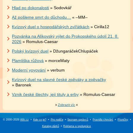
Hlad po dokonalosti
» Sodovkář
Až pošleme smrt do důchodu…
« –MM–
Kvízový duel o hospodářských zvířátkách
» Cirilla12
Pozvánka na Alíkovský výlet do Prokopského údolí 21. 8.
2026
» Romulus-Caesar
Polský kvízový duel
» DžungaráčekChlupáček
Plamliška růžová
» morceMaty
Moderní yoyování
» verbum
Kvízový duel na slavné české zpěváky a zpěvačky
» Baronek
Vznik české šlechty, její tituly a erby
» Romulus-Caesar
»
Zobrazit víc
«
© 2000–2026
Alík.cz
•
Kde co je?
•
Pro rodiče
•
Seznam správců
•
Pravidla chování
•
Písničky
•
Katalog dárků
•
Reklama a
spolupráce