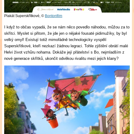
Plakát Superskřítkové,
©
Bontonfilm
I když to občas vypadá, že se nám něco povedlo náhodou, můžou za to
skřítci. Myslet si přitom, že jde jen o nějaké fousaté pidimužíky, by byl
velký omyl! Existují totiž mimořádně technologicky vyspělí
Superskřítkové, kteří nezkazí žádnou legraci. Tohle zjištění obrátí malé
Helvi život vzhůru nohama. Dokáže její přátelství s Bo, nejmladším z
nové generace skřítků, ukončit odvěkou rivalitu mezi jejich klany?