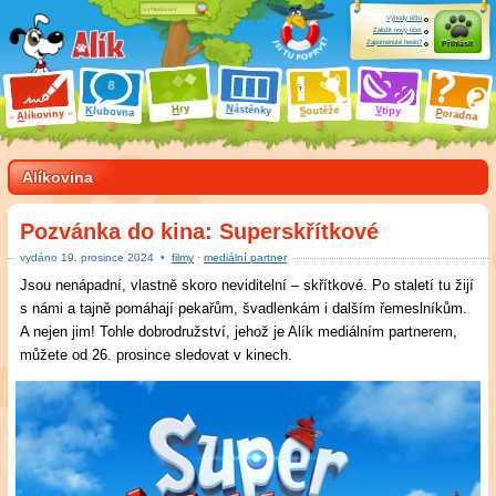
Výhody účtu
Založit nový účet
Zapomenuté heslo?
Přihlásit
ry
N
ástěnky
H
outěže
V
tipy
K
lubovna
S
P
líkoviny
oradna
A
Alíkovina
Pozvánka do kina: Superskřítkové
vydáno
19
.
prosince 2024
•
filmy
·
mediální partner
Jsou nenápadní, vlastně skoro neviditelní – skřítkové. Po staletí tu žijí
s námi a tajně pomáhají pekařům, švadlenkám i dalším řemeslníkům.
A nejen jim! Tohle dobrodružství, jehož je Alík mediálním partnerem,
můžete od 26. prosince sledovat v kinech.