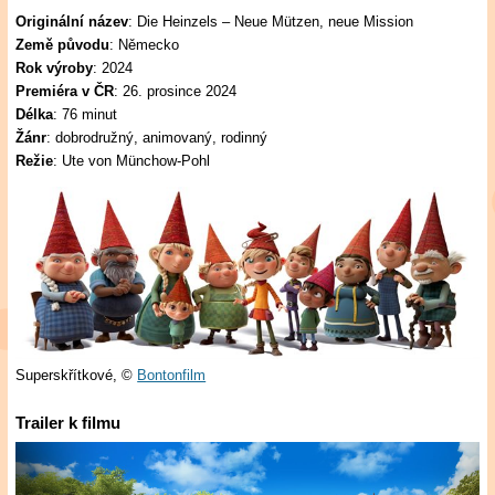
Originální název
: Die Heinzels – Neue Mützen, neue Mission
Země původu
: Německo
Rok výroby
: 2024
Premiéra v ČR
: 26. prosince 2024
Délka
: 76 minut
Žánr
: dobrodružný, animovaný, rodinný
Režie
: Ute von Münchow-Pohl
Superskřítkové,
©
Bontonfilm
Trailer k filmu