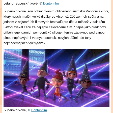
Létající Superskřítkové,
©
Bontonfilm
Superskřítkové jsou pokračováním oblíbeného animáku Vánoční skřítci,
který nadchl malé i velké diváky ve více než 200 zemích světa a na
jednom z nejstarších filmových festivalů pro děti a mládež v italském
Giffoni získal cenu za nejlepší celovečerní film. Stejně jako předchozí
příběh legendárních pomocníčků slibuje i tenhle zábavnou podívanou
plnou napínavých i vtipných scének, nových přátel, ale taky
nejmodernějších vychytávek.
Superskřítkové,
©
Bontonfilm