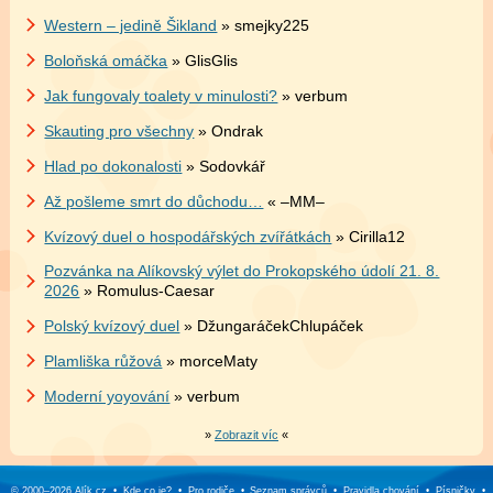
Western – jedině Šikland
» smejky225
Boloňská omáčka
» GlisGlis
Jak fungovaly toalety v minulosti?
» verbum
Skauting pro všechny
» Ondrak
Hlad po dokonalosti
» Sodovkář
Až pošleme smrt do důchodu…
« –MM–
Kvízový duel o hospodářských zvířátkách
» Cirilla12
Pozvánka na Alíkovský výlet do Prokopského údolí 21. 8.
2026
» Romulus-Caesar
Polský kvízový duel
» DžungaráčekChlupáček
Plamliška růžová
» morceMaty
Moderní yoyování
» verbum
»
Zobrazit víc
«
© 2000–2026
Alík.cz
•
Kde co je?
•
Pro rodiče
•
Seznam správců
•
Pravidla chování
•
Písničky
•