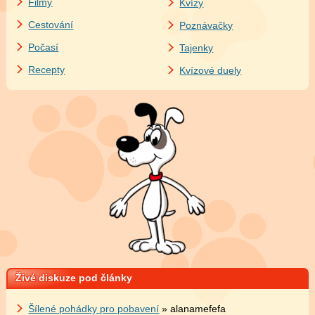
Filmy
Kvízy
Cestování
Poznávačky
Počasí
Tajenky
Recepty
Kvízové duely
Živé diskuze pod články
Šílené pohádky pro pobavení
» alanamefefa