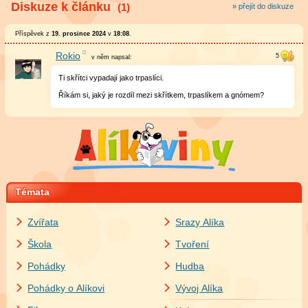
Diskuze k článku
(1)
» přejít do diskuze
Příspěvek z
19. prosince 2024
v
18:08
.
Rokio
v něm
napsal:
Ti skřítci vypadají jako trpaslíci.
Říkám si, jaký je rozdíl mezi skřítkem, trpaslíkem a gnómem?
Témata
Zvířata
Srazy Alíka
Škola
Tvoření
Pohádky
Hudba
Pohádky o Alíkovi
Vývoj Alíka