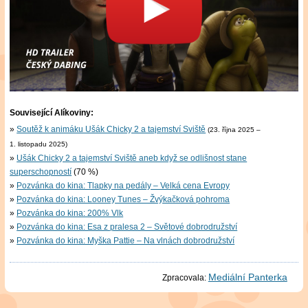
Související Alíkoviny:
Soutěž k animáku Ušák Chicky 2 a tajemství Sviště
(23. října 2025 –
1. listopadu 2025)
Ušák Chicky 2 a tajemství Sviště aneb když se odlišnost stane
superschopností
(70 %)
Pozvánka do kina: Tlapky na pedály – Velká cena Evropy
Pozvánka do kina: Looney Tunes – Žvýkačková pohroma
Pozvánka do kina: 200% Vlk
Pozvánka do kina: Esa z pralesa 2 – Světové dobrodružství
Pozvánka do kina: Myška Pattie – Na vlnách dobrodružství
Mediální Panterka
Zpracovala: