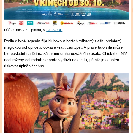
Ušák Chicky 2 – plakát,
©
BIOSCOP
Podle dávné legendy žije hluboko v horách záhadný svišť, obdařený
magickou schopností: dokáže vrátit čas zpět. A právě tato síla může
být poslední nadějí na záchranu druhu odvážného ušáka Chickyho. Náš
neohrožený dobrodruh se proto vydává na cestu, při níž je ochoten
riskovat úplně všechno.