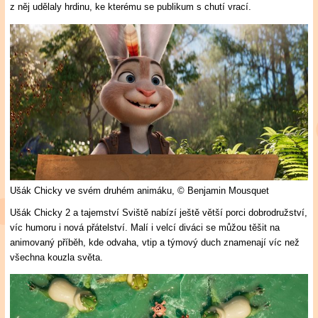
z něj udělaly hrdinu, ke kterému se publikum s chutí vrací.
Ušák Chicky ve svém druhém animáku,
© Benjamin Mousquet
Ušák Chicky 2 a tajemství Sviště nabízí ještě větší porci dobrodružství,
víc humoru i nová přátelství. Malí i velcí diváci se můžou těšit na
animovaný příběh, kde odvaha, vtip a týmový duch znamenají víc než
všechna kouzla světa.