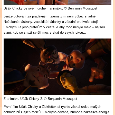
Ušák Chicky ve svém druhém animáku,
© Benjamin Mousquet
Jenže putování za pradávným tajemstvím není vůbec snadné.
Nečekané nástrahy, zapeklité hádanky a záludní protivníci stojí
Chickymu a jeho přátelům v cestě. A aby toho nebylo málo – nejsou
sami, kdo se snaží sviští moc získat do svých rukou…
Z animáku Ušák Chicky 2,
© Benjamin Mousquet
První film Ušák Chicky a Zlokřeček si rychle získal srdce malých
dobrodruhů i jejich rodičů. Chickyho odvaha, humor a nakažlivá energie