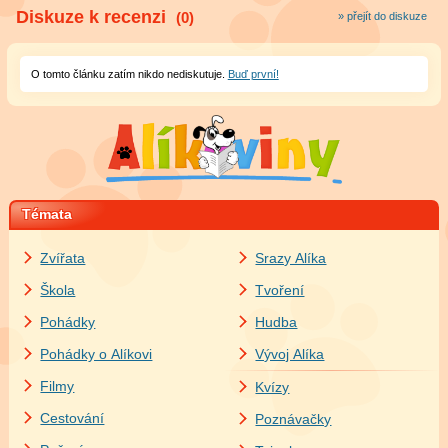
Diskuze k recenzi
(0)
» přejít do diskuze
O tomto článku zatím nikdo nediskutuje.
Buď první!
Témata
Zvířata
Srazy Alíka
Škola
Tvoření
Pohádky
Hudba
Pohádky o Alíkovi
Vývoj Alíka
Filmy
Kvízy
Cestování
Poznávačky