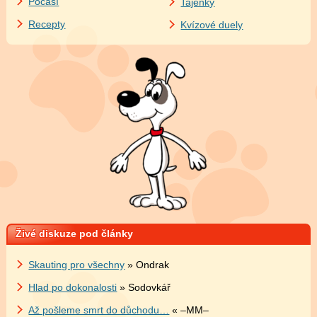
Počasí
Tajenky
Recepty
Kvízové duely
Živé diskuze pod články
Skauting pro všechny
» Ondrak
Hlad po dokonalosti
» Sodovkář
Až pošleme smrt do důchodu…
« –MM–