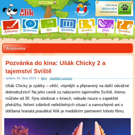
Výhody účtu
Založit nový účet
Zapomenuté heslo?
Přihlásit
ry
N
ástěnky
H
outěže
V
tipy
K
lubovna
S
P
líkoviny
oradna
A
Alíkovina
Pozvánka do kina: Ušák Chicky 2 a
tajemství Sviště
vydáno
26
.
října 2025
•
filmy
·
mediální partner
Ušák Chicky je zpátky – větší, vtipnější a připravený na další odvážné
dobrodružství! Na jeho cestě za nalezením tajemného Sviště, kterou
můžete od 30. října sledovat v kinech, nebude nouze o zapeklité
překážky, řešení zdánlivě neřešitelných situací a samozřejmě ani o
oblíbená hranatá prasátka! Alík je mediálním partnerem tohoto filmu.