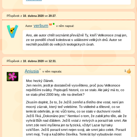
Příspěvek z
10. dubna 2020
ve
20:27
.
verbum
v něm
napsal:
Ano, ale autor chtěl seznámit převážně Ty, kteří Velikonoce znaji jen,
ze se pondělí chodí koledovat s událostmi velikých dnů. Autor se
nechtěl pouštět do velkých teologickych úvah.
Příspěvek z
10. dubna 2020
ve
12:31
.
Aniusia
v něm
napsala:
Moc hezký článek.
Jen nevím, jestli je dostatečně vysvětleno, proč jsou Velikonoce
největšími svátky. Popisuješ historii, co se stalo. Ale jaký má to, co
se stalo před 2000 lety, vliv na dnešek?
Zkusím doplnit, že to, že Ježíš zemřel a třetího dne vstal, není jen
mocný zázrak, který teď velebíme. To viditelné a tělesné, co se
tenkrát odehrálo, je nic vůči tomu, co se stalo v duchovní rovině.
Ježíš říká „Dokonáno jest.“ Nemluví o tom, že zabili jeho tělo, ale že
vyhrál Bůh nad ďáblem. Ježíš vstal z mrtvých a porazil tak smrt. Ale
smrt zde není myšlena jen ta fyzická, vždyť Lazar byl taky
vzkříšen. Ježíš porazil smrt nejen svoji, ale smrt jako celek. Porazil
smrt moji, Tvoji a každého člověka. Tenkrát byl vybudován most