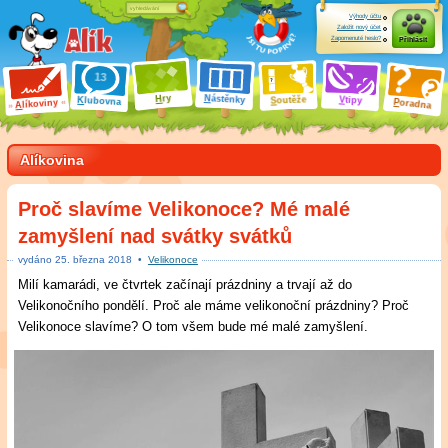
Výhody účtu
Založit nový účet
Zapomenuté heslo?
Přihlásit
ry
N
ástěnky
H
outěže
V
tipy
K
lubovna
S
P
líkoviny
oradna
A
Alíkovina
Proč slavíme Velikonoce? Mé malé
zamyšlení nad svátky svátků
vydáno
25
.
března 2018
•
Velikonoce
Milí kamarádi, ve čtvrtek začínají prázdniny a trvají až do
Velikonočního pondělí. Proč ale máme velikonoční prázdniny? Proč
Velikonoce slavíme? O tom všem bude mé malé zamyšlení.