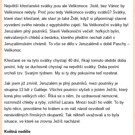
Největší křesťanské svátky jsou ale Velikonoce. Jistě, bez Vánoc by
Velikonoce nebyly. Proč jsou tedy Velikonoce svátky svátků? Svátky,
které slaví křesťané, ale slaví je také Židé, když si připomínají slavné
vyvedení svého národa z egyptského zajetí. Na Velikonoční svátky byl
Jeruzalém plný poutníků. Slavili Velikonoční večeři: hořkých bylin,
nekvašených chlebů a beránka, kterého předtím nechali zabít v
Jeruzalémském chrámě. To vše se dělo v Jeruzalémě v době Paschy –
Velikonoc.
Křesťané se na tyto svátky chystají 40 dní, říkají tomuto období doba
postní, kdy se duchovně chystají na největší svátky. Doba postní
vrcholí tzv. Svatým týdnem. My si ty dny pokusíme teď rozebrat.
Jak jsem již zmínil, Jeruzalém je plný poutníků, mezi poutníky je
skupina 13 lidí z Galileje. Všichni poutníci slyšeli o jistém Ježíši, který
koná plno velikých věcí. Říká se o něm, že uzdravoval nemocné,
rozmnožil chleby a ryby, vzkřísil Lazara. Mnozí touží ho vidět. To by
bylo něco, provoláme ho králem a on náš národ osvobodí od
nenáviděných římských okupantů. Tak někteří uvažovali a to byla
situace, ve které se zrovna Ježíš nacházel.
Květná neděle