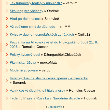
Jak fungovaly toalety v minulosti?
» verbum
Skauting pro všechny
» Ondrak
Hlad po dokonalosti
» Sodovkář
Až pošleme smrt do důchodu…
« –MM–
Kvízový duel o hospodářských zvířátkách
» Cirilla12
Pozvánka na Alíkovský výlet do Prokopského údolí 21. 8.
2026
» Romulus-Caesar
Polský kvízový duel
» DžungaráčekChlupáček
Plamliška růžová
» morceMaty
Moderní yoyování
» verbum
Kvízový duel na slavné české zpěváky a zpěvačky
» Baronek
Vznik české šlechty, její tituly a erby
» Romulus-Caesar
Týden v Praze a Rusalka v Národním divadle
« Houmák
»
Zobrazit víc
«