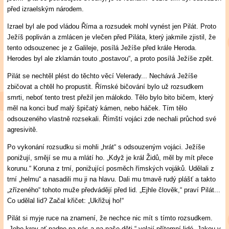
před izraelským národem.
Izrael byl ale pod vládou Říma a rozsudek mohl vynést jen Pilát. Proto
Ježíš popliván a zmlácen je vlečen před Piláta, který jakmile zjistil, že
tento odsouzenec je z Galileje, posílá Ježíše před krále Heroda.
Herodes byl ale zklamán touto „postavou“, a proto posílá Ježíše zpět.
Pilát se nechtěl plést do těchto věcí Velerady... Nechává Ježíše
zbičovat a chtěl ho propustit. Římské bičování bylo už rozsudkem
smrti, neboť tento trest přežil jen málokdo. Tělo bylo bito bičem, který
měl na konci buď malý špičatý kámen, nebo háček. Tím tělo
odsouzeného vlastně rozsekali. Římští vojáci zde nechali průchod své
agresivitě.
Po vykonání rozsudku si mohli „hrát“ s odsouzeným vojáci. Ježíše
ponižují, smějí se mu a mlátí ho. „Když je král Židů, měl by mít přece
korunu.“ Koruna z trní, ponižující posměch římských vojáků. Udělali z
trní „helmu“ a nasadili mu ji na hlavu. Dali mu tmavě rudý plášť a takto
„zřízeného“ tohoto muže předvádějí před lid. „Ejhle člověk,“ praví Pilát...
Co udělal lid? Začal křičet: „Ukřižuj ho!“
Pilát si myje ruce na znamení, že nechce nic mít s tímto rozsudkem.
„Jeho krev ať padne na nás a na naše děti,“ volají přítomní lidé. Jakou v