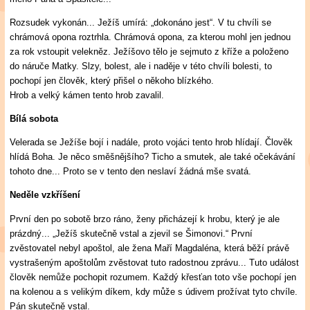
Rozsudek vykonán... Ježíš umírá: „dokonáno jest“. V tu chvíli se
chrámová opona roztrhla. Chrámová opona, za kterou mohl jen jednou
za rok vstoupit velekněz. Ježíšovo tělo je sejmuto z kříže a položeno
do náruče Matky. Slzy, bolest, ale i naděje v této chvíli bolesti, to
pochopí jen člověk, který přišel o někoho blízkého.
Hrob a velký kámen tento hrob zavalil.
Bílá sobota
Velerada se Ježíše bojí i nadále, proto vojáci tento hrob hlídají. Člověk
hlídá Boha. Je něco směšnějšího? Ticho a smutek, ale také očekávání
tohoto dne... Proto se v tento den neslaví žádná mše svatá.
Neděle vzkříšení
První den po sobotě brzo ráno, ženy přicházejí k hrobu, který je ale
prázdný... „Ježíš skutečně vstal a zjevil se Šimonovi.“ První
zvěstovatel nebyl apoštol, ale žena Maří Magdaléna, která běží právě
vystrašeným apoštolům zvěstovat tuto radostnou zprávu... Tuto událost
člověk nemůže pochopit rozumem. Každý křesťan toto vše pochopí jen
na kolenou a s velikým díkem, kdy může s údivem prožívat tyto chvíle.
Pán skutečně vstal.