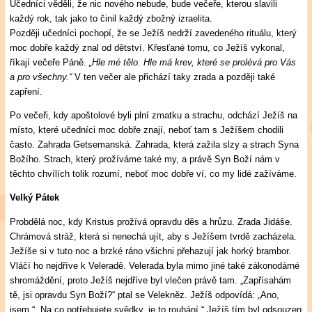
Učedníci věděli, že nic nového nebude, bude večeře, kterou slavili
každý rok, tak jako to činil každý zbožný izraelita.
Později učedníci pochopí, že se Ježíš nedrží zavedeného rituálu, který
moc dobře každý znal od dětství. Křesťané tomu, co Ježíš vykonal,
říkají večeře Páně.
„Hle mé tělo. Hle má krev, které se prolévá pro Vás
a pro všechny.“
V ten večer ale přichází taky zrada a později také
zapření.
Po večeři, kdy apoštolové byli plní zmatku a strachu, odchází Ježíš na
místo, které učedníci moc dobře znají, neboť tam s Ježíšem chodili
často. Zahrada Getsemanská. Zahrada, která zažila slzy a strach Syna
Božího. Strach, který prožíváme také my, a právě Syn Boží nám v
těchto chvílích tolik rozumí, neboť moc dobře ví, co my lidé zažíváme.
Velký Pátek
Probdělá noc, kdy Kristus prožívá opravdu děs a hrůzu. Zrada Jidáše.
Chrámová stráž, která si nenechá ujít, aby s Ježíšem tvrdě zacházela.
Ježíše si v tuto noc a brzké ráno všichni přehazují jak horký brambor.
Vláčí ho nejdříve k Veleradě. Velerada byla mimo jiné také zákonodárné
shromáždění, proto Ježíš nejdříve byl vlečen právě tam. „Zapřísahám
tě, jsi opravdu Syn Boží?“ ptal se Velekněz. Ježíš odpovídá: „Ano,
jsem.“ „Na co potřebujete svědky, je to rouhání.“ Ježíš tím byl odsouzen