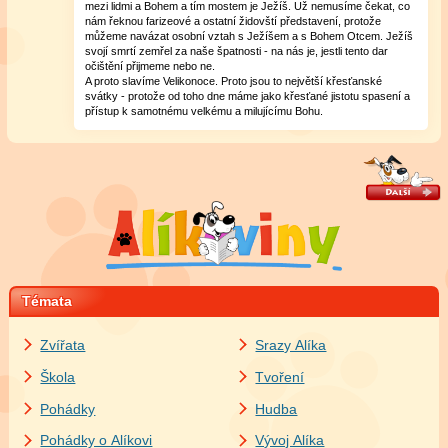
mezi lidmi a Bohem a tím mostem je Ježíš. Už nemusíme čekat, co
nám řeknou farizeové a ostatní židovští představení, protože
můžeme navázat osobní vztah s Ježíšem a s Bohem Otcem. Ježíš
svojí smrtí zemřel za naše špatnosti - na nás je, jestli tento dar
očištění přijmeme nebo ne.
A proto slavíme Velikonoce. Proto jsou to největší křesťanské
svátky - protože od toho dne máme jako křesťané jistotu spasení a
přístup k samotnému velkému a milujícímu Bohu.
Témata
Zvířata
Srazy Alíka
Škola
Tvoření
Pohádky
Hudba
Pohádky o Alíkovi
Vývoj Alíka