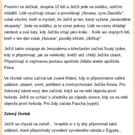
Poutníci se dočkali, skupina 12 lidí a Ježíš jede na oslátku, osličím
mláděti. Lidé využívají situaci a provolávají
„Hosana, synu Davidův“
,
volali všichni, kteří si mysleli, že Ježíš je ten, který vyžene „nenáviděné
okupanty“. Jede na oslátku, je to výraz pokory. Lidé na cestu vkládají
ratolesti a své šaty, kdy Ježíše vítají jako krále... Kolik asi stejných lidí,
kteří v ten den volali „Hosana“, později křičelo „Ukřižuj!“
Ježíš takto vstupuje do Jeruzaléma a křesťanům začíná Svatý týden,
kdy si připomínají, jak se velekněz, kněží atd. chtějí Ježíše zbavit.
Připomínají si zajímavou postavu apoštola Jidáše anebo apoštola
Petra.
Ve čtvrtek večer začíná tak zvané třídení, kdy si připomínáme veliké
události, utrpení, smrti, pohřbení a zmrtvýchvstání Ježíše Krista. Pro
židovský národ nový den začínal, když se na nebi objevila první
hvězda. Ježíš se schází s učedníky po západu slunce, kdy se na nebi
objevila první hvězda. Pro židy začala Pascha (vyjetí).
Zelený čtvrtek
Ježíš se chystá na večeři... Izraelité si v ty dny připomínali také
události, které připomínaly vyvedení vyvoleného národa z Egypta...