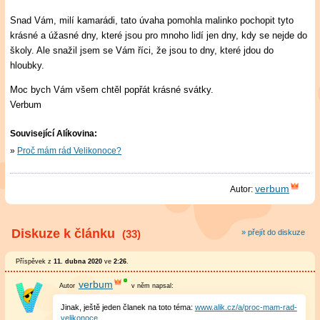
Snad Vám, milí kamarádi, tato úvaha pomohla malinko pochopit tyto
krásné a úžasné dny, které jsou pro mnoho lidí jen dny, kdy se nejde do
školy. Ale snažil jsem se Vám říci, že jsou to dny, které jdou do
hloubky.
Moc bych Vám všem chtěl popřát krásné svátky.
Verbum
Související Alíkovina:
Proč mám rád Velikonoce?
verbum
Autor:
Diskuze k článku
(33)
» přejít do diskuze
Příspěvek z
11. dubna 2020
ve
2:26
.
verbum
v něm
napsal:
Jinak, ještě jeden članek na toto téma:
www.alik.cz/a/proc-mam-rad-
velikonoce