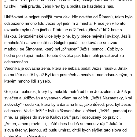
tu chvíli měli pravdu. Jeho krev byla prolita za každého z nás.
Ukřižování je nejpotupnější rozsudek. Nic nového od Římanů, takto bylo
odsouzeno mnoho lidí. Ježíš byl jedním z mnoha. Přece jen v tomto
rozsudku bylo něco jiného. Ptáte se co? Tento „člověk“ kříž bere s
láskou. Jeruzalémské ulice byly plné, byly přece největší svátky. Ježíš
mnohokrát na své cestě na Golgotu padá... setkává se se svou
matkou, se Šimonem, který byl „přinucen“ Ježíši pomoci. Což bylo
hodně ponižující, neboť tohoto člověka pak lidé mohli považovat za
odsouzeného.
Veronika je odvážná žena, která se nebála podat Ježíši roušku. Jinak
co na této cestě bylo? Byl tam posměch a nenávist nad odsouzeným, o
kterém mnoho lidí slyšelo.
Golgota - pahorek, který byl několik metrů od bran Jeruzaléma. Ježíš je
svlečen a ukřižován a vystaven všem na očích. „Ježíš Nazaretský, král
židovský“ - cedulka, která byla dána na kříž, jako důvod, proč byl Ježíš
odsouzen. Vedle Ježíše byli ukřižovaní dva zločinci. „Ježíši, pamatuj na
mne, až přijdeš do svého Království,“ praví odsouzený po pravici.
„Amen, amen pravím Ti, ještě dnes budeš se mnou v ráji.“ Jaká to
slova útěchy, jednou, až budu umírat, chtěl bych slyšet tato slova od
mého Pána a Spasitele...