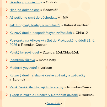
Skauting pro všechny
» Ondrak
Hlad po dokonalosti
» Sodovkář
Až pošleme smrt do důchodu…
« –MM–
Jak fungovaly toalety v minulosti?
» KatnissEverdeen
Kvízový duel o hospodářských zvířátkách
» Cirilla12
Pozvánka na Alíkovský výlet do Prokopského údolí 21. 8.
2026
» Romulus-Caesar
Polský kvízový duel
» DžungaráčekChlupáček
Plamliška růžová
» morceMaty
Moderní yoyování
» verbum
Kvízový duel na slavné české zpěváky a zpěvačky
» Baronek
Vznik české šlechty, její tituly a erby
» Romulus-Caesar
Týden v Praze a Rusalka v Národním divadle
« Houmák
»
Zobrazit víc
«