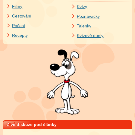
Filmy
Kvízy
Cestování
Poznávačky
Počasí
Tajenky
Recepty
Kvízové duely
Živé diskuze pod články