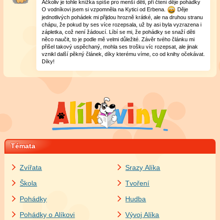
Ačkoliv je tohle knížka spíše pro menší děti, při čtení děje pohádky
O vodníkovi jsem si vzpomněla na Kytici od Erbena.
Děje
jednotlivých pohádek mi přijdou hrozně krátké, ale na druhou stranu
chápu, že pokud by ses více rozepsala, už by asi byla vyzrazena i
zápletka, což není žádoucí. Líbí se mi, že pohádky se snaží děti
něco naučit, to je podle mě velmi důležité. Závěr tvého článku mi
přišel takový uspěchaný, mohla ses trošku víc rozepsat, ale jinak
vznikl další pěkný článek, díky kterému víme, co od knihy očekávat.
Díky!
Témata
Zvířata
Srazy Alíka
Škola
Tvoření
Pohádky
Hudba
Pohádky o Alíkovi
Vývoj Alíka