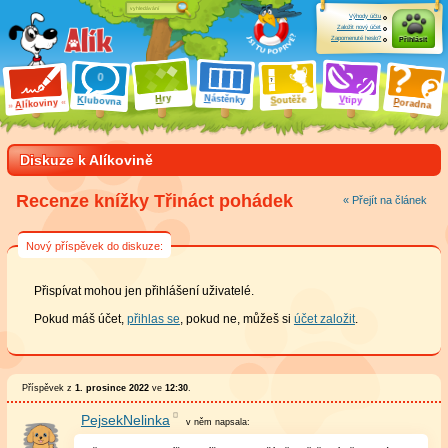
Výhody účtu
Založit nový účet
Zapomenuté heslo?
Přihlásit
ry
N
ástěnky
H
outěže
V
tipy
K
lubovna
S
P
líkoviny
oradna
A
Diskuze k Alíkovině
Recenze knížky Třináct pohádek
« Přejít na článek
Nový příspěvek do diskuze:
Přispívat mohou jen přihlášení uživatelé.
Pokud máš účet,
přihlas se
, pokud ne, můžeš si
účet založit
.
Příspěvek z
1. prosince 2022
ve
12:30
.
PejsekNelinka
v něm
napsala: