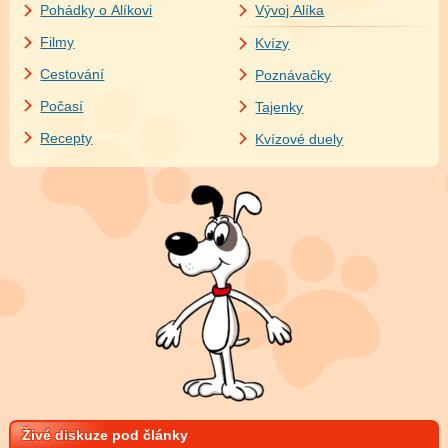
Pohádky o Alíkovi
Vývoj Alíka
Filmy
Kvízy
Cestování
Poznávačky
Počasí
Tajenky
Recepty
Kvízové duely
Živé diskuze pod články