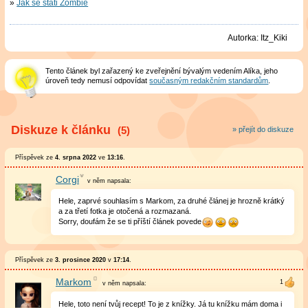
Jak se státi Zombie
Autorka:
Itz_Kiki
Tento článek byl zařazený ke zveřejnění bývalým vedením Alíka, jeho
úroveň tedy nemusí odpovídat
současným redakčním standardům
.
Diskuze k článku
(5)
» přejít do diskuze
Příspěvek ze
4. srpna 2022
ve
13:16
.
Corgi
v něm
napsala:
Hele, zaprvé souhlasím s Markom, za druhé článej je hrozně krátký
a za třetí fotka je otočená a rozmazaná.
Sorry, doufám že se ti příští článek povede
Příspěvek ze
3. prosince 2020
v
17:14
.
Markom
v něm
napsala:
Hele, toto není tvůj recept! To je z knížky. Já tu knížku mám doma i