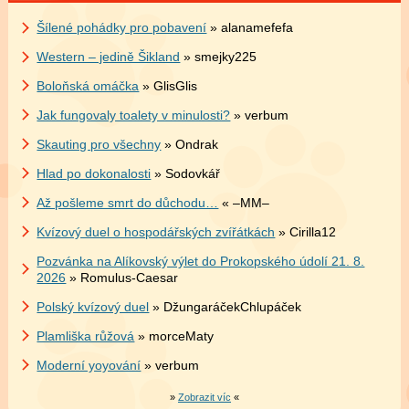
Šílené pohádky pro pobavení
» alanamefefa
Western – jedině Šikland
» smejky225
Boloňská omáčka
» GlisGlis
Jak fungovaly toalety v minulosti?
» verbum
Skauting pro všechny
» Ondrak
Hlad po dokonalosti
» Sodovkář
Až pošleme smrt do důchodu…
« –MM–
Kvízový duel o hospodářských zvířátkách
» Cirilla12
Pozvánka na Alíkovský výlet do Prokopského údolí 21. 8.
2026
» Romulus-Caesar
Polský kvízový duel
» DžungaráčekChlupáček
Plamliška růžová
» morceMaty
Moderní yoyování
» verbum
»
Zobrazit víc
«