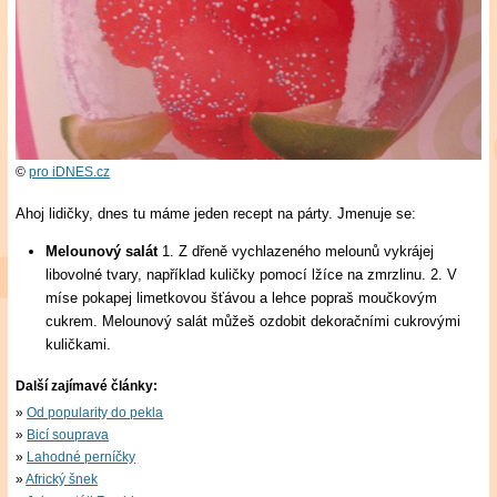
©
pro iDNES.cz
Ahoj lidičky, dnes tu máme jeden recept na párty. Jmenuje se:
Melounový salát
1. Z dřeně vychlazeného melounů vykrájej
libovolné tvary, například kuličky pomocí lžíce na zmrzlinu. 2. V
míse pokapej limetkovou šťávou a lehce popraš moučkovým
cukrem. Melounový salát můžeš ozdobit dekoračními cukrovými
kuličkami.
Další zajímavé články:
Od popularity do pekla
Bicí souprava
Lahodné perníčky
Africký šnek