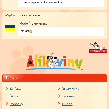
z tím stejným receptem a obrázkem!
Příspěvek z
18. ledna 2019
ve
22:02
.
Rodé
v něm
napsala:
mnˇam
Témata
Zvířata
Srazy Alíka
Škola
Tvoření
Pohádky
Hudba