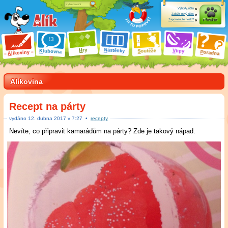
Výhody účtu
Založit nový účet
Zapomenuté heslo?
Přihlásit
ry
N
ástěnky
H
outěže
V
tipy
K
lubovna
S
P
líkoviny
oradna
A
Alíkovina
Recept na párty
vydáno
12
.
dubna 2017 v
7:27
•
recepty
Nevíte, co připravit kamarádům na párty? Zde je takový nápad.