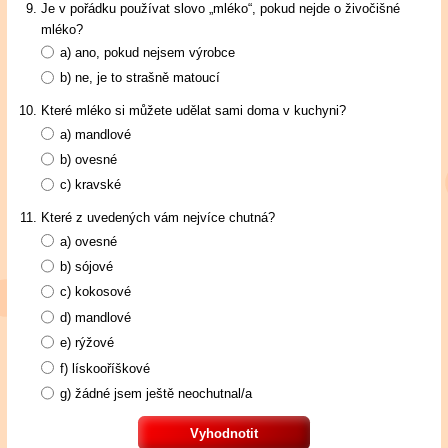
Je v pořádku používat slovo „mléko“, pokud nejde o živočišné
mléko?
a)
ano, pokud nejsem výrobce
b)
ne, je to strašně matoucí
Které mléko si můžete udělat sami doma v kuchyni?
a)
mandlové
b)
ovesné
c)
kravské
Které z uvedených vám nejvíce chutná?
a)
ovesné
b)
sójové
c)
kokosové
d)
mandlové
e)
rýžové
f)
lískooříškové
g)
žádné jsem ještě neochutnal/a
Vyhodnotit