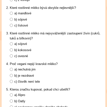
Které rostlinné mléko bývá obvykle nejlevnější?
a)
mandlové
b)
sójové
c)
lískové
Které rostlinné mléko má nejvyváženější zastoupení živin (cukrů,
tuků a bílkovin)?
a)
sójové
b)
kokosové
c)
ovesné
Proč vegani nepijí kravské mléko?
a)
nechutná jim
b)
je nezdravé
c)
člověk není tele
Kterou značku kupovat, pokud chci ušetřit?
a)
Alpro
b)
Oatly