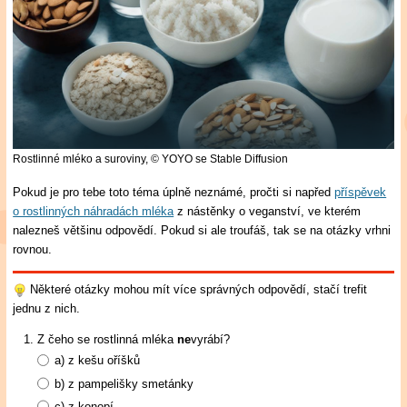
Rostlinné mléko a suroviny,
© YOYO se Stable Diffusion
Pokud je pro tebe toto téma úplně neznámé, pročti si napřed
příspěvek
o rostlinných náhradách mléka
z nástěnky o veganství, ve kterém
nalezneš většinu odpovědí. Pokud si ale troufáš, tak se na otázky vrhni
rovnou.
Některé otázky mohou mít více správných odpovědí, stačí trefit
jednu z nich.
Z čeho se rostlinná mléka
ne
vyrábí?
a)
z kešu oříšků
b)
z pampelišky smetánky
c)
z konopí