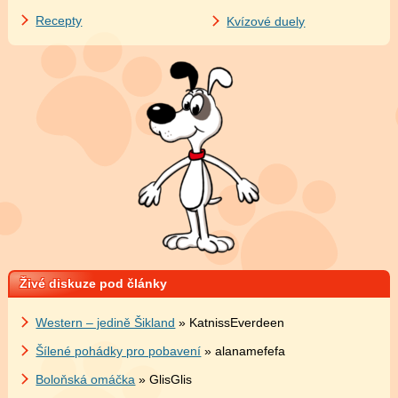
Recepty
Kvízové duely
Živé diskuze pod články
Western – jedině Šikland
» KatnissEverdeen
Šílené pohádky pro pobavení
» alanamefefa
Boloňská omáčka
» GlisGlis