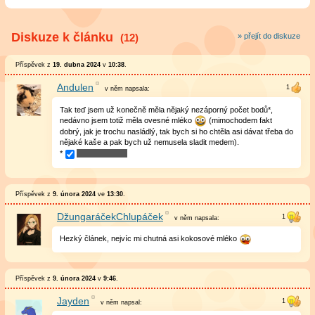
Diskuze k článku
(12)
» přejít do diskuze
Příspěvek z
19. dubna 2024
v
10:38
.
Andulen
v něm
napsala:
Tak teď jsem už konečně měla nějaký nezáporný počet bodů*,
nedávno jsem totiž měla ovesné mléko
(mimochodem fakt
dobrý, jak je trochu nasládlý, tak bych si ho chtěla asi dávat třeba do
nějaké kaše a pak bych už nemusela sladit medem).
*
Příspěvek z
9. února 2024
ve
13:30
.
DžungaráčekChlupáček
v něm
napsala:
Hezký článek, nejvíc mi chutná asi kokosové mléko
Příspěvek z
9. února 2024
v
9:46
.
Jayden
v něm
napsal: