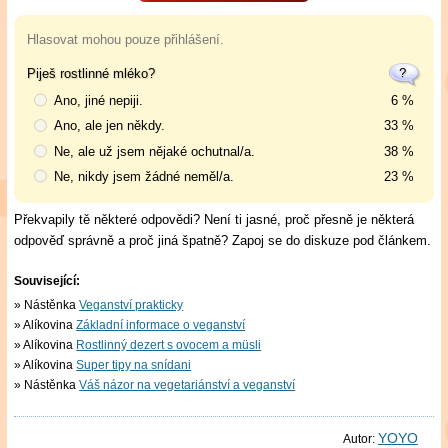
Hlasovat mohou pouze přihlášení.
Piješ rostlinné mléko?
Ano, jiné nepiji.
6 %
Ano, ale jen někdy.
33 %
Ne, ale už jsem nějaké ochutnal/a.
38 %
Ne, nikdy jsem žádné neměl/a.
23 %
Překvapily tě některé odpovědi? Není ti jasné, proč přesně je některá
odpověď správně a proč jiná špatně? Zapoj se do diskuze pod článkem.
Související:
Nástěnka
Veganství prakticky
Alíkovina
Základní informace o veganství
Alíkovina
Rostlinný dezert s ovocem a müsli
Alíkovina
Super tipy na snídani
Nástěnka
Váš názor na vegetariánství a veganství
YOYO
Autor: