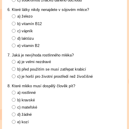
c)
soukromou značku daného obchodu
Které látky nikdy nenajdete v sójovém mléce?
a)
železo
b)
vitamín B12
c)
vápník
d)
laktózu
e)
vitamin B2
Jaká je nevýhoda rostlinného mléka?
a)
je velmi nezdravé
b)
před použitím se musí zatřepat krabicí
c)
je horší pro životní prostředí než živočišné
Které mléko musí dospělý člověk pít?
a)
rostlinné
b)
kravské
c)
mateřské
d)
žádné
e)
kozí