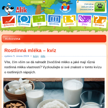
Výhody účtu
Založit nový účet
Zapomenuté heslo?
Přihlásit
ry
N
ástěnky
H
outěže
V
tipy
K
lubovna
S
P
líkoviny
oradna
A
Alíkovina
Rostlinná mléka – kvíz
vydáno
5
.
února 2024
•
kvízy
·
jídlo
Víte, čím vším se dá nahradit živočišné mléko a jaké mají různá
rostlinná mléka vlastnosti? Vyzkoušejte si své znalosti v tomto kvízu
o rostlinných nápojích.