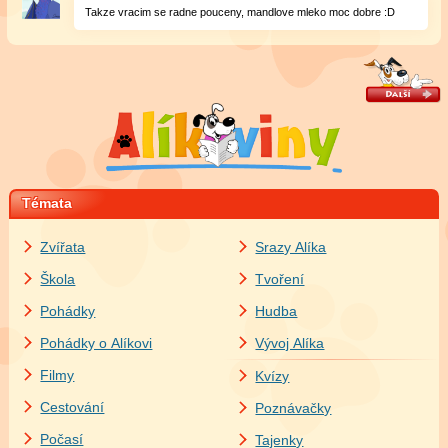
Takze vracim se radne pouceny, mandlove mleko moc dobre :D
Témata
Zvířata
Srazy Alíka
Škola
Tvoření
Pohádky
Hudba
Pohádky o Alíkovi
Vývoj Alíka
Filmy
Kvízy
Cestování
Poznávačky
Počasí
Tajenky