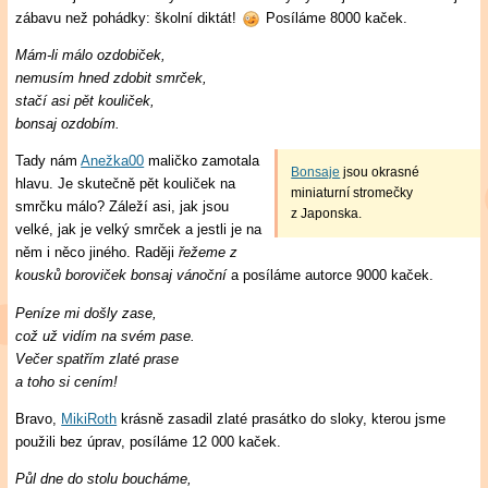
zábavu než pohádky: školní diktát!
Posíláme 8000 kaček.
Mám-li málo ozdobiček,
nemusím hned zdobit smrček,
stačí asi pět kouliček,
bonsaj ozdobím.
Tady nám
Anežka00
maličko zamotala
Bonsaje
jsou okrasné
hlavu. Je skutečně pět kouliček na
miniaturní stromečky
smrčku málo? Záleží asi, jak jsou
z Japonska.
velké, jak je velký smrček a jestli je na
něm i něco jiného. Raději
řežeme z
kousků boroviček bonsaj vánoční
a posíláme autorce 9000 kaček.
Peníze mi došly zase,
což už vidím na svém pase.
Večer spatřím zlaté prase
a toho si cením!
Bravo,
MikiRoth
krásně zasadil zlaté prasátko do sloky, kterou jsme
použili bez úprav, posíláme 12 000 kaček.
Půl dne do stolu boucháme,