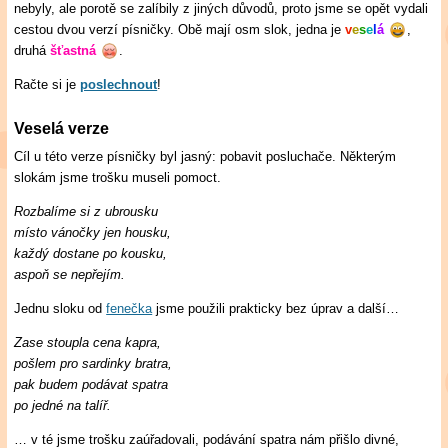
nebyly, ale porotě se zalíbily z jiných důvodů, proto jsme se opět vydali
cestou dvou verzí písničky. Obě mají osm slok, jedna je
v
e
s
e
l
á
,
druhá
šťastná
.
Račte si je
poslechnout
!
Veselá verze
Cíl u této verze písničky byl jasný: pobavit posluchače. Některým
slokám jsme trošku museli pomoct.
Rozbalíme si z ubrousku
místo vánočky jen housku,
každý dostane po kousku,
aspoň se nepřejím.
Jednu sloku od
fenečka
jsme použili prakticky bez úprav a další…
Zase stoupla cena kapra,
pošlem pro sardinky bratra,
pak budem podávat spatra
po jedné na talíř.
… v té jsme trošku zaúřadovali, podávání spatra nám přišlo divné,