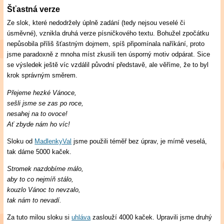
Šťastná verze
Ze slok, které nedodržely úplně zadání (tedy nejsou veselé či
úsměvné), vznikla druhá verze písničkového textu. Bohužel zpočátku
nepůsobila příliš šťastným dojmem, spíš připomínala naříkání, proto
jsme paradoxně z mnoha míst zkusili ten úsporný motiv odpárat. Sice
se výsledek ještě víc vzdálil původní představě, ale věříme, že to byl
krok správným směrem.
Přejeme hezké Vánoce,
sešli jsme se zas po roce,
nesahej na to ovoce!
Ať zbyde nám ho víc!
Sloku od
MadlenkyVal
jsme použili téměř bez úprav, je mírně veselá,
tak dáme 5000 kaček.
Stromek nazdobíme málo,
aby to co nejmíň stálo,
kouzlo Vánoc to nevzalo,
tak nám to nevadí.
Za tuto milou sloku si
uhláva
zaslouží 4000 kaček. Upravili jsme druhý