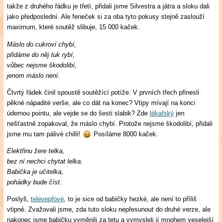
takže z druhého řádku je třetí, přidali jsme Silvestra a játra a sloku dali
jako předposlední. Ale feneček si za oba tyto pokusy stejně zaslouží
maximum, které soutěž slibuje, 15 000 kaček.
Máslo do cukroví chybí,
přidáme do něj tuk rybí,
vůbec nejsme škodolibí,
jenom máslo není.
Čtvrtý řádek činil spoustě soutěžící potíže. V prvních třech přinesli
pěkné nápadité verše, ale co dát na konec? Vtipy mívají na konci
údernou pointu, ale vejde se do šesti slabik? Zde
lékařský
jen
nešťastně zopakoval, že máslo chybí. Protože nejsme škodolibí, přidali
jsme mu tam pálivé chilli!
Posíláme 8000 kaček.
Elektřinu žere telka,
bez ní nechci chytat lelka.
Babička je učitelka,
pohádky bude číst.
Poslyš,
televepřové
, to je sice od babičky hezké, ale není to příliš
vtipné. Zvažovali jsme, zda tuto sloku nepřesunout do druhé verze, ale
nakonec jsme babičku vyměnili za tetu a vymysleli jí mnohem veselejší