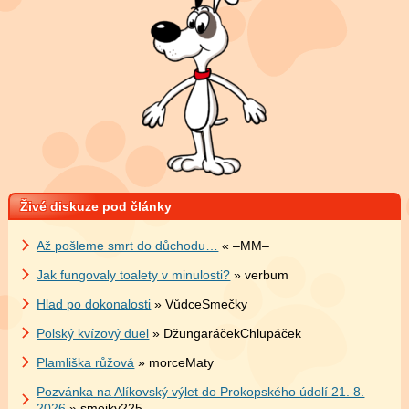
Živé diskuze pod články
Až pošleme smrt do důchodu…
« –MM–
Jak fungovaly toalety v minulosti?
» verbum
Hlad po dokonalosti
» VůdceSmečky
Polský kvízový duel
» DžungaráčekChlupáček
Plamliška růžová
» morceMaty
Pozvánka na Alíkovský výlet do Prokopského údolí 21. 8.
2026
» smejky225