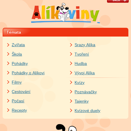
Témata
Zvířata
Srazy Alíka
Škola
Tvoření
Pohádky
Hudba
Pohádky o Alíkovi
Vývoj Alíka
Filmy
Kvízy
Cestování
Poznávačky
Počasí
Tajenky
Recepty
Kvízové duely