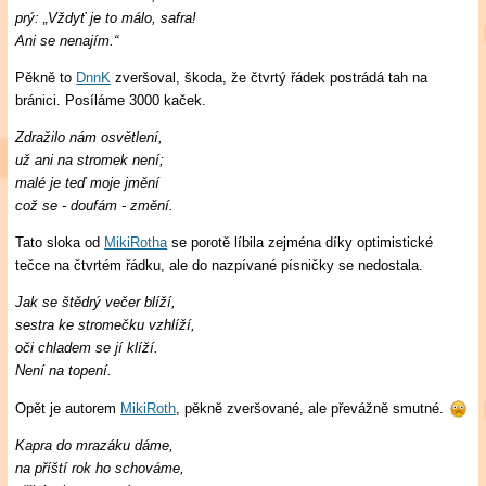
prý: „Vždyť je to málo, safra!
Ani se nenajím.“
Pěkně to
DnnK
zveršoval, škoda, že čtvrtý řádek postrádá tah na
bránici. Posíláme 3000 kaček.
Zdražilo nám osvětlení,
už ani na stromek není;
malé je teď moje jmění
což se - doufám - změní.
Tato sloka od
MikiRotha
se porotě líbila zejména díky optimistické
tečce na čtvrtém řádku, ale do nazpívané písničky se nedostala.
Jak se štědrý večer blíží,
sestra ke stromečku vzhlíží,
oči chladem se jí klíží.
Není na topení.
Opět je autorem
MikiRoth
, pěkně zveršované, ale převážně smutné.
Kapra do mrazáku dáme,
na příští rok ho schováme,