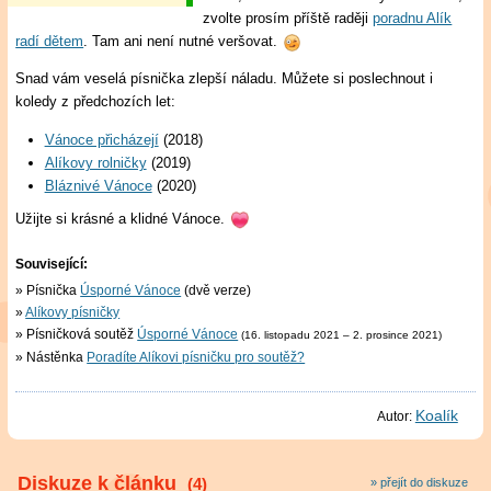
zvolte prosím příště raději
poradnu Alík
radí dětem
. Tam ani není nutné veršovat.
Snad vám veselá písnička zlepší náladu. Můžete si poslechnout i
koledy z předchozích let:
Vánoce přicházejí
(2018)
Alíkovy rolničky
(2019)
Bláznivé Vánoce
(2020)
Užijte si krásné a klidné Vánoce.
Související:
Písnička
Úsporné Vánoce
(dvě verze)
Alíkovy písničky
Písničková soutěž
Úsporné Vánoce
(16. listopadu 2021 – 2. prosince 2021)
Nástěnka
Poradíte Alíkovi písničku pro soutěž?
Koalík
Autor:
Diskuze k článku
(4)
» přejít do diskuze