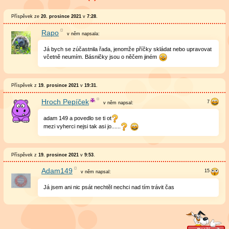
Příspěvek ze
20. prosince 2021
v
7:28
.
Rapo
v něm
napsala:
Já bych se zúčastnila řada, jenomže příčky skládat nebo upravovat
včetně neumím. Básničky jsou o něčem jiném
Příspěvek z
19. prosince 2021
v
19:31
.
Hroch Pepíček
v něm
napsal:
adam 149 a povedlo se ti ot
mezi vyherci nejsi tak asi jo......
Příspěvek z
19. prosince 2021
v
9:53
.
Adam149
v něm
napsal:
Já jsem ani nic psát nechtěl nechci nad tím trávit čas