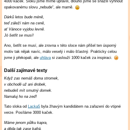
4000 kaček. Sloku jsme mírně upravili, dlouho jsme se snažili vyhnout
opakovanému slovu „nebude“, ale marně.
Dárků letos bude méně,
teď záleží nám na ceně,
ať Vánoce vyjdou levně.
Jó šetřit se musí!
Ano, šetřit se musí, ale zrovna v této sloce nám přišel ten úsporný
motiv tak nějak navíc, málo veselý i málo šťastný. Prakticky celou
jsme ji překopali, ale
uhláva
si zaslouží 1000 kaček za inspiraci.
Další zajímavé texty
Když zas nemáš doma stromek,
v obchodě už ani drobek,
nebudeš mít smutný domek.
Namaluj ho na zeď!
Tato sloka od
Lacka5
byla žhavým kandidátem na zařazení do vtipné
verze. Posíláme 3000 kaček.
Máme jenom půlku kapra,
a děda tak zase kafrá,