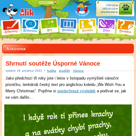
Výhody účtu
Založit nový účet
Zapomenuté heslo?
Přihlásit
ry
N
ástěnky
H
outěže
V
tipy
K
lubovna
S
P
líkoviny
oradna
A
Alíkovina
Shrnutí soutěže Úsporné Vánoce
vydáno
19
.
prosince 2021
•
hudba
·
soutěže
·
Vánoce
Jako předchozí tři roky jste i letos v listopadu vymýšleli vánoční
písničku, tentokrát český text pro anglickou koledu „We Wish You a
Merry Christmas“. Pojďme si
poslechnout výsledek
a podívat se, jak
se vám dařilo…