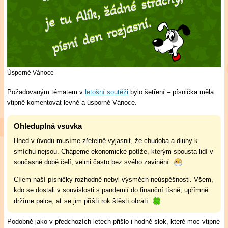
Úsporné Vánoce
Požadovaným tématem v
letošní soutěži
bylo šetření – písnička měla
vtipně komentovat levné a úsporné Vánoce.
Ohleduplná vsuvka
Hned v úvodu musíme zřetelně vyjasnit, že chudoba a dluhy k
smíchu nejsou. Chápeme ekonomické potíže, kterým spousta lidí v
současné době čelí, velmi často bez svého zavinění.
Cílem naší písničky rozhodně nebyl výsměch neúspěšnosti. Všem,
kdo se dostali v souvislosti s pandemií do finanční tísně, upřímně
držíme palce, ať se jim příští rok štěstí obrátí.
Podobně jako v předchozích letech přišlo i hodně slok, které moc vtipné