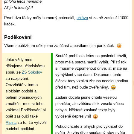
přílohu letos nemáme,
Ať je to levnější!
První dva řádky měly humorný potenciál,
uhláva
si za ně zaslouží 1000
kaček.
Poděkování
Všem soutěžícím děkujeme za účast a posíláme jim pár kaček.
Soutěž probíhala letos na poslední chvíli,
Jako vždy moc
proto měla porota menší výběr. Příští rok
děkujeme učitelskému
si musíme vzpomenout dříve, ať máte na
sboru ze
ZŠ Sokolov
vymýšlení více času. Dokonce i tento
za nazpívání.
článek tady vzniká zhruba necelou hodinu
Obzvláště v tomto
před tím, než bude zveřejněný.
složitém období a
během prosincových
Zadání docela jasně chtělo veselou
zmatků – moc si toho
písničku, ale většina slok veselá vůbec
vážíme! Poděkování si
nebyla. Některé zaslané texty byly
opět zaslouží také
vyloženě depresivní!
Alpina
za to, že vytvořil
Pokud chcete z plných plic vykřičet do
hudební podklad.
světa, že vás štve současný stav světa,