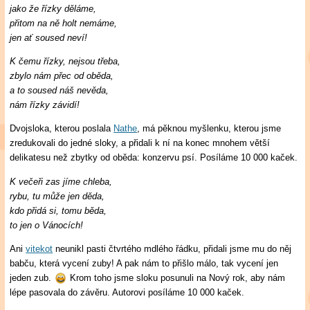
jako že řízky děláme,
přitom na ně holt nemáme,
jen ať soused neví!
K čemu řízky, nejsou třeba,
zbylo nám přec od oběda,
a to soused náš nevěda,
nám řízky závidí!
Dvojsloka, kterou poslala
Nathe
, má pěknou myšlenku, kterou jsme
zredukovali do jedné sloky, a přidali k ní na konec mnohem větší
delikatesu než zbytky od oběda: konzervu psí. Posíláme 10 000 kaček.
K večeři zas jíme chleba,
rybu, tu může jen děda,
kdo přidá si, tomu běda,
to jen o Vánocích!
Ani
vitekot
neunikl pasti čtvrtého mdlého řádku, přidali jsme mu do něj
babču, která vycení zuby! A pak nám to přišlo málo, tak vycení jen
jeden zub.
Krom toho jsme sloku posunuli na Nový rok, aby nám
lépe pasovala do závěru. Autorovi posíláme 10 000 kaček.