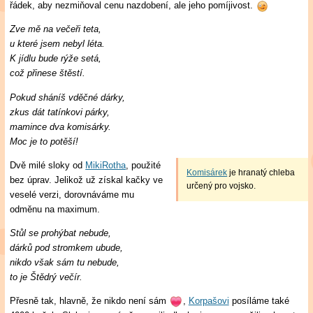
řádek, aby nezmiňoval cenu nazdobení, ale jeho pomíjivost.
Zve mě na večeři teta,
u které jsem nebyl léta.
K jídlu bude rýže setá,
což přinese štěstí.
Pokud sháníš vděčné dárky,
zkus dát tatínkovi párky,
mamince dva komisárky.
Moc je to potěší!
Dvě milé sloky od
MikiRotha
, použité
Komisárek
je hranatý chleba
bez úprav. Jelikož už získal kačky ve
určený pro vojsko.
veselé verzi, dorovnáváme mu
odměnu na maximum.
Stůl se prohýbat nebude,
dárků pod stromkem ubude,
nikdo však sám tu nebude,
to je Štědrý večír.
Přesně tak, hlavně, že nikdo není sám
,
Korpašovi
posíláme také