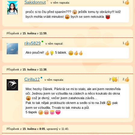
Sakidonnut
v něm
napsala:
pročc si to čtu před spaním???
ještěk tomu ty obrázky!!! kéž
bych mohla vrátit minulost
bych se sem nekoukla
Příspěvek z
15. května
v
11:59
.
riky5829
v něm
napsal:
Ako poučné!
5 labiek.
Příspěvek z
15. května
v
11:38
.
Cirilla12
v něm
napsala:
Moc hezky článek. Párkrát se mi to stalo, ale ani jsem neotevřela
oči. Jednou jsem se vzbudila na zádech a něco koukalo do okna
což je divný, večer jsem zatahovala závěs...
Pak to tak nějak proklouzlo oknem a sedlo si to na židli
pak
jsem se vzbudila. Trvalo to tak minutu a půl.
5 tlapek
Příspěvek z
15. května
v
8:05
, upravený v
11:40
.