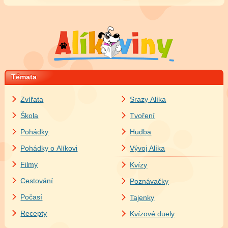
Témata
Zvířata
Srazy Alíka
Škola
Tvoření
Pohádky
Hudba
Pohádky o Alíkovi
Vývoj Alíka
Filmy
Kvízy
Cestování
Poznávačky
Počasí
Tajenky
Recepty
Kvízové duely