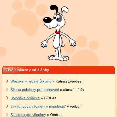
Živé diskuze pod články
Western – jedině Šikland
» KatnissEverdeen
Šílené pohádky pro pobavení
» alanamefefa
Boloňská omáčka
» GlisGlis
Jak fungovaly toalety v minulosti?
» verbum
Skauting pro všechny
» Ondrak