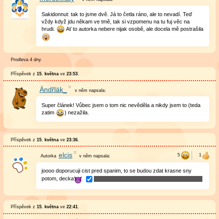
Sakidonnut: tak to jsme dvě. Já to četla ráno, ale to nevadí. Teď
vždy když jdu někam ve tmě, tak si vzpomenu na tu fuj věc na
hrudi.
Ať to autorka nebere nijak osobě, ale docela mě postrašila
Prodleva 4 dny.
Příspěvek z
15. května
ve
23:53
.
Ändřläk_
v něm
napsala:
Super článek! Vůbec jsem o tom nic nevěděla a nikdy jsem to (teda
zatim
) nezažila.
Příspěvek z
15. května
ve
23:36
.
elcis
v něm
napsala:
joooo doporucuji cist pred spanim, to se budou zdat krasne sny
potom, decka
Příspěvek z
15. května
ve
22:41
.