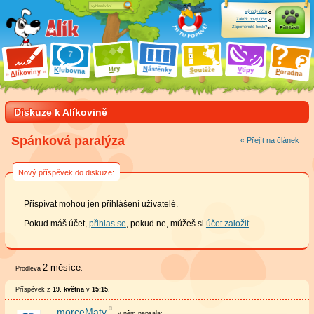
Výhody účtu
Založit nový účet
Zapomenuté heslo?
Přihlásit
ry
N
ástěnky
H
outěže
V
tipy
K
lubovna
S
P
líkoviny
oradna
A
Diskuze k Alíkovině
Spánková paralýza
« Přejít na článek
Nový příspěvek do diskuze:
Přispívat mohou jen přihlášení uživatelé.
Pokud máš účet,
přihlas se
, pokud ne, můžeš si
účet založit
.
2 měsíce
Prodleva
.
Příspěvek z
19. května
v
15:15
.
morceMaty
v něm
napsala: