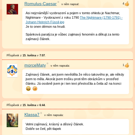
Romulus-Caesar
v něm
napsal:
Asi nejznámější vyobrazení a pojem v tomto ohledu je Nachtmar,
Nightmare - Vyobrazení z roku 1790
The Nightmare (1790-1791) -
Johann Heinrich Füssli.jpg
Je to onen démon na hrudi.
Spánková paralýza je vůbec zajimavý fenomén a děkuji za tento
zajímavý článek.
Příspěvek z
15. května
v
7:07
.
morceMaty
v něm
napsala:
Zajímavý článek, ani jsem nevěděla že něco takového je, ale někdy
jsem to měla. Akorát jsem trošku proti těm obrázkům v prostřed
článku. Já osobně jsem je i ten text přeskočila a četla až na konci
Příspěvek z
15. května
v
6:44
.
Klassa7
v něm
napsala:
Velmi zajímavý, krásný a děsivý článek.
Dobře se četl, pět tlapek