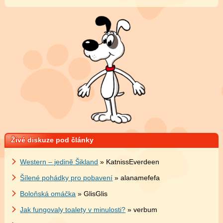
Živé diskuze pod články
Western – jedině Šikland
» KatnissEverdeen
Šílené pohádky pro pobavení
» alanamefefa
Boloňská omáčka
» GlisGlis
Jak fungovaly toalety v minulosti?
» verbum