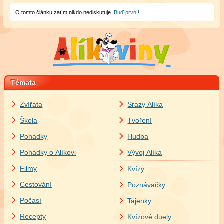
O tomto článku zatím nikdo nediskutuje.
Buď první!
Témata
Zvířata
Srazy Alíka
Škola
Tvoření
Pohádky
Hudba
Pohádky o Alíkovi
Vývoj Alíka
Filmy
Kvízy
Cestování
Poznávačky
Počasí
Tajenky
Recepty
Kvízové duely