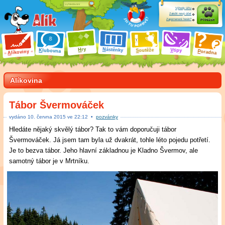
Výhody účtu
Založit nový účet
Zapomenuté heslo?
Přihlásit
ry
N
ástěnky
H
outěže
V
tipy
K
lubovna
S
P
líkoviny
oradna
A
Alíkovina
Tábor Švermováček
vydáno
10
.
června 2015 ve
22:12
•
pozvánky
Hledáte nějaký skvělý tábor? Tak to vám doporučuji tábor
Švermováček. Já jsem tam byla už dvakrát, tohle léto pojedu potřetí.
Je to bezva tábor. Jeho hlavní základnou je Kladno Švermov, ale
samotný tábor je v Mrtníku.