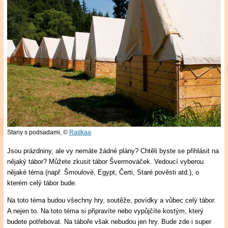
Stany s podsadami,
©
Radkaa
Jsou prázdniny, ale vy nemáte žádné plány? Chtěli byste se přihlásit na
nějaký tábor? Můžete zkusit tábor Švermováček. Vedoucí vyberou
nějaké téma (např. Šmoulové, Egypt, Čerti, Staré pověsti atd.), o
kterém celý tábor bude.
Na toto téma budou všechny hry, soutěže, povídky a vůbec celý tábor.
A nejen to. Na toto téma si připravíte nebo vypůjčíte kostým, který
budete potřebovat. Na táboře však nebudou jen hry. Bude zde i super