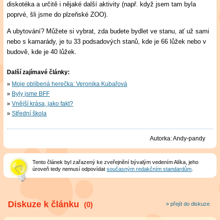
diskotéka a určitě i nějaké další aktivity (např. když jsem tam byla
poprvé, šli jsme do plzeňské ZOO).
A ubytování? Můžete si vybrat, zda budete bydlet ve stanu, ať už sami
nebo s kamarády, je tu 33 podsadových stanů, kde je 66 lůžek nebo v
budově, kde je 40 lůžek.
Další zajímavé články:
Moje oblíbená herečka: Veronika Kubařová
Byly jsme BFF
Vnější krása, jako fakt?
Střední škola
Autorka:
Andy-pandy
Tento článek byl zařazený ke zveřejnění bývalým vedením Alíka, jeho
úroveň tedy nemusí odpovídat
současným redakčním standardům
.
Diskuze k článku
(0)
» přejít do diskuze