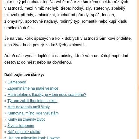
také celý jeho charakter. Na výběr máte ze širokého spektra různých
vlastností, mezi nimiž nechybí třeba: hodný, zlý, statečný, zbabělý,
milovník přírody, ambiciózní, kuchař od přírody, spáč, lenoch,
zlomyslný, sportovně nadaný, rodinný typ, romantik nebo kupříkladu
umělecká duše.
Je na vás, kolik špatných a kolik dobrých vlastností Simíkovi přidělíte,
jeho život bude pestrý za každých okolností.
Autoři dále vydali doplňující datadisky, které vám umožňují například
cestovat do měst nebo na dovolenou.
Další zajímavé články:
Gamebook
Zapomínáme na malé vesnice
Mám telefon s tlačítky, je v tom něco špatného?
Týrané zabíjí lhostejnost okolí
Miss dokonalá naší školy
Knihovna, místo, kde vyrůstám
Knihy mi změnily život
Život s trápením
Náš pejsek z útulku
Hra pro milovníky koní: Howrse