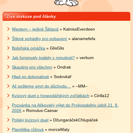
Živé diskuze pod články
Western – jedině Šikland
» KatnissEverdeen
Šílené pohádky pro pobavení
» alanamefefa
Boloňská omáčka
» GlisGlis
Jak fungovaly toalety v minulosti?
» verbum
Skauting pro všechny
» Ondrak
Hlad po dokonalosti
» Sodovkář
Až pošleme smrt do důchodu…
« –MM–
Kvízový duel o hospodářských zvířátkách
» Cirilla12
Pozvánka na Alíkovský výlet do Prokopského údolí 21. 8.
2026
» Romulus-Caesar
Polský kvízový duel
» DžungaráčekChlupáček
Plamliška růžová
» morceMaty