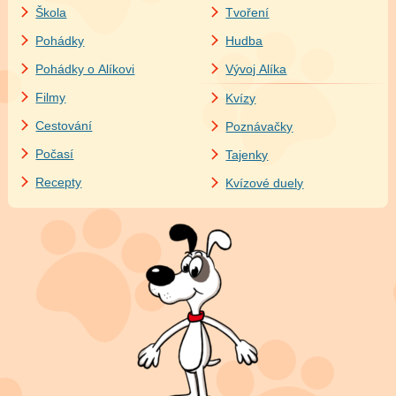
Škola
Tvoření
Pohádky
Hudba
Pohádky o Alíkovi
Vývoj Alíka
Filmy
Kvízy
Cestování
Poznávačky
Počasí
Tajenky
Recepty
Kvízové duely