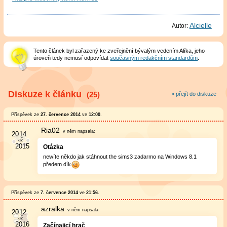
Alcielle
Autor:
Tento článek byl zařazený ke zveřejnění bývalým vedením Alíka, jeho
úroveň tedy nemusí odpovídat
současným redakčním standardům
.
Diskuze k článku
(25)
» přejít do diskuze
Příspěvek ze
27. července 2014
ve
12:00
.
Ria02
v něm
napsala:
Otázka
newíte někdo jak stáhnout the sims3 zadarmo na Windows 8.1
předem dík
Příspěvek ze
7. července 2014
ve
21:56
.
azralka
v něm
napsala:
Začínajicí hrač