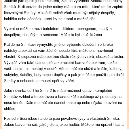
Jakmile jste spokojeni s městem, začíná vytváření Simíka nebo rodiny
Simíků. K dispozici do jedné rodiny máte osm míst, které smíte zaplnit
libovolnými Simíky. V každé rodině však musí být nějaký dospělý,
babička nebo dědeček, který by se staral o možné děti.
Vybrat si můžete mezi batoletem, dítětem, teenagerem, mladým
dospělým, dospělým a seniorem. Může to být muž či žena.
Každému Simíkovi vymyslíte jméno, vyberete oblečení ze široké
nabídky a pokud se vám žádné nebude líbit, můžete si navrhnout
vlastní. K dispozici máte pestrou škálu různých vzorů, obrazců a textur.
Vývojáři vám také dali do pléna kompletní barevné spektrum, takže
vaší fantazii nic nestojí v cestě. Vše si můžete uložit a košile, kalhoty,
sukýnky, šatičky, boty nebo i doplňky a pak je můžete použít i pro další
Simíky a nebudete je muset opět vytvářet.
Jako novinka od The Sims 2 tu máte možnost upravit kompletně
Simíkův vzhled a to postavou a barvou kůže počínaje až po detaily na
nosu konče. Dále mu můžete nanést make-up nebo nějaká tetování na
obličej.
Poslední třešničkou na dortu jsou povahové rysy a vlastnosti Simíka.
Jakou barvu má rád, jaké jídlo a jakou hudbu. Můžete mu upravit hlas a