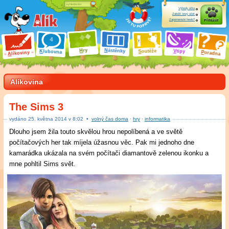
Výhody účtu
Založit nový účet
Zapomenuté heslo?
Přihlásit
ry
N
ástěnky
H
outěže
V
tipy
K
lubovna
S
P
líkoviny
oradna
A
Alíkovina
The Sims 3
vydáno
25
.
května 2014 v
8:02
•
volný čas doma
·
hry
·
informatika
Dlouho jsem žila touto skvělou hrou nepolíbená a ve světě
počítačových her tak míjela úžasnou věc. Pak mi jednoho dne
kamarádka ukázala na svém počítači diamantově zelenou ikonku a
mne pohltil Sims svět.