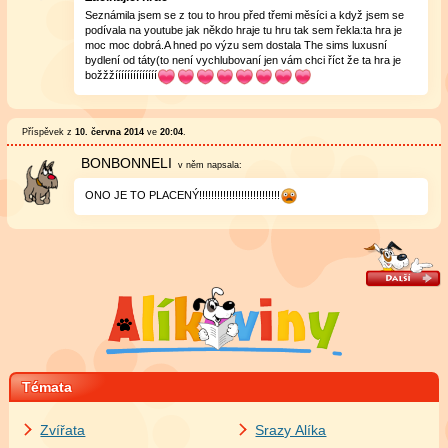
Seznámila jsem se z tou to hrou před třemi měsíci a když jsem se
podívala na youtube jak někdo hraje tu hru tak sem řekla:ta hra je
moc moc dobrá.A hned po výzu sem dostala The sims luxusní
bydlení od táty(to není vychlubovaní jen vám chci říct že ta hra je
božžžíííííííííííííí
Příspěvek z
10. června 2014
ve
20:04
.
BONBONNELI
v něm
napsala:
ONO JE TO PLACENÝ!!!!!!!!!!!!!!!!!!!!!!!!!!!
Témata
Zvířata
Srazy Alíka