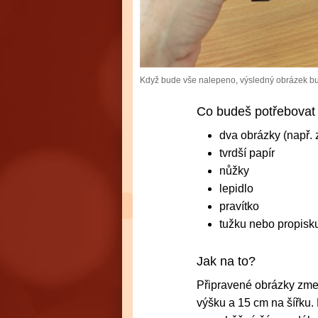
Když bude vše nalepeno, výsledný obrázek b
Co budeš potřebovat
dva obrázky (např. 
tvrdší papír
nůžky
lepidlo
pravítko
tužku nebo propisk
Jak na to?
Připravené obrázky zmen
výšku a 15 cm na šířku.