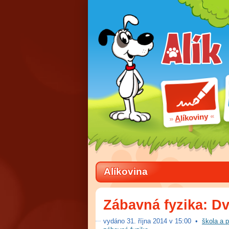
líkoviny
A
Alíkovina
Zábavná fyzika: D
vydáno
31
.
října 2014 v
15:00
•
škola a 