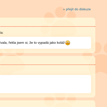
» přejít do diskuze
la:
vala, řekla jsem si, že to vypadá jako koláž