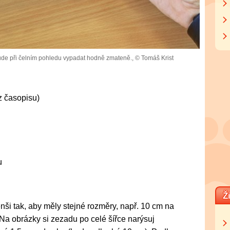
ude při čelním pohledu vypadat hodně zmateně.,
© Tomáš Krist
z časopisu)
u
Ž
ši tak, aby měly stejné rozměry, např. 10 cm na
 Na obrázky si zezadu po celé šířce narýsuj