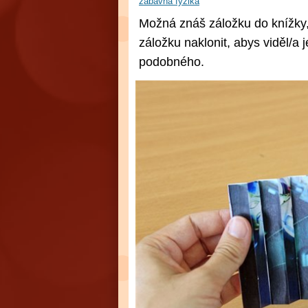
zábavná fyzika
Možná znáš záložku do knížky,
záložku naklonit, abys viděl/a
podobného.