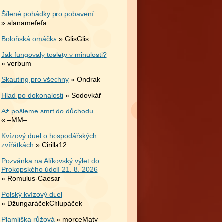
Šílené pohádky pro pobavení
» alanamefefa
Boloňská omáčka
» GlisGlis
Jak fungovaly toalety v minulosti?
» verbum
Skauting pro všechny
» Ondrak
Hlad po dokonalosti
» Sodovkář
Až pošleme smrt do důchodu…
« –MM–
Kvízový duel o hospodářských
zvířátkách
» Cirilla12
Pozvánka na Alíkovský výlet do
Prokopského údolí 21. 8. 2026
» Romulus-Caesar
Polský kvízový duel
» DžungaráčekChlupáček
Plamliška růžová
» morceMaty