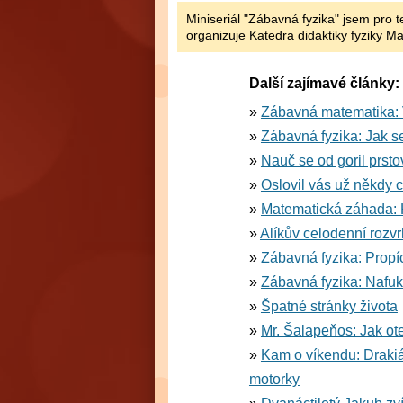
Miniseriál "Zábavná fyzika" jsem pro t
organizuje Katedra didaktiky fyziky Mat
Další zajímavé články:
Zábavná matematika: Vsa
Zábavná fyzika: Jak s
Nauč se od goril prst
Oslovil vás už někdy c
Matematická záhada: 
Alíkův celodenní rozv
Zábavná fyzika: Propí
Zábavná fyzika: Nafu
Špatné stránky života
Mr. Šalapeňos: Jak ot
Kam o víkendu: Drakiád
motorky