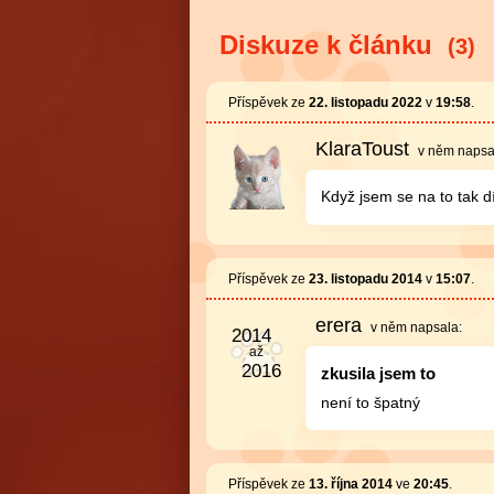
Diskuze k článku
(3)
Příspěvek ze
22. listopadu 2022
v
19:58
.
KlaraToust
v něm
napsa
Když jsem se na to tak dí
Příspěvek ze
23. listopadu 2014
v
15:07
.
erera
v něm
napsala:
zkusila jsem to
není to špatný
Příspěvek ze
13. října 2014
ve
20:45
.