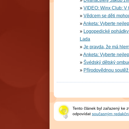
Dvanáctiletý Jakub zvít
VIDEO: Winx Club: V 
Vědcem se děti mohou 
Anketa: Vyberte nejlepší
Logopedické pohádky p
Lada
Je pravda, že má hle
Anketa: Vyberte nejlepší
Švédský dětský ombud
Přírodovědnou soutěž
Tento článek byl zařazený ke 
odpovídat
současným redakčn