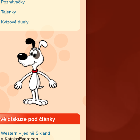
Poznávačky
Tajenky
Kvízové duely
ivé diskuze pod články
Western – jedině Šikland
» KatnissEverdeen