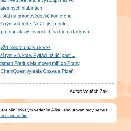
ězil ve street artu a vystoupí naživo
tajemných hlubinách
stát na přírodovědecké konferenci
 rým v 6. kole. Než-li jísti gorilu...
ro nácvik výslovnosti: Líná Lída a laskavá
mýžď modrou barvu krve?
 rým v 8. kole. Pytláci už líčí pasti...
sman Fredrik Malmberg míří do Prahy
 ChemQuest vyhrála Opava a Plzeň
Autor:
Vojtěch Žák
zveřejnění bývalým vedením Alíka, jeho úroveň tedy nemusí
ím standardům
.