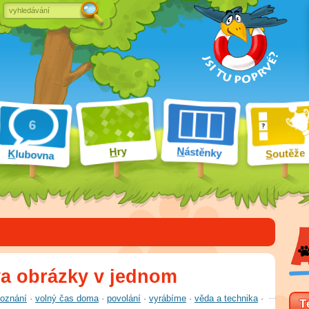
ry
N
ástěnky
H
outěže
K
lubovna
S
va obrázky v jednom
poznání
·
volný čas doma
·
povolání
·
vyrábíme
·
věda a technika
·
T