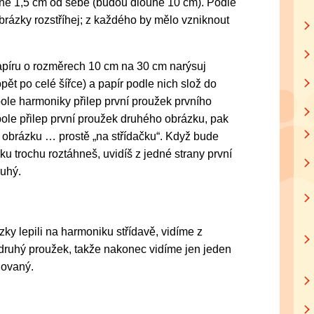
né 1,5 cm od sebe (budou dlouhé 10 cm). Podle
rázky rozstříhej; z každého by mělo vzniknout
papíru o rozměrech 10 cm na 30 cm narýsuj
ět po celé šířce) a papír podle nich slož do
ole harmoniky přilep první proužek prvního
pole přilep první proužek druhého obrázku, pak
 obrázku … prostě „na střídačku“. Když bude
u trochu roztáhneš, uvidíš z jedné strany první
ruhý.
ky lepili na harmoniku střídavě, vidíme z
 druhý proužek, takže nakonec vidíme jen jeden
hovaný.