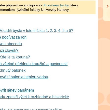
ebe připravil ve spolupráci s
Kroužkem fyziky
, který
ematicko-fyzikální fakulty Univerzity Karlovy.
dili byste v loterii čísla 1, 2, 3, 4, 5 a 6?
e podívat za roh
ovou abecedu
izí člověk?
Kde je ta koruna?
rh včetně přehledu kroužků a povinností
chnutý balonek
kování balonku teplou vodou
evřít láhev banánem
u zpestří výlet k rozhledně a historické