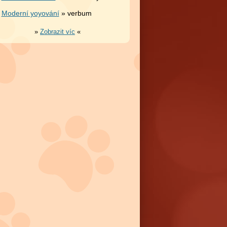
Moderní yoyování
» verbum
»
Zobrazit víc
«