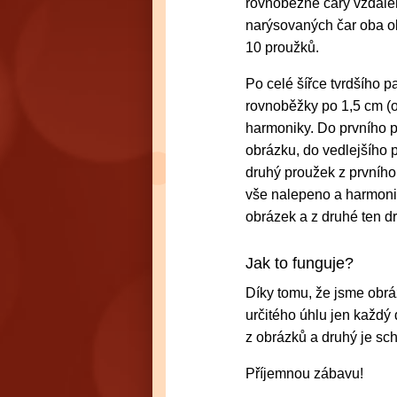
rovnoběžné čáry vzdále
narýsovaných čar oba ob
10 proužků.
Po celé šířce tvrdšího 
rovnoběžky po 1,5 cm (op
harmoniky. Do prvního p
obrázku, do vedlejšího 
druhý proužek z prvního
vše nalepeno a harmonik
obrázek a z druhé ten d
Jak to funguje?
Díky tomu, že jsme obráz
určitého úhlu jen každý
z obrázků a druhý je sc
Příjemnou zábavu!