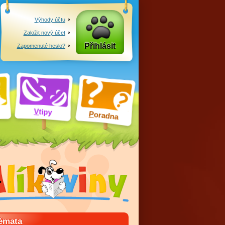
Výhody účtu
Založit nový účet
Přihlásit
Zapomenuté heslo?
V
tipy
P
oradna
émata