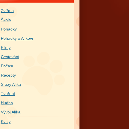
Zvířata
Škola
Pohádky
Pohádky o Alíkovi
Filmy
Cestování
Počasí
Recepty
Srazy Alíka
Tvoření
Hudba
Vývoj Alíka
Kvízy