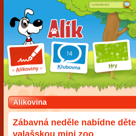
ry
H
K
lubovna
líkoviny
A
Alíkovina
Zábavná neděle nabídne děte
valašskou mini zoo