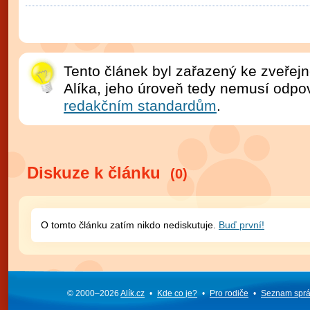
Tento článek byl zařazený ke zveře
Alíka, jeho úroveň tedy nemusí odpo
redakčním standardům
.
Diskuze k článku
(0)
O tomto článku zatím nikdo nediskutuje.
Buď první!
© 2000–2026
Alík.cz
•
Kde co je?
•
Pro rodiče
•
Seznam spr