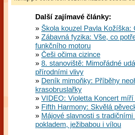
Další zajímavé články:
Škola kouzel Pavla Kožíška:
Zábavná fyzika: Vše, co potř
funkčního motoru
Češi očima cizince
8. stanoviště: Mimořádné udá
přírodními vlivy
Deník mimoňky: Příběhy neo
krasobruslařky
VIDEO: Violetta Koncert míří
Fifth Harmony: Skvělá pěveck
Májové slavnosti s tradičními
pokladem, ježibabou i vílou