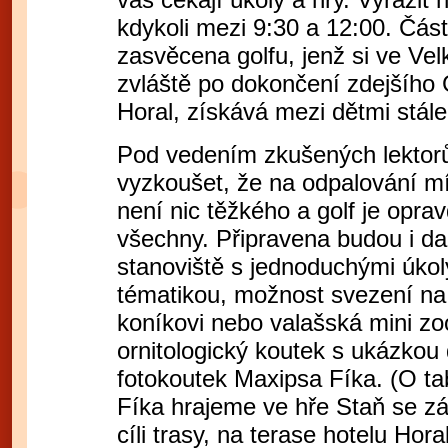
kdykoli mezi 9:30 a 12:00. Čás
zasvěcena golfu, jenž si ve Vel
zvláště po dokončení zdejšího 
Horal, získává mezi dětmi stále 
Pod vedením zkušených lektor
vyzkoušet, že na odpalování mí
není nic těžkého a golf je opra
všechny. Připravena budou i da
stanoviště s jednoduchými úkol
tématikou, možnost svezení na
koníkovi nebo valašská mini zoo
ornitologický koutek s ukázkou
fotokoutek Maxipsa Fíka. (O ta
Fíka hrajeme ve hře Staň se z
cíli trasy, na terase hotelu Hora