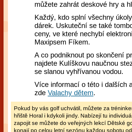
můžete zahrát deskové hry a h
Každý, kdo splní všechny úkol
dárek. Uskuteční se také tomb
ceny, ve které nechybí elektr
Maxipsem Fíkem.
A co podniknout po skončení p
najdete Kulíškovu naučnou ste
se slanou vyhřívanou vodou.
Více informací o této i dalších
zde
Valachy dětem
.
Pokud by vás golf uchvátil, můžete za tréninke
hřiště Horal i kdykoli jindy. Nabízejí tu individu
zapojit se můžete do veřejných lekcí Dětské g
konají po celou letní sezónu každou sobotu od