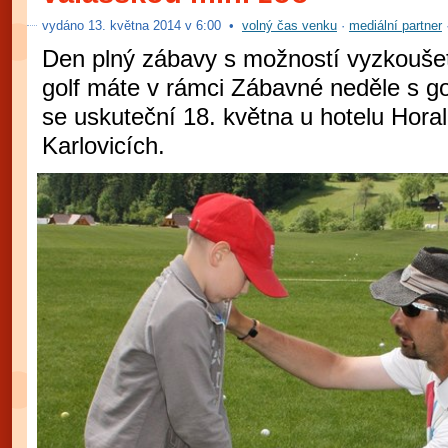
vydáno
13
.
května 2014 v
6:00
•
volný čas venku
·
mediální partner
Den plný zábavy s možností vyzkoušet 
golf máte v rámci Zábavné neděle s gol
se uskuteční 18. května u hotelu Hora
Karlovicích.