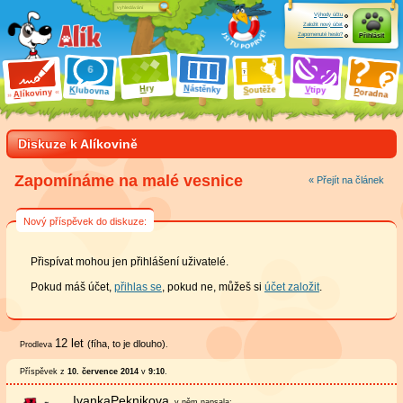
Výhody účtu
Založit nový účet
Zapomenuté heslo?
Přihlásit
ry
N
ástěnky
H
outěže
V
tipy
K
lubovna
S
P
líkoviny
oradna
A
Diskuze k Alíkovině
Zapomínáme na malé vesnice
« Přejít na článek
Nový příspěvek do diskuze:
Přispívat mohou jen přihlášení uživatelé.
Pokud máš účet,
přihlas se
, pokud ne, můžeš si
účet založit
.
12 let
(fíha, to je dlouho)
Prodleva
.
Příspěvek z
10. července 2014
v
9:10
.
IvankaPeknikova
v něm
napsala: