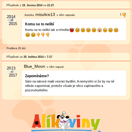
Příspěvek z
19. června 2014
ve
21:27
.
misulice13
v něm
napsala:
Komu se to nelíbí
Komu se to nelíbí tak si trhněte
Prodleva 26 dní.
Příspěvek ze
25. května 2014
v
7:17
.
Blue_Moon
v něm
napsal:
Zapomínáme?
Sám na takové malé vesnici bydlím. A nemyslím si že by na ně
někdo zapomínal, protože všude je něco zajímavého a
pozoruhodného.