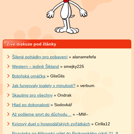
Živé diskuze pod články
Šílené pohádky pro pobavení
» alanamefefa
Western – jedině Šikland
» smejky225
Boloňská omáčka
» GlisGlis
Jak fungovaly toalety v minulosti?
» verbum
Skauting pro všechny
» Ondrak
Hlad po dokonalosti
» Sodovkář
Až pošleme smrt do důchodu…
« –MM–
Kvízový duel o hospodářských zvířátkách
» Cirilla12
Pozvánka na Alíkovský výlet do Prokopského údolí 21. 8.