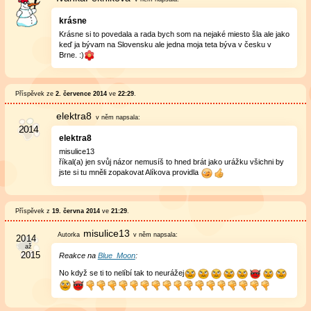
krásne
Krásne si to povedala a rada bych som na nejaké miesto šla ale jako
keď ja bývam na Slovensku ale jedna moja teta býva v česku v
Brne. :)
Příspěvek ze
2. července 2014
ve
22:29
.
elektra8
v něm
napsala:
elektra8
misulice13
říkal(a) jen svůj názor nemusíš to hned brát jako urážku všichni by
jste si tu mněli zopakovat Alíkova providla
Příspěvek z
19. června 2014
ve
21:29
.
misulice13
v něm
napsala:
Reakce na
Blue_Moon
:
No když se ti to nelíbí tak to neurážej