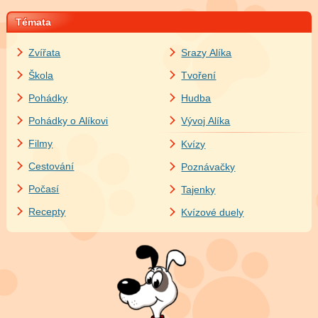
Témata
Zvířata
Srazy Alíka
Škola
Tvoření
Pohádky
Hudba
Pohádky o Alíkovi
Vývoj Alíka
Filmy
Kvízy
Cestování
Poznávačky
Počasí
Tajenky
Recepty
Kvízové duely