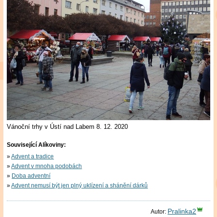
Vánoční trhy v Ústí nad Labem 8. 12. 2020
Související Alíkoviny:
Advent a tradice
Advent v mnoha podobách
Doba adventní
Advent nemusí být jen plný uklízení a shánění dárků
Pralinka2
Autor: