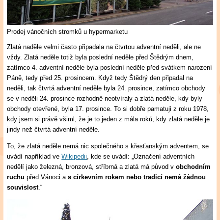
Prodej vánočních stromků u hypermarketu
Zlatá naděle velmi často připadala na čtvrtou adventní neděli, ale ne
vždy. Zlatá neděle totiž byla poslední neděle před Štědrým dnem,
zatímco 4. adventní neděle byla poslední neděle před svátkem narození
Páně, tedy před 25. prosincem. Když tedy Štědrý den připadal na
neděli, tak čtvrtá adventní neděle byla 24. prosince, zatímco obchody
se v neděli 24. prosince rozhodně neotvíraly a zlatá neděle, kdy byly
obchody otevřené, byla 17. prosince. To si dobře pamatuji z roku 1978,
kdy jsem si právě všiml, že je to jeden z mála roků, kdy zlatá neděle je
jindy než čtvrtá adventní neděle.
To, že zlatá neděle nemá nic společného s křesťanským adventem, se
uvádí například ve
Wikipedii
, kde se uvádí: „Označení adventních
nedělí jako železná, bronzová, stříbrná a zlatá má původ v
obchodním
ruchu
před Vánoci a
s církevním rokem nebo tradicí nemá žádnou
souvislost
.“