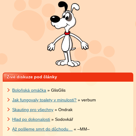
Živé diskuze pod články
Boloňská omáčka
» GlisGlis
Jak fungovaly toalety v minulosti?
» verbum
Skauting pro všechny
» Ondrak
Hlad po dokonalosti
» Sodovkář
Až pošleme smrt do důchodu…
« –MM–