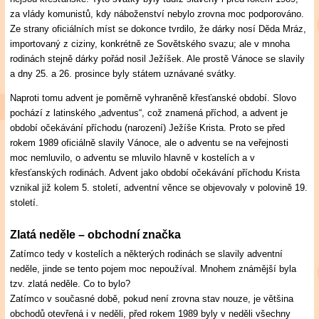
za vlády komunistů, kdy náboženství nebylo zrovna moc podporováno.
Ze strany oficiálních míst se dokonce tvrdilo, že dárky nosí Děda Mráz,
importovaný z ciziny, konkrétně ze Sovětského svazu; ale v mnoha
rodinách stejně dárky pořád nosil Ježíšek. Ale prostě Vánoce se slavily
a dny 25. a 26. prosince byly státem uznávané svátky.
Naproti tomu advent je poměrně vyhraněně křesťanské období. Slovo
pochází z latinského „adventus“, což znamená příchod, a advent je
období očekávání příchodu (narození) Ježíše Krista. Proto se před
rokem 1989 oficiálně slavily Vánoce, ale o adventu se na veřejnosti
moc nemluvilo, o adventu se mluvilo hlavně v kostelích a v
křesťanských rodinách. Advent jako období očekávání příchodu Krista
vznikal již kolem 5. století, adventní věnce se objevovaly v polovině 19.
století.
Zlatá neděle – obchodní značka
Zatímco tedy v kostelích a některých rodinách se slavily adventní
neděle, jinde se tento pojem moc nepoužíval. Mnohem známější byla
tzv. zlatá neděle. Co to bylo?
Zatímco v současné době, pokud není zrovna stav nouze, je většina
obchodů otevřená i v neděli, před rokem 1989 byly v neděli všechny