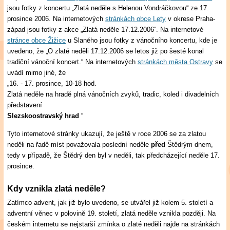
jsou fotky z koncertu „Zlatá neděle s Helenou Vondráčkovou“ ze 17.
prosince 2006. Na internetových
stránkách obce Lety
v okrese Praha-
západ jsou fotky z akce „Zlatá neděle 17.12.2006“. Na internetové
stránce obce Žižice
u Slaného jsou fotky z vánočního koncertu, kde je
uvedeno, že „O zlaté neděli 17.12.2006 se letos již po šesté konal
tradiční vánoční koncert.“ Na internetových
stránkách města Ostravy
se
uvádí mimo jiné, že
„16. - 17. prosince, 10-18 hod.
Zlatá neděle na hradě plná vánočních zvyků, tradic, koled i divadelních
představení
Slezskoostravský hrad
“
Tyto internetové stránky ukazují, že ještě v roce 2006 se za zlatou
neděli na řadě míst považovala poslední neděle
před
Štědrým dnem,
tedy v případě, že Štědrý den byl v neděli, tak předcházející neděle 17.
prosince.
Kdy vznikla zlatá neděle?
Zatímco advent, jak již bylo uvedeno, se utvářel již kolem 5. století a
adventní věnec v polovině 19. století, zlatá neděle vznikla později. Na
českém internetu se nejstarší zmínka o zlaté neděli najde na stránkách