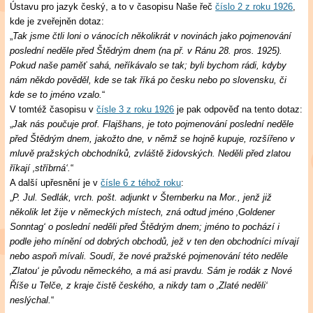
Ústavu pro jazyk český, a to v časopisu Naše řeč
číslo 2 z roku 1926
,
kde je zveřejněn dotaz:
„
Tak jsme čtli loni o vánocích několikrát v novinách jako pojmenování
poslední neděle před Štědrým dnem (na př. v Ránu 28. pros. 1925).
Pokud naše paměť sahá, neříkávalo se tak; byli bychom rádi, kdyby
nám někdo pověděl, kde se tak říká po česku nebo po slovensku, či
kde se to jméno vzalo.
“
V tomtéž časopisu v
čísle 3 z roku 1926
je pak odpověď na tento dotaz:
„
Jak nás poučuje prof. Flajšhans, je toto pojmenování poslední neděle
před Štědrým dnem, jakožto dne, v němž se hojně kupuje, rozšířeno v
mluvě pražských obchodníků, zvláště židovských. Neděli před zlatou
říkají ‚stříbrná‘.
“
A další upřesnění je v
čísle 6 z téhož roku
:
„
P. Jul. Sedlák, vrch. pošt. adjunkt v Šternberku na Mor., jenž již
několik let žije v německých místech, zná odtud jméno ‚Goldener
Sonntag‘ o poslední neděli před Štědrým dnem; jméno to pochází i
podle jeho mínění od dobrých obchodů, jež v ten den obchodníci mívají
nebo aspoň mívali. Soudí, že nové pražské pojmenování této neděle
‚Zlatou‘ je původu německého, a má asi pravdu. Sám je rodák z Nové
Říše u Telče, z kraje čistě českého, a nikdy tam o ‚Zlaté neděli‘
neslýchal.
“