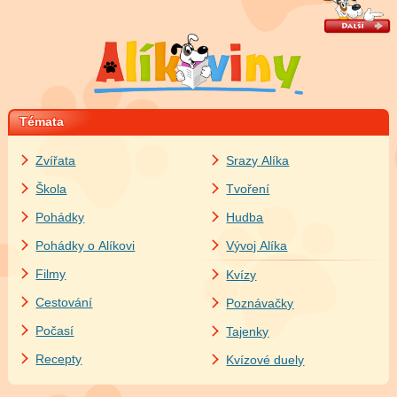
Témata
Zvířata
Srazy Alíka
Škola
Tvoření
Pohádky
Hudba
Pohádky o Alíkovi
Vývoj Alíka
Filmy
Kvízy
Cestování
Poznávačky
Počasí
Tajenky
Recepty
Kvízové duely