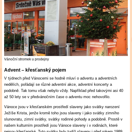
Vánoční stromek u prodejny
Advent – křesťanský pojem
V týdnech před Vánocemi se hodně mluví o adventu a adventních
nedělích, pořádají se různé adventní akce, adventní koncerty a
podobně. Tak tomu však nebylo vždy. Například před takovými asi 40
až 50 lety se v předvánočním čase o adventu moc nehovořilo.
Vánoce jsou v křesťanském prostředí slaveny jako svátky narození
Ježíše Krista, jenže kromě toho jsou slaveny i jako svátky zimního
slunovratu, zimní svátky, svátky rodinné pohody a podobně. Prostě v
našem kulturním prostředí jsou Vánoce slaveny i v rodinách, které
nejsou křesťanské. Tyto svátky byly tudíž slaveny i před rokem 1989,