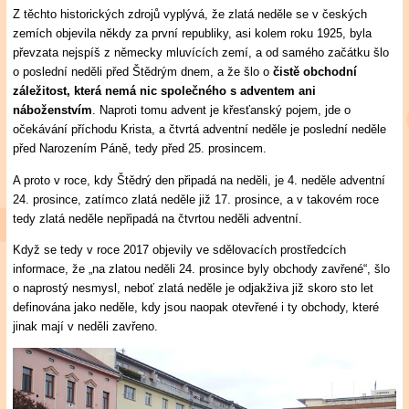
Z těchto historických zdrojů vyplývá, že zlatá neděle se v českých
zemích objevila někdy za první republiky, asi kolem roku 1925, byla
převzata nejspíš z německy mluvících zemí, a od samého začátku šlo
o poslední neděli před Štědrým dnem, a že šlo o
čistě obchodní
záležitost, která nemá nic společného s adventem ani
náboženstvím
. Naproti tomu advent je křesťanský pojem, jde o
očekávání příchodu Krista, a čtvrtá adventní neděle je poslední neděle
před Narozením Páně, tedy před 25. prosincem.
A proto v roce, kdy Štědrý den připadá na neděli, je 4. neděle adventní
24. prosince, zatímco zlatá neděle již 17. prosince, a v takovém roce
tedy zlatá neděle nepřipadá na čtvrtou neděli adventní.
Když se tedy v roce 2017 objevily ve sdělovacích prostředcích
informace, že „na zlatou neděli 24. prosince byly obchody zavřené“, šlo
o naprostý nesmysl, neboť zlatá neděle je odjakživa již skoro sto let
definována jako neděle, kdy jsou naopak otevřené i ty obchody, které
jinak mají v neděli zavřeno.