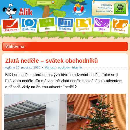
Výhody účtu
Založit nový účet
Zapomenuté heslo?
Přihlásit
ry
N
ástěnky
H
outěže
V
tipy
K
lubovna
S
P
líkoviny
oradna
A
Alíkovina
Zlatá neděle – svátek obchodníků
vydáno
15
.
prosince 2020
•
Vánoce
·
obchody
·
historie
Blíží se neděle, která se nazývá čtvrtou adventní nedělí. Také se jí
říká zlatá neděle. Co má vlastně zlatá neděle společného s adventem
a připadá vždy na čtvrtou adventní neděli?