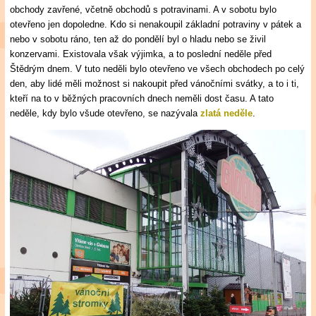
obchody zavřené, včetně obchodů s potravinami. A v sobotu bylo
otevřeno jen dopoledne. Kdo si nenakoupil základní potraviny v pátek a
nebo v sobotu ráno, ten až do pondělí byl o hladu nebo se živil
konzervami. Existovala však výjimka, a to poslední neděle před
Štědrým dnem. V tuto neděli bylo otevřeno ve všech obchodech po celý
den, aby lidé měli možnost si nakoupit před vánočními svátky, a to i ti,
kteří na to v běžných pracovních dnech neměli dost času. A tato
neděle, kdy bylo všude otevřeno, se nazývala
zlatá neděle
.