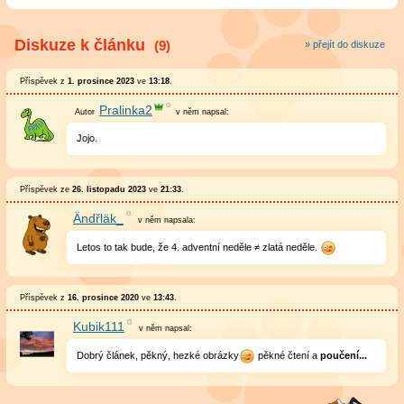
Diskuze k článku
(9)
» přejít do diskuze
Příspěvek z
1. prosince 2023
ve
13:18
.
Pralinka2
v něm
napsal:
Jojo.
Příspěvek ze
26. listopadu 2023
ve
21:33
.
Ändřläk_
v něm
napsala:
Letos to tak bude, že 4. adventní neděle ≠ zlatá neděle.
Příspěvek z
16. prosince 2020
ve
13:43
.
Kubik111
v něm
napsal:
Dobrý článek, pěkný, hezké obrázky
pěkné čtení a
poučení...