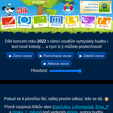
Výhody účtu
Založit nový účet
Zapomenuté heslo?
Přihlásit
ry
N
ástěnky
H
outěže
V
tipy
K
lubovna
S
P
líkoviny
oradna
A
Děti koncem roku
2022
v rámci soutěže vymyslely hudbu i
text nové koledy… a nyní si ji můžete poslechnout!
▶
Zimní verze
▶
Pomíchaná verze
▶
Jídelní verze
▶
Alíková verze
Hlasitost:
Pokud se ti písnička líbí,
sdílej prosím odkaz
, kde se dá.
Písně nazpíval Alíkův sbor (
Jančulka
,
Lollymaniak
,
Ema_P
a
Holka_z_města
) pod vedením
Alpiny
, autora hudby.