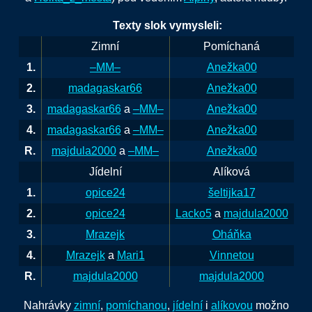
Texty slok vymysleli:
Zimní
Pomíchaná
1.
–MM–
Anežka00
2.
madagaskar66
Anežka00
3.
madagaskar66
a
–MM–
Anežka00
4.
madagaskar66
a
–MM–
Anežka00
R.
majdula2000
a
–MM–
Anežka00
Jídelní
Alíková
1.
opice24
šeltijka17
2.
opice24
Lacko5
a
majdula2000
3.
Mrazejk
Oháňka
4.
Mrazejk
a
Mari1
Vinnetou
R.
majdula2000
majdula2000
Nahrávky
zimní
,
pomíchanou
,
jídelní
i
alíkovou
možno