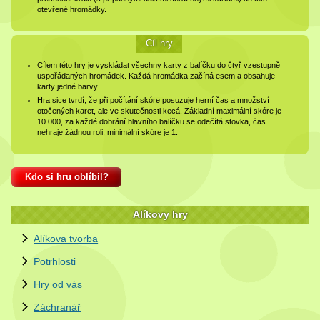
otevřené hromádky.
Cíl hry
Cílem této hry je vyskládat všechny karty z balíčku do čtyř vzestupně
uspořádaných hromádek. Každá hromádka začíná esem a obsahuje
karty jedné barvy.
Hra sice tvrdí, že při počítání skóre posuzuje herní čas a množství
otočených karet, ale ve skutečnosti kecá. Základní maximální skóre je
10 000, za každé dobrání hlavního balíčku se odečítá stovka, čas
nehraje žádnou roli, minimální skóre je 1.
Kdo si hru oblíbil?
Alíkovy hry
Alíkova tvorba
Potrhlosti
Hry od vás
Záchranář