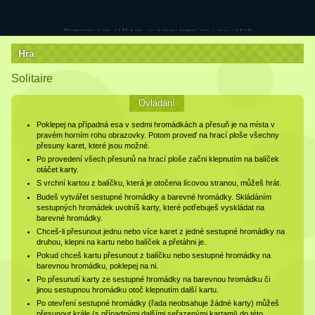
Hra
Solitaire
Ovládání
Poklepej na případná esa v sedmi hromádkách a přesuň je na místa v
pravém horním rohu obrazovky. Potom proveď na hrací ploše všechny
přesuny karet, které jsou možné.
Po provedení všech přesunů na hrací ploše začni klepnutím na balíček
otáčet karty.
S vrchní kartou z balíčku, která je otočena lícovou stranou, můžeš hrát.
Budeš vytvářet sestupné hromádky a barevné hromádky. Skládáním
sestupných hromádek uvolníš karty, které potřebuješ vyskládat na
barevné hromádky.
Chceš-li přesunout jednu nebo více karet z jedné sestupné hromádky na
druhou, klepni na kartu nebo balíček a přetáhni je.
Pokud chceš kartu přesunout z balíčku nebo sestupné hromádky na
barevnou hromádku, poklepej na ni.
Po přesunutí karty ze sestupné hromádky na barevnou hromádku či
jinou sestupnou hromádku otoč klepnutím další kartu.
Po otevření sestupné hromádky (řada neobsahuje žádné karty) můžeš
přesunout krále (s případnými dalšími seřazenými kartami) do této