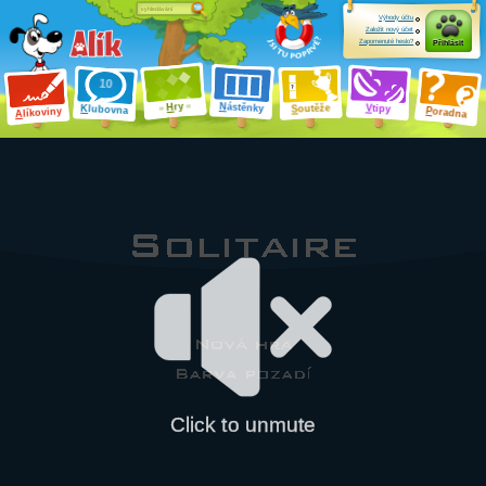
Výhody účtu
Založit nový účet
Zapomenuté heslo?
Přihlásit
ry
N
ástěnky
H
outěže
V
tipy
K
lubovna
S
P
líkoviny
oradna
A