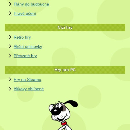
Plány do budoucna
Hravé učení
Cizí hry
Retro hry
Akční onlinovky
Převzaté hry
Hry pro PC
Hry na Steamu
Alíkovy oblíbené