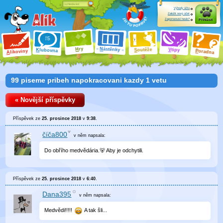
Výhody účtu
Založit nový účet
Zapomenuté heslo?
Přihlásit
ry
N
ástěnky
H
outěže
V
tipy
K
lubovna
S
P
líkoviny
oradna
A
99 piseme pribeh napokracovani kazdy 1 vetu
« Novější příspěvky
Příspěvek ze
25. prosince 2018
v
9:38
.
číča800
v něm
napsala:
Do obřího medvědária.🐻 Aby je odchytili.
Příspěvek ze
25. prosince 2018
v
6:40
.
Dana395
v něm
napsala:
Medvědi!!!!!
A tak šli...