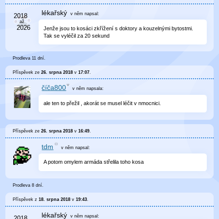
lékařský
v něm
napsal:
Jenže jsou to kosáci zkřížení s doktory a kouzelnými bytostmi.
Tak se vyléčil za 20 sekund
Prodleva 11 dní.
Příspěvek ze
26. srpna 2018
v
17:07
.
číča800
v něm
napsala:
ale ten to přežil , akorát se musel léčit v nmocnici.
Příspěvek ze
26. srpna 2018
v
16:49
.
tdm
v něm
napsal:
A potom omylem armáda střelila toho kosa
Prodleva 8 dní.
Příspěvek z
18. srpna 2018
v
19:43
.
lékařský
v něm
napsal: