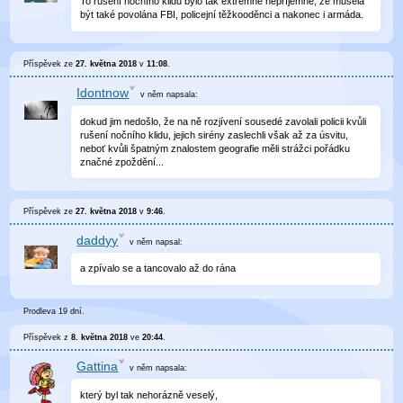
To rušení nočního klidu bylo tak extrémně nepříjemné, že musela
být také povolána FBI, policejní těžkooděnci a nakonec i armáda.
Příspěvek ze
27. května 2018
v
11:08
.
Idontnow
v něm
napsala:
dokud jim nedošlo, že na ně rozjívení sousedé zavolali policii kvůli
rušení nočního klidu, jejich sirény zaslechli však až za úsvitu,
neboť kvůli špatným znalostem geografie měli strážci pořádku
značné zpoždění...
Příspěvek ze
27. května 2018
v
9:46
.
daddyy
v něm
napsal:
a zpívalo se a tancovalo až do rána
Prodleva 19 dní.
Příspěvek z
8. května 2018
ve
20:44
.
Gattina
v něm
napsala:
který byl tak nehorázně veselý,