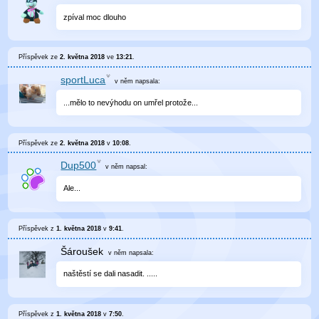
zpíval moc dlouho
Příspěvek ze
2. května 2018
ve
13:21
.
sportLuca
v něm
napsala:
...mělo to nevýhodu on umřel protože...
Příspěvek ze
2. května 2018
v
10:08
.
Dup500
v něm
napsal:
Ale...
Příspěvek z
1. května 2018
v
9:41
.
Šároušek
v něm
napsala:
naštěstí se dali nasadit. .....
Příspěvek z
1. května 2018
v
7:50
.