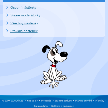
Osobní nástěnky
Stejné moderátorky
Všechny nástěnky
Pravidla nástěnek
© 2000–2026
Alík.cz
•
Kde co je?
•
Pro rodiče
•
Seznam správců
•
Pravidla chování
•
Písničky
•
Katalog dárků
•
Reklama a
spolupráce