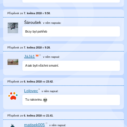
Příspěvek ze
7. května 2018
v
9:50
.
Šároušek
v něm
napsala:
Brzy byl pohřeb
Příspěvek ze
7. května 2018
v
9:26
.
JáJá1
v něm
napsal:
A tak byli všichni smutní.
Příspěvek ze
6. května 2018
ve
23:42
.
Lolovec
v něm
napsal:
Tu rakovinu.
Příspěvek ze
6. května 2018
ve
21:41
.
matisek005
v něm
napsal: