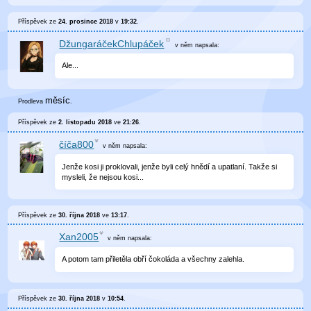
Příspěvek ze
24. prosince 2018
v
19:32
.
DžungaráčekChlupáček
v něm
napsala:
Ale...
měsíc
Prodleva
.
Příspěvek ze
2. listopadu 2018
ve
21:26
.
číča800
v něm
napsala:
Jenže kosi ji proklovali, jenže byli celý hnědí a upatlaní. Takže si
mysleli, že nejsou kosi...
Příspěvek ze
30. října 2018
ve
13:17
.
Xan2005
v něm
napsala:
A potom tam přiletěla obří čokoláda a všechny zalehla.
Příspěvek ze
30. října 2018
v
10:54
.