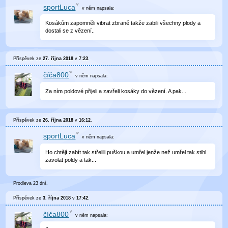
sportLuca
v něm
napsala:
Kosákům zapomněli vibrat zbraně takže zabili všechny plody a
dostali se z vězení..
Příspěvek ze
27. října 2018
v
7:23
.
číča800
v něm
napsala:
Za ním poldové přijeli a zavřeli kosáky do vězení. A pak...
Příspěvek ze
26. října 2018
v
16:12
.
sportLuca
v něm
napsala:
Ho chtějí zabít tak střelili puškou a umřel jenže než umřel tak stihl
zavolat poldy a tak...
Prodleva 23 dní.
Příspěvek ze
3. října 2018
v
17:42
.
číča800
v něm
napsala: