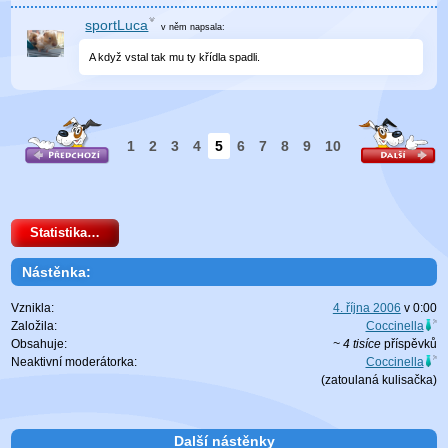
sportLuca
v něm
napsala:
A když vstal tak mu ty křídla spadli.
1
2
3
4
5
6
7
8
9
10
Statistika…
Nástěnka:
Vznikla:
4. října 2006
v
0:00
Založila:
Coccinella
Obsahuje:
~ 4 tisíce
příspěvků
Neaktivní moderátorka:
Coccinella
(zatoulaná
kulisačka
)
Další nástěnky