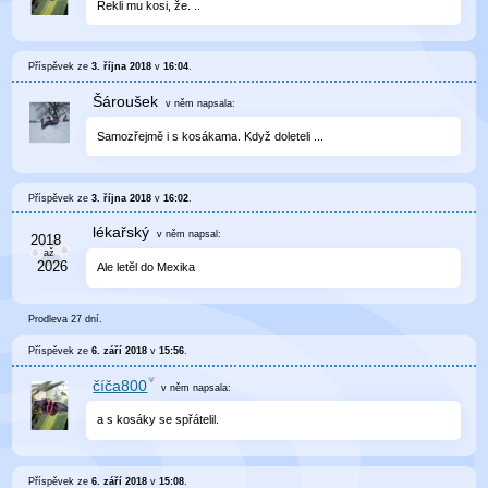
Řekli mu kosi, že. ..
Příspěvek ze
3. října 2018
v
16:04
.
Šároušek
v něm
napsala:
Samozřejmě i s kosákama. Když doleteli ...
Příspěvek ze
3. října 2018
v
16:02
.
lékařský
v něm
napsal:
Ale letěl do Mexika
Prodleva 27 dní.
Příspěvek ze
6. září 2018
v
15:56
.
číča800
v něm
napsala:
a s kosáky se spřátelil.
Příspěvek ze
6. září 2018
v
15:08
.