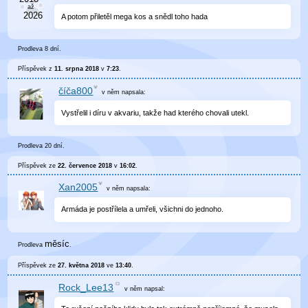
A potom přiletěl mega kos a snědl toho hada
Prodleva 8 dní.
Příspěvek z
11. srpna 2018
v
7:23
.
číča800
v něm
napsala:
Vystřelil i díru v akvariu, takže had kterého chovali utekl.
Prodleva 20 dní.
Příspěvek ze
22. července 2018
v
16:02
.
Xan2005
v něm
napsala:
Armáda je postřílela a umřeli, všichni do jednoho.
měsíc
Prodleva
.
Příspěvek ze
27. května 2018
ve
13:40
.
Rock_Lee13
v něm
napsal: