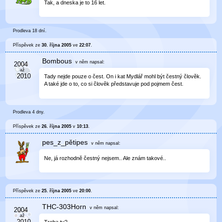
Tak, a dneska je to 16 let.
Prodleva 18 dní.
Příspěvek ze
30. října 2005
ve
22:07
.
Bombous
v něm
napsal:
Tady nejde pouze o čest. On i kat Mydlář mohl být čestný člověk.
A také jde o to, co si člověk představuje pod pojmem čest.
Prodleva 4 dny.
Příspěvek ze
26. října 2005
v
10:13
.
pes_z_pětipes
v něm
napsal:
Ne, já rozhodně čestný nejsem.. Ale znám takové..
Příspěvek ze
25. října 2005
ve
20:00
.
THC-303Horn
v něm
napsal: