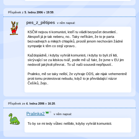
Příspěvek z
5. ledna 2006
v
19:59
.
pes_z_pětipes
v něm
napsal:
KSČM nejsou ti komunisti, kteří tu vládli bezpočet desetiletí..
Alespoň já je tak neberu, no.. Taky neříkám, že to je parta
bezvadnejch a milejch chlapíků, prostě jenom nechovám žádné
sympatije k těm co stojí vpravo..
Každopádně, i kdyby vyhráli komunisti, i kdyby to byli zlí lidi,
skrývající se za lidskou tvář, podle mě už fakt, že jsme v EU jim
nedovolí jakýkoli převrat.. To už naši sousedi nepřipustí..
Pralinko, mě se taky nelíbí, že vyhraje ODS, ale nijak vehementně
proti tomu protestovat nebudu, když to je převládající názor
Češíků, žejo..
Příspěvek ze
4. ledna 2006
v
16:20
.
Pralinka2
v něm
napsal:
To by se mi tedy vůbec nelíbilo, kdyby vyhráli komunisti.