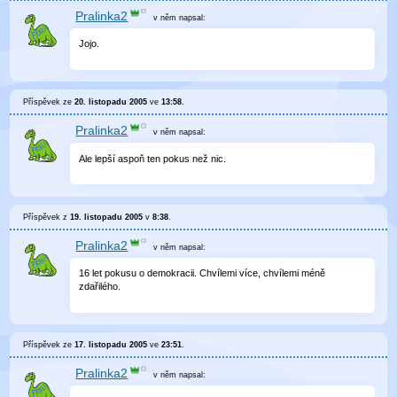
Pralinka2
v něm
napsal:
Jojo.
Příspěvek ze
20. listopadu 2005
ve
13:58
.
Pralinka2
v něm
napsal:
Ale lepší aspoň ten pokus než nic.
Příspěvek z
19. listopadu 2005
v
8:38
.
Pralinka2
v něm
napsal:
16 let pokusu o demokracii. Chvílemi více, chvílemi méně
zdařilého.
Příspěvek ze
17. listopadu 2005
ve
23:51
.
Pralinka2
v něm
napsal: