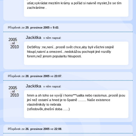
utíat,vykrádat mezitím krámy a pořád si naivně myslet,že se tím
zachráníme .
Příspěvek ze
29. prosince 2005
v
9:43
.
Jackitka
v něm
napsal:
DeStRoy :ne,není...prostě svět chce,aby byli všichni stejně
hloupí,naivní a omezení...nedokážou pochopit jiné rozdíly
forem,než jenom popularitu hlouposti.
Příspěvek ze
28. prosince 2005
ve
23:07
.
Jackitka
v něm
napsal:
hmm a oh toho se vyvíjí i homo***ualita nebo rasismus..prostě jsou
jiní než ostatní a hned je to špatně ......... Naše existence
vlastněnikdy to nebrala
(středověk,dnešní doba ......)
Příspěvek ze
26. prosince 2005
ve
22:08
.