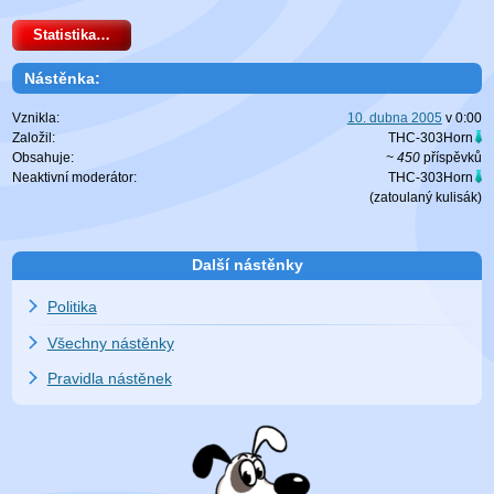
Statistika…
Nástěnka:
Vznikla:
10. dubna 2005
v
0:00
Založil:
THC-303Horn
Obsahuje:
~ 450
příspěvků
Neaktivní moderátor:
THC-303Horn
(zatoulaný
kulisák
)
Další nástěnky
Politika
Všechny nástěnky
Pravidla nástěnek