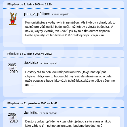
Příspěvek ze
3. ledna 2006
ve
22:39
.
pes_z_pětipes
v něm
napsal:
Komunisti přece volby vyhrát nemůžou.. Ale i kdyby vyhráli, tak to
stejně pro většinu lidí bude lepči, než kdyby vyhrála ódéeska.. A
navíc, kdyby vyhráli, tak kdoví, jak by to s tím eurem dopadlo..
Podle spousty lidí ten termín 2007 reálnej nejni.. co já vím..
Příspěvek ze
2. ledna 2006
ve
20:22
.
Jackitka
v něm
napsal:
Destory :až to nebudou mít pod kontrolou,takje nastopí pár
chytrých lidí,který to budou chtít vyřešit,ale stejně národ a celá
naše populace bude jako vždy úplně blbá,takže to půjde všechno
do .....!?
Příspěvek ze
31. prosince 2005
ve
14:49
.
Jackitka
v něm
napsal:
Destory :nikam,příjdeme k záhubě...jednou se to stane a nikdo
jako vždy s tím nehne ani prstem...budeme bezduchově