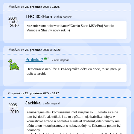
Příspěvek ze
24. prosince 2005
v
11:39
.
THC-303Horn
v něm
napsal:
<tr><td><font color=red face="Comic Sans MS">Preji Vesele
Vanoce a Stastny novy rok :-)
Příspěvek ze
23. prosince 2005
ve
23:20
.
Pralinka2
v něm
napsal:
Demokracie není, že si každej může dělat co chce, to se jmenuje
spíš anarchie.
Příspěvek ze
23. prosince 2005
v
10:27
.
Jackitka
v něm
napsal:
samozřejmě,ale i komunismus měl svůj háček.....někdo sice na
tom byl dobře,ale někdo i za to trpěl....,moje babička nebyla v
kounistické straně a nemohla si udělat doktorát,jeden známý měl
dědu a ten musel pracovat s nebezpečnýma látkama a potom byl
nemocný.............