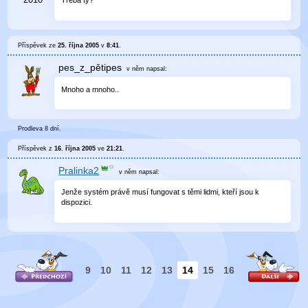
Treba ty?
Příspěvek ze
25. října 2005
v
8:41
.
pes_z_pětipes
v něm
napsal:
Mnoho a mnoho..
Prodleva 8 dní.
Příspěvek z
16. října 2005
ve
21:21
.
Pralinka2
v něm
napsal:
Jenže systém právě musí fungovat s těmi lidmi, kteří jsou k
dispozici.
9
10
11
12
13
14
15
16