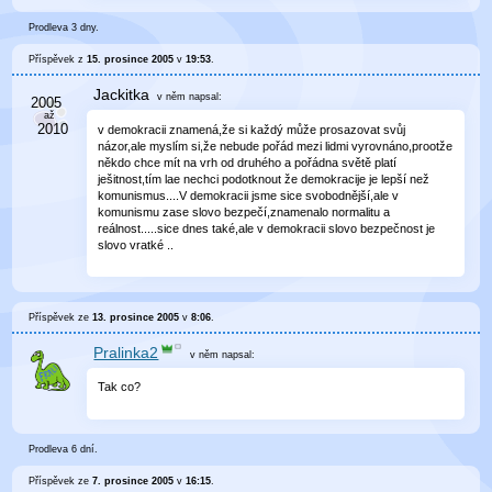
Prodleva 3 dny.
Příspěvek z
15. prosince 2005
v
19:53
.
Jackitka
v něm
napsal:
v demokracii znamená,že si každý může prosazovat svůj
názor,ale myslím si,že nebude pořád mezi lidmi vyrovnáno,prootže
někdo chce mít na vrh od druhého a pořádna světě platí
ješitnost,tím lae nechci podotknout že demokracije je lepší než
komunismus....V demokracii jsme sice svobodnější,ale v
komunismu zase slovo bezpečí,znamenalo normalitu a
reálnost.....sice dnes také,ale v demokracii slovo bezpečnost je
slovo vratké ..
Příspěvek ze
13. prosince 2005
v
8:06
.
Pralinka2
v něm
napsal:
Tak co?
Prodleva 6 dní.
Příspěvek ze
7. prosince 2005
v
16:15
.