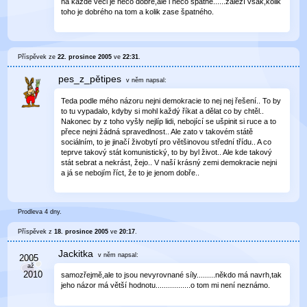
na každé věci je něco dobré,ale i něco špatné......záleží však,kolik
toho je dobrého na tom a kolik zase špatného.
Příspěvek ze
22. prosince 2005
ve
22:31
.
pes_z_pětipes
v něm
napsal:
Teda podle mého názoru nejni demokracie to nej nej řešení.. To by
to tu vypadalo, kdyby si mohl každý říkat a dělat co by chtěl..
Nakonec by z toho vyšly nejlíp lidi, nebojící se ušpinit si ruce a to
přece nejni žádná spravedlnost.. Ale zato v takovém státě
sociálním, to je jinačí živobytí pro většinovou střední třídu.. A co
teprve takový stát komunistický, to by byl život.. Ale kde takový
stát sebrat a nekrást, žejo.. V naší krásný zemi demokracie nejni
a já se nebojím říct, že to je jenom dobře..
Prodleva 4 dny.
Příspěvek z
18. prosince 2005
ve
20:17
.
Jackitka
v něm
napsal:
samozřejmě,ale to jsou nevyrovnané síly.........někdo má navrh,tak
jeho názor má větší hodnotu.................o tom mi není neznámo.