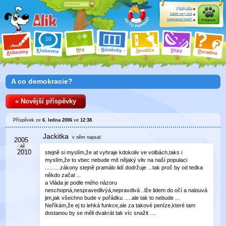
Výhody účtu
Založit nový účet
Zapomenuté heslo?
Přihlásit
ry
N
ástěnky
H
outěže
V
tipy
K
lubovna
S
P
líkoviny
oradna
A
A co demokracie?
« Novější příspěvky
Příspěvek ze
6. ledna 2006
ve
12:38
.
Jackitka
v něm
napsal:
stejně si myslím,že at vyhraje kdokoliv ve volbách,taks i
myslím,že to vbec nebude mít nějaký vliv na naší populaci
..........zákony stejně pramálo lidí dodržuje ...tak proč by od tedka
někdo začal ...
a Vláda je podle mého názoru
neschopná,nespravedlivýá,nepravdivá ..lže lidem do očí a nalouvá
jim,jak všechno bude v pořádku .....ale tak to nebude ...
Neříkám,že ej to lehká funkce,ale za takové peníze,které tam
dostanou by se měli dvakrát tak víc snažit ....