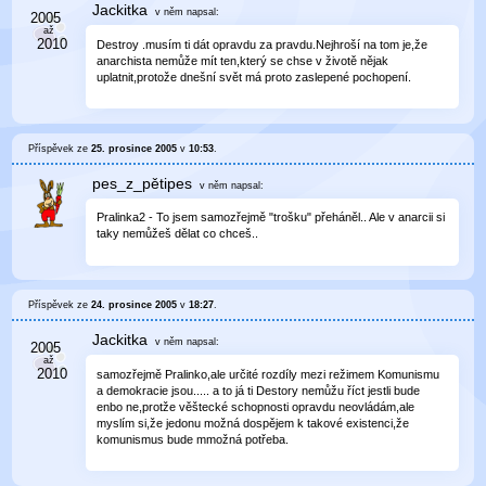
Jackitka
v něm
napsal:
Destroy .musím ti dát opravdu za pravdu.Nejhroší na tom je,že
anarchista nemůže mít ten,který se chse v životě nějak
uplatnit,protože dnešní svět má proto zaslepené pochopení.
Příspěvek ze
25. prosince 2005
v
10:53
.
pes_z_pětipes
v něm
napsal:
Pralinka2 - To jsem samozřejmě "trošku" přeháněl.. Ale v anarcii si
taky nemůžeš dělat co chceš..
Příspěvek ze
24. prosince 2005
v
18:27
.
Jackitka
v něm
napsal:
samozřejmě Pralinko,ale určité rozdíly mezi režimem Komunismu
a demokracie jsou..... a to já ti Destory nemůžu říct jestli bude
enbo ne,protže věštecké schopnosti opravdu neovládám,ale
myslím si,že jedonu možná dospějem k takové existenci,že
komunismus bude mmožná potřeba.