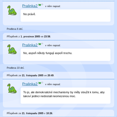
Pralinka2
v něm
napsal:
No právě.
Prodleva 6 dní.
Příspěvek z
1. prosince 2005
ve
23:58
.
Pralinka2
v něm
napsal:
No, aspoň někdy fungují aspoň trochu.
Prodleva 10 dní.
Příspěvek ze
21. listopadu 2005
ve
20:49
.
Pralinka2
v něm
napsal:
To jo, ale demokratické mechanismy by měly sloužit k tomu, aby
takoví jedinci nedostali neomezenou moc.
Příspěvek ze
21. listopadu 2005
v
10:26
.