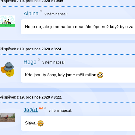
Příspěvek z
19. prosince 2020
v
10:45
.
Alpina
v něm
napsal:
No jo no, ale jsme na tom neustále lépe než když bylo za
Příspěvek z
19. prosince 2020
v
8:24
.
Hogo
v něm
napsal:
Kde jsou ty časy, kdy jsme měli milion
Příspěvek z
19. prosince 2020
v
8:22
.
JáJá1
v něm
napsal:
Sláva.