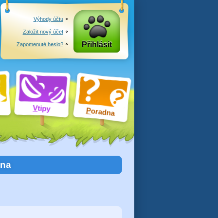
Výhody účtu
Založit nový účet
Přihlásit
Zapomenuté heslo?
V
tipy
P
oradna
čna