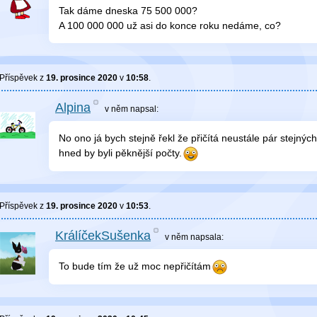
Tak dáme dneska 75 500 000?
A 100 000 000 už asi do konce roku nedáme, co?
Příspěvek z
19. prosince 2020
v
10:58
.
Alpina
v něm
napsal:
No ono já bych stejně řekl že přičítá neustále pár stejných l
hned by byli pěknější počty.
Příspěvek z
19. prosince 2020
v
10:53
.
KrálíčekSušenka
v něm
napsala:
To bude tím že už moc nepřičítám