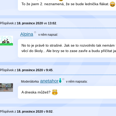
To že jsem 2. neznamená, že se bude lednička flákat.
Příspěvek z
18. prosince 2020
ve
13:02
.
Alpina
v něm
napsal:
No to je právě to strašné. Jak se to rozvolnilo tak nemá
věcí do školy... Ale brzy se to zase zavře a budu přičítat ja
Příspěvek z
18. prosince 2020
v
9:45
.
anetahor
v něm
napsala:
A dneska můžeš?
Příspěvek z
18. prosince 2020
v
9:02
.