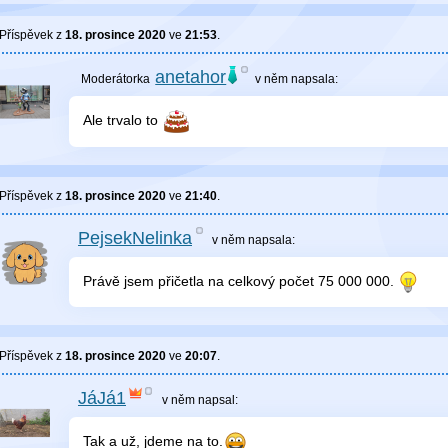
Příspěvek z
18. prosince 2020
ve
21:53
.
anetahor
v něm
napsala:
Ale trvalo to
Příspěvek z
18. prosince 2020
ve
21:40
.
PejsekNelinka
v něm
napsala:
Právě jsem přičetla na celkový počet 75 000 000.
Příspěvek z
18. prosince 2020
ve
20:07
.
JáJá1
v něm
napsal:
Tak a už, jdeme na to.