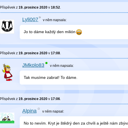
Příspěvek z
19. prosince 2020
v
18:52
.
Lyli007
v něm
napsala:
Jo to dáme každý den milión
Příspěvek z
19. prosince 2020
v
17:08
.
JMkolo83
v něm
napsala:
Tak musíme zabrat! To dáme.
Příspěvek z
19. prosince 2020
v
17:06
.
Alpina
v něm
napsal:
No to nevím. Kryt je štědrý den za chvíli a ještě nám zbýv