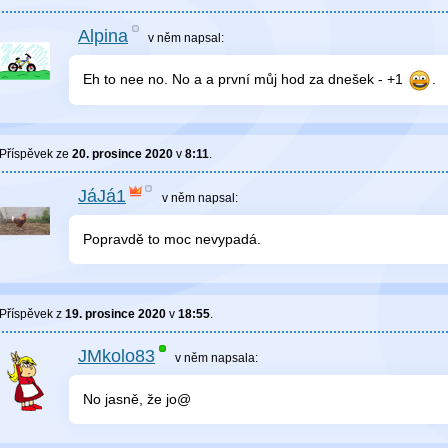
Alpina
v něm
napsal:
Eh to nee no. No a a první můj hod za dnešek - +1
.
Příspěvek ze
20. prosince 2020
v
8:11
.
JáJá1
v něm
napsal:
Popravdě to moc nevypadá.
Příspěvek z
19. prosince 2020
v
18:55
.
JMkolo83
v něm
napsala:
No jasně, že jo@