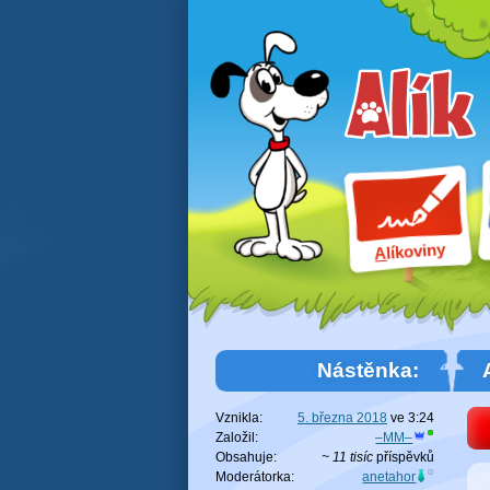
líkoviny
A
Nástěnka:
Vznikla:
5. března 2018
ve
3:24
Založil:
–MM–
Obsahuje:
~ 11 tisíc
příspěvků
Moderátorka:
anetahor