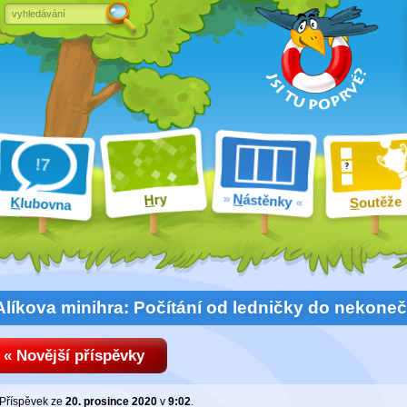
ry
N
ástěnky
H
outěže
K
lubovna
S
Alíkova minihra: Počítání od ledničky do nekone
« Novější příspěvky
Příspěvek ze
20. prosince 2020
v
9:02
.