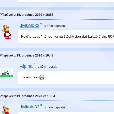
Příspěvek z
19. prosince 2020
v
16:56
.
JMkolo83
v něm
napsala:
Pojďte aspoň té lednici na štědrý den dát kulaté číslo. 8
Příspěvek z
19. prosince 2020
v
16:48
.
Alpina
v něm
napsal:
To asi nee.
Příspěvek z
19. prosince 2020
ve
13:34
.
JMkolo83
v něm
napsala: