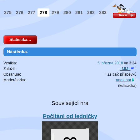
275
276
277
278
279
280
281
282
283
Statistika…
Nástěnka:
Vznikla:
5. března 2018
ve
3:24
Založil:
–MM–
Obsahuje:
~ 11 tisíc
příspěvků
Moderátorka:
anetahor
(
kulisačka
)
Počítání od ledničky