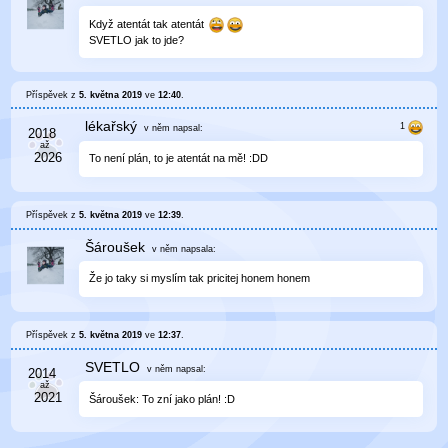
Když atentát tak atentát
SVETLO jak to jde?
Příspěvek z
5. května 2019
ve
12:40
.
lékařský
v něm
napsal:
To není plán, to je atentát na mě! :DD
Příspěvek z
5. května 2019
ve
12:39
.
Šároušek
v něm
napsala:
Že jo taky si myslím tak pricitej honem honem
Příspěvek z
5. května 2019
ve
12:37
.
SVETLO
v něm
napsal:
Šároušek: To zní jako plán! :D