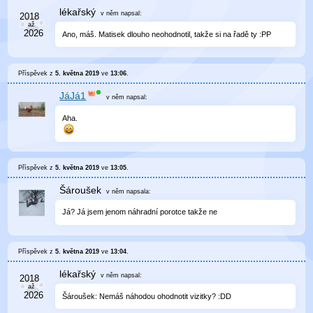
lékařský
v něm
napsal:
Ano, máš. Matisek dlouho neohodnotil, takže si na řadě ty :PP
Příspěvek z
5. května 2019
ve
13:06
.
JáJá1
v něm
napsal:
Aha.
Příspěvek z
5. května 2019
ve
13:05
.
Šároušek
v něm
napsala:
Já? Já jsem jenom náhradní porotce takže ne
Příspěvek z
5. května 2019
ve
13:04
.
lékařský
v něm
napsal:
Šároušek: Nemáš náhodou ohodnotit vizitky? :DD