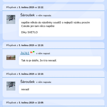
Příspěvek z
5. května 2019
ve
13:12
.
Šároušek
v něm
napsala:
napište někdo do nástěnky soutěž o nejlepší vizitku prosím
Cokoliv jen tam něco napište
Díky SVETLO
Příspěvek z
5. května 2019
ve
13:10
.
JáJá1
v něm
napsal:
Tak to je dobře, že ti to nevadí.
Příspěvek z
5. května 2019
ve
13:10
.
Šároušek
v něm
napsala:
nevadí
Příspěvek z
5. května 2019
ve
13:09
.