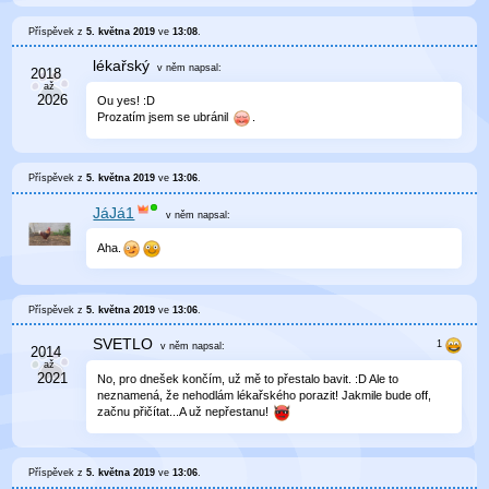
Příspěvek z
5. května 2019
ve
13:08
.
lékařský
v něm
napsal:
Ou yes! :D
Prozatím jsem se ubránil
.
Příspěvek z
5. května 2019
ve
13:06
.
JáJá1
v něm
napsal:
Aha.
Příspěvek z
5. května 2019
ve
13:06
.
SVETLO
v něm
napsal:
No, pro dnešek končím, už mě to přestalo bavit. :D Ale to
neznamená, že nehodlám lékařského porazit! Jakmile bude off,
začnu přičítat...A už nepřestanu!
Příspěvek z
5. května 2019
ve
13:06
.