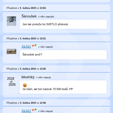
Příspěvek z
5. května 2019
ve
13:04
.
Šároušek
v něm
napsala:
Jen tak protože ho SVETLO překoná
Příspěvek z
5. května 2019
ve
13:01
.
JáJá1
v něm
napsal:
Šároušek proč?
Příspěvek z
5. května 2019
ve
13:00
.
lékařský
v něm
napsal:
Já mám, ale furt náskok 70 000 bodů :PP
Příspěvek z
5. května 2019
ve
12:58
.
JáJá1
v něm
napsal: