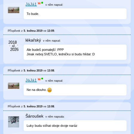
JáJá1
v něm
napsal:
To bude.
Příspěvek z
5. května 2019
ve
13:09
.
lékařský
v něm
napsal:
Ale budeš pomalejší :PPP
Jinak neboj SVETLO, ledničku si budu hlídat :D
Příspěvek z
5. května 2019
ve
13:08
.
JáJá1
v něm
napsal:
Ne na dlouho.
Příspěvek z
5. května 2019
ve
13:08
.
Šároušek
v něm
napsala:
Luky budu stíhat oboje dvoje naráz