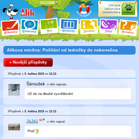
Výhody účtu
Založit nový účet
Zapomenuté heslo?
Přihlásit
ry
N
ástěnky
H
outěže
V
tipy
K
lubovna
S
P
líkoviny
oradna
A
Alíkova minihra: Počítání od ledničky do nekonečna
« Novější příspěvky
Příspěvek z
5. května 2019
ve
13:13
.
Šároušek
v něm
napsala:
Už nic na dlouhé vysvětlování
Příspěvek z
5. května 2019
ve
13:13
.
JáJá1
v něm
napsal:
Proč