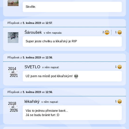
Skvěle.
Příspěvek z
5. května 2019
ve
12:57
.
Šároušek
v něm
napsala:
Super jeste chvilku a lékařský je RIP
Příspěvek z
5. května 2019
ve
12:56
.
SVETLO
v něm
napsal:
Už jsem na místě pod lékařským!
Příspěvek z
5. května 2019
ve
12:56
.
lékařský
v něm
napsal:
Vás to jednou přestane bavit...
Já se budu bránit furt :D