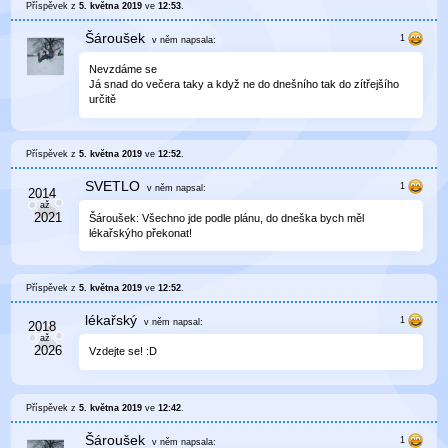
Příspěvek z
5. května 2019
ve
12:53
.
Šároušek
v něm
napsala:
Nevzdáme se
Já snad do večera taky a když ne do dnešního tak do zítřejšího
určitě
Příspěvek z
5. května 2019
ve
12:52
.
SVETLO
v něm
napsal:
Šároušek: Všechno jde podle plánu, do dneška bych měl
lékařskýho překonat!
Příspěvek z
5. května 2019
ve
12:52
.
lékařský
v něm
napsal:
Vzdejte se! :D
Příspěvek z
5. května 2019
ve
12:42
.
Šároušek
v něm
napsala: