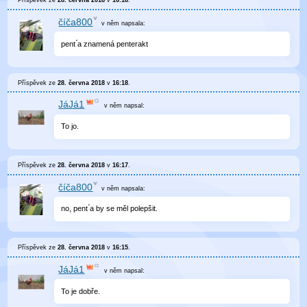
Příspěvek ze
28. června 2018
v
16:18
.
číča800
v něm
napsala:
pent ́a znamená penterakt
Příspěvek ze
28. června 2018
v
16:18
.
JáJá1
v něm
napsal:
To jo.
Příspěvek ze
28. června 2018
v
16:17
.
číča800
v něm
napsala:
no, pent ́a by se měl polepšit.
Příspěvek ze
28. června 2018
v
16:15
.
JáJá1
v něm
napsal:
To je dobře.