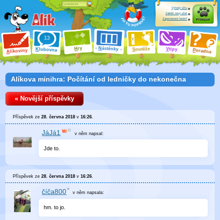
Výhody účtu
Založit nový účet
Zapomenuté heslo?
Přihlásit
ry
N
ástěnky
H
outěže
V
tipy
K
lubovna
S
P
líkoviny
oradna
A
Alíkova minihra: Počítání od ledničky do nekonečna
« Novější příspěvky
Příspěvek ze
28. června 2018
v
16:26
.
JáJá1
v něm
napsal:
Jde to.
Příspěvek ze
28. června 2018
v
16:26
.
číča800
v něm
napsala:
hm. to jo.