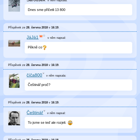
v něm
napsala:
Dnes sme přičetli 13 800
Příspěvek ze
28. června 2018
v
16:19
.
JáJá1
v něm
napsal:
Pěkně co
Příspěvek ze
28. června 2018
v
16:19
.
číča800
v něm
napsala:
Češtinář:proč?
Příspěvek ze
28. června 2018
v
16:19
.
Češtinář
v něm
napsal:
To jsme se teď ale rozjeli.