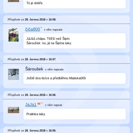
To je dobře.
Příspěvek ze
28. června 2018
v
16:08
.
číča800
v něm
napsala:
JáJá1:chápu. Těžší než Šipín.
Šároušek: no, já na Šipína taky.
Příspěvek ze
28. června 2018
v
16:07
.
Šároušek
v něm
napsala:
Ještě dva tisíce a předběhnu Matiska005
Příspěvek ze
28. června 2018
v
16:06
.
JáJá1
v něm
napsal:
Pralinka taky.
Příspěvek ze
28. června 2018
v
16:06
.