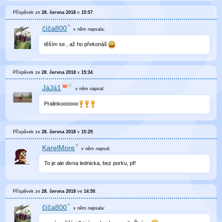
Příspěvek ze
28. června 2018
v
15:57
.
číča800
v něm
napsala:
těším se , až ho překonáš
Příspěvek ze
28. června 2018
v
15:34
.
JáJá1
v něm
napsal:
Pralinkoooooo
Příspěvek ze
28. června 2018
v
15:29
.
KarelMore
v něm
napsal:
To je ale divna lednicka, bez porku, pf!
Příspěvek ze
28. června 2018
ve
14:50
.
číča800
v něm
napsala: