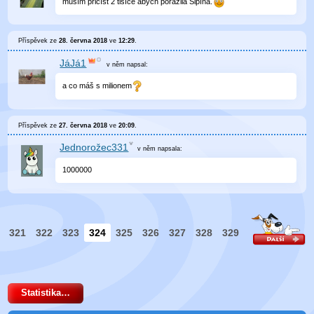
musím přičíst 2 tisíce abych porazila Šipína.
Příspěvek ze
28. června 2018
ve
12:29
.
JáJá1
v něm
napsal:
a co máš s milionem
Příspěvek ze
27. června 2018
ve
20:09
.
Jednorožec331
v něm
napsala:
1000000
321
322
323
324
325
326
327
328
329
Statistika…