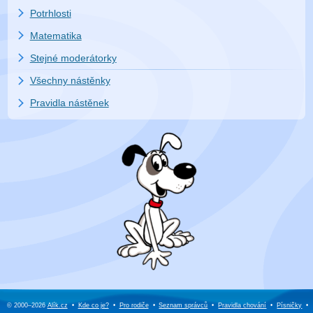
Potrhlosti
Matematika
Stejné moderátorky
Všechny nástěnky
Pravidla nástěnek
© 2000–2026
Alík.cz
•
Kde co je?
•
Pro rodiče
•
Seznam správců
•
Pravidla chování
•
Písničky
•