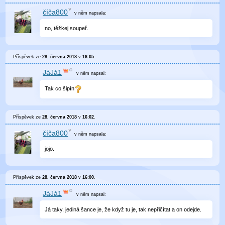
číča800
v něm
napsala:
no, těžkej soupeř.
Příspěvek ze
28. června 2018
v
16:05
.
JáJá1
v něm
napsal:
Tak co šipín
Příspěvek ze
28. června 2018
v
16:02
.
číča800
v něm
napsala:
jojo.
Příspěvek ze
28. června 2018
v
16:00
.
JáJá1
v něm
napsal:
Já taky, jediná šance je, že když tu je, tak nepřičítat a on odejde.