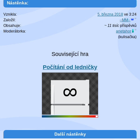
Nástěnka:
Vznikla:
5. března 2018
ve
3:24
Založil:
–MM–
Obsahuje:
~ 11 tisíc
příspěvků
Moderátorka:
anetahor
(
kulisačka
)
Počítání od ledničky
Další nástěnky