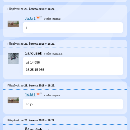
Příspěvek ze
28. června 2018
v
16:24
.
JáJá1
v něm
napsal:
jj
Příspěvek ze
28. června 2018
v
16:23
.
Šároušek
v něm
napsala:
už 14 856
16:25 15 965
Příspěvek ze
28. června 2018
v
16:22
.
JáJá1
v něm
napsal:
To jo.
Příspěvek ze
28. června 2018
v
16:22
.
Šároušek