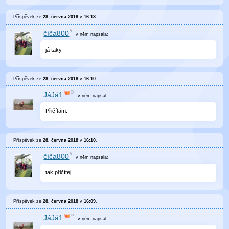
Příspěvek ze
28. června 2018
v
16:13
.
číča800
v něm
napsala:
já taky
Příspěvek ze
28. června 2018
v
16:10
.
JáJá1
v něm
napsal:
Přičítám.
Příspěvek ze
28. června 2018
v
16:10
.
číča800
v něm
napsala:
tak přičítej
Příspěvek ze
28. června 2018
v
16:09
.
JáJá1
v něm
napsal: