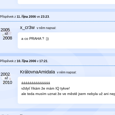
Příspěvek z
11. října 2006
ve
23:23
.
x_cr3w
v něm
napsal:
a co PRAHA ? :))
Příspěvek z
10. října 2006
v
17:21
.
KrálovnaAmidala
v něm
napsal:
áááááááááááááá
vždyť říkám že mám IQ tykve!
ale teda musím uznat že ve městě jsem nebyla už ani ne