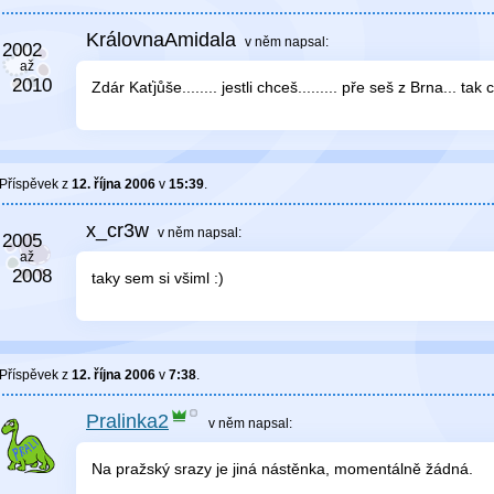
KrálovnaAmidala
v něm
napsal:
Zdár Kaťjůše........ jestli chceš......... pře seš z Brna... tak c
Příspěvek z
12. října 2006
v
15:39
.
x_cr3w
v něm
napsal:
taky sem si všiml :)
Příspěvek z
12. října 2006
v
7:38
.
Pralinka2
v něm
napsal:
Na pražský srazy je jiná nástěnka, momentálně žádná.