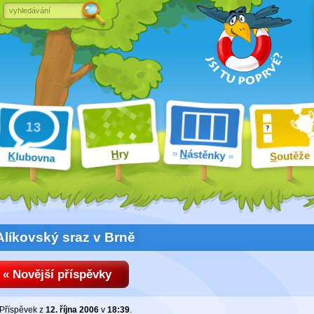
ry
N
ástěnky
H
outěže
K
lubovna
S
Alíkovský sraz v Brně
« Novější příspěvky
Příspěvek z
12. října 2006
v
18:39
.