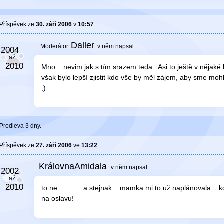
Příspěvek ze
30. září 2006
v
10:57
.
Daller
v něm
napsal:
Mno... nevim jak s tím srazem teda.. Asi to ještě v nějaké
však bylo lepší zjistit kdo vše by měl zájem, aby sme moh
;)
Prodleva 3 dny.
Příspěvek ze
27. září 2006
ve
13:22
.
KrálovnaAmidala
v něm
napsal:
to ne............ a stejnak... mamka mi to už naplánovala..
na oslavu!