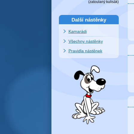
(zatoulaný
kulisák
)
Další nástěnky
Kamarádi
Všechny nástěnky
Pravidla nástěnek