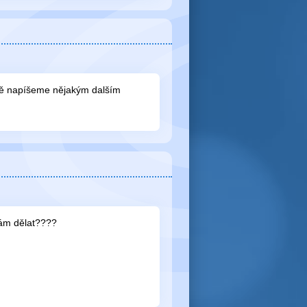
stě napíšeme nějakým dalším
mám dělat????