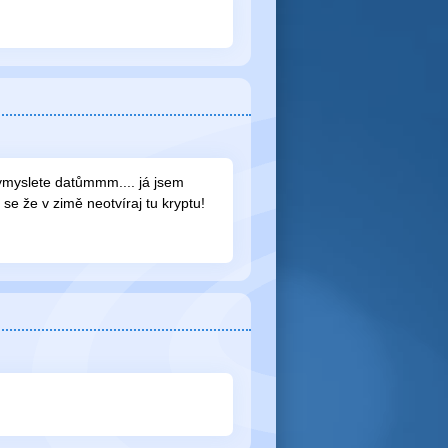
 vymyslete datůmmm.... já jsem
se že v zimě neotvíraj tu kryptu!