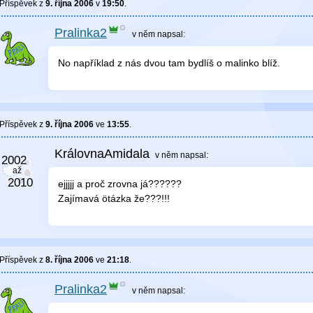
Příspěvek z
9. října 2006
v
19:50
.
Pralinka2
v něm
napsal:
No například z nás dvou tam bydlíš o malinko blíž.
Příspěvek z
9. října 2006
ve
13:55
.
KrálovnaAmidala
v něm
napsal:
ejjjjj a proč zrovna já??????
Zajímavá ötázka že???!!!
Příspěvek z
8. října 2006
ve
21:18
.
Pralinka2
v něm
napsal: