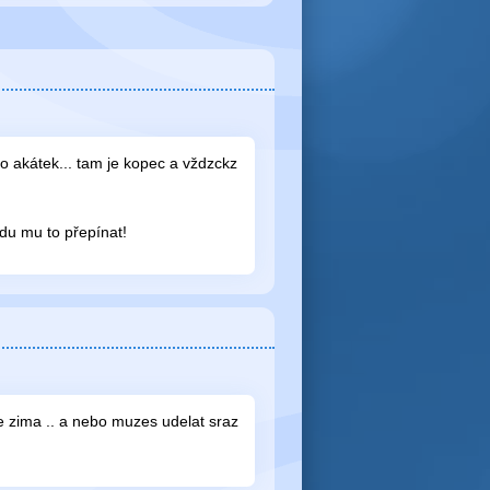
 do akátek... tam je kopec a vždzckz
udu mu to přepínat!
de zima .. a nebo muzes udelat sraz