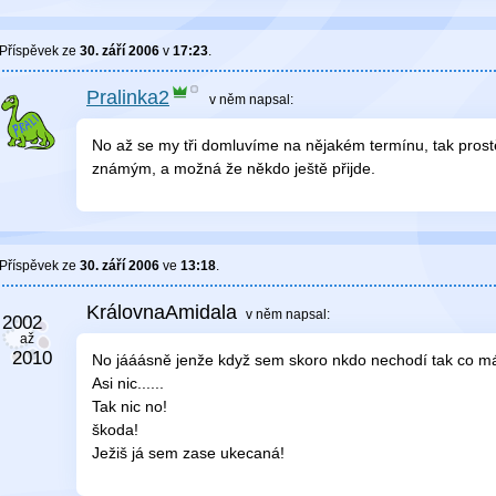
Příspěvek ze
30. září 2006
v
17:23
.
Pralinka2
v něm
napsal:
No až se my tři domluvíme na nějakém termínu, tak pro
známým, a možná že někdo ještě přijde.
Příspěvek ze
30. září 2006
ve
13:18
.
KrálovnaAmidala
v něm
napsal:
No jááásně jenže když sem skoro nkdo nechodí tak co 
Asi nic......
Tak nic no!
škoda!
Ježiš já sem zase ukecaná!