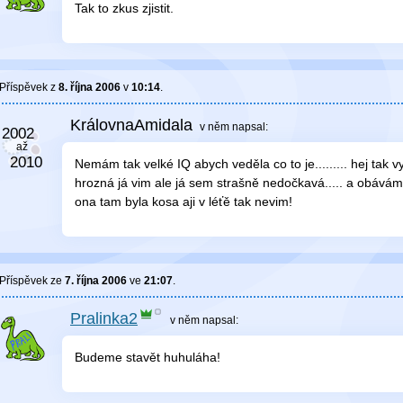
Tak to zkus zjistit.
Příspěvek z
8. října 2006
v
10:14
.
KrálovnaAmidala
v něm
napsal:
Nemám tak velké IQ abych veděla co to je......... hej tak
hrozná já vim ale já sem strašně nedočkavá..... a obávám 
ona tam byla kosa aji v léťě tak nevim!
Příspěvek ze
7. října 2006
ve
21:07
.
Pralinka2
v něm
napsal:
Budeme stavět huhuláha!