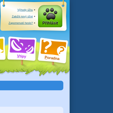
Výhody účtu
Založit nový účet
Přihlásit
Zapomenuté heslo?
V
tipy
P
oradna