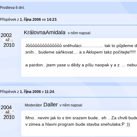
Prodleva 6 dní.
Příspěvek z
1. října 2006
ve
14:23
.
KrálovnaAmidala
v něm
napsal:
Jůůůůůůůůůůůůůů sněhuláci.................. tak to půjdeme
sníh... budeme sáňkovat.... a s Aklopem takz počítejte!!!!!
a pardon.. jsem yase u dědy a píšu naopak y a z .... neb
Příspěvek z
1. října 2006
v
11:24
.
Daller
v něm
napsal:
Mno.. nevim jak to s tim srazem bude.. eh .. Za chvili bu
v zimea a hlavni program bude stavba snehulaka:P :))