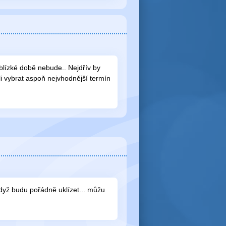
 blízké době nebude.. Nejdřív by
li vybrat aspoň nejvhodnější termín
. když budu pořádně uklízet... můžu