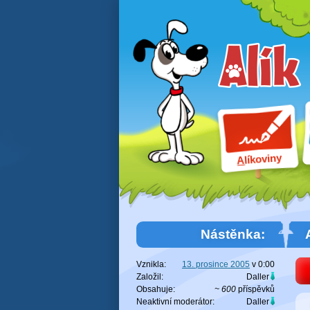
líkoviny
A
Nástěnka:
Vznikla:
13. prosince 2005
v
0:00
Založil:
Daller
Obsahuje:
~ 600
příspěvků
Neaktivní moderátor:
Daller