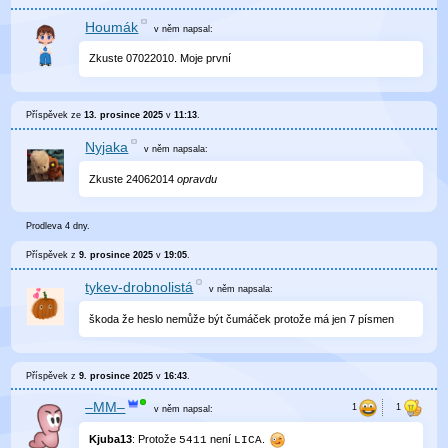
Houmák
v něm
napsal:
Zkuste 07022010. Moje první
Příspěvek ze
13. prosince 2025
v
11:13
.
Nyjaka
v něm
napsala:
Zkuste 24062014
opravdu
Prodleva 4 dny.
Příspěvek z
9. prosince 2025
v
19:05
.
tykev-drobnolistá
v něm
napsala:
škoda že heslo nemůže být čumáček protože má jen 7 písmen
Příspěvek z
9. prosince 2025
v
16:43
.
–MM–
v něm
napsal:
Kjuba13
: Protože
není
.
5411
LICA