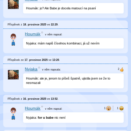
Houmák: jo? Ale Babe je docela matoucí na psaní
Příspěvek z
18. prosince 2025
ve
22:29
.
Houmák
v něm
napsal:
Nyjaka: mám napiš číselnou kombinaci, já už nevím
Příspěvek ze
17. prosince 2025
ve
13:20
.
Nyjaka
v něm
napsala:
Houmák: ale je, jenom to píšeš špatně, ujistila jsem se že to
nesmazali
Příspěvek z
16. prosince 2025
ve
13:52
.
Houmák
v něm
napsal:
Nyjaka:
for u babe
nic není