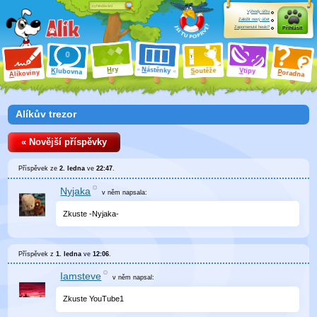
Výhody účtu
Založit nový účet
Zapomenuté heslo?
Přihlásit
ry
N
ástěnky
H
outěže
V
tipy
K
lubovna
S
P
líkoviny
oradna
A
Alíkův trezor
« Novější příspěvky
Příspěvek ze
2. ledna
ve
22:47
.
Nyjaka
v něm
napsala:
Zkuste -Nyjaka-
Příspěvek z
1. ledna
ve
12:06
.
Iamsteve
v něm
napsal:
Zkuste YouTube1