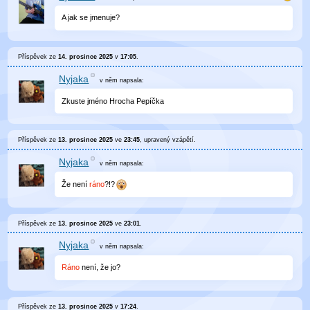
A jak se jmenuje?
Příspěvek ze
14. prosince 2025
v
17:05
.
Nyjaka
v něm
napsala:
Zkuste jméno Hrocha Pepíčka
Příspěvek ze
13. prosince 2025
ve
23:45
, upravený
vzápětí
.
Nyjaka
v něm
napsala:
Že není
ráno
?!?
Příspěvek ze
13. prosince 2025
ve
23:01
.
Nyjaka
v něm
napsala:
Ráno
není, že jo?
Příspěvek ze
13. prosince 2025
v
17:24
.