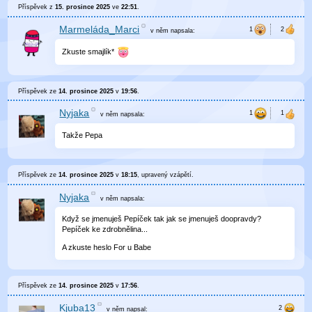
Příspěvek z
15. prosince 2025
ve
22:51
.
Marmeláda_Marci
v něm
napsala:
Zkuste smajlík*
Příspěvek ze
14. prosince 2025
v
19:56
.
Nyjaka
v něm
napsala:
Takže Pepa
Příspěvek ze
14. prosince 2025
v
18:15
, upravený
vzápětí
.
Nyjaka
v něm
napsala:
Když se jmenuješ Pepíček tak jak se jmenuješ doopravdy?
Pepíček ke zdrobnělina...
A zkuste heslo For u Babe
Příspěvek ze
14. prosince 2025
v
17:56
.
Kjuba13
v něm
napsal: