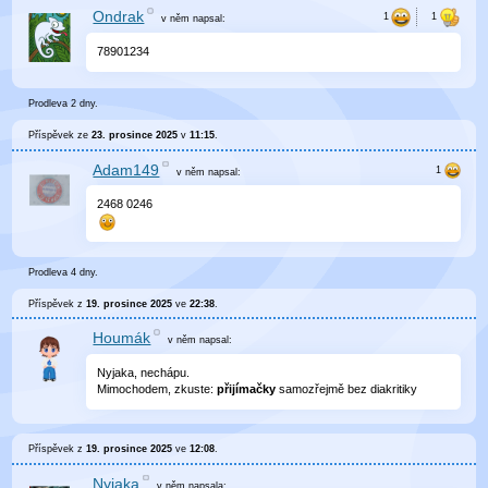
Ondrak
v něm
napsal:
78901234
Prodleva 2 dny.
Příspěvek ze
23. prosince 2025
v
11:15
.
Adam149
v něm
napsal:
2468 0246
Prodleva 4 dny.
Příspěvek z
19. prosince 2025
ve
22:38
.
Houmák
v něm
napsal:
Nyjaka, nechápu.
Mimochodem, zkuste:
přijímačky
samozřejmě bez diakritiky
Příspěvek z
19. prosince 2025
ve
12:08
.
Nyjaka
v něm
napsala: