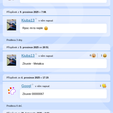
Příspěvek z
9. prosince 2025
v
7:08
.
Kjuba13
v něm
napsal:
Rpoc mi to nejde
Prodleva 3 dny.
Příspěvek z
5. prosince 2025
ve
20:51
.
Kjuba13
v něm
napsal:
Zkuste - Metalica
Příspěvek ze
4. prosince 2025
v
17:19
.
Googl
v něm
napsal:
Zkuste 00000067
Prodleva 6 dní.