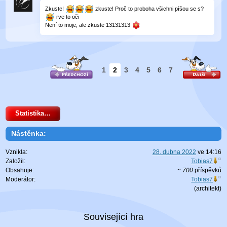
Zkuste!
zkuste! Proč to proboha všichni píšou se s?
rve to oči
Není to moje, ale zkuste 13131313
1
2
3
4
5
6
7
Statistika…
Nástěnka:
Vznikla:
28. dubna 2022
ve
14:16
Založil:
Tobias7
Obsahuje:
~ 700
příspěvků
Moderátor:
Tobias7
(
architekt
)