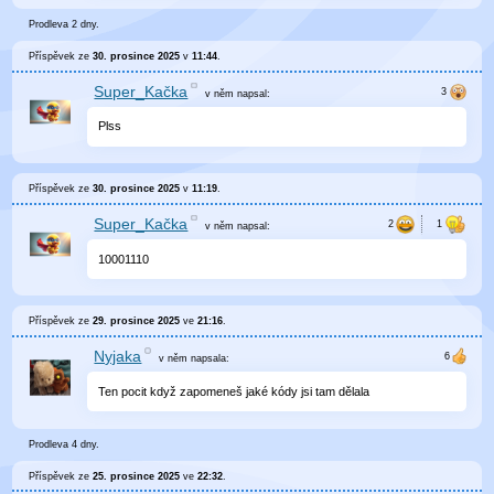
Prodleva 2 dny.
Příspěvek ze
30. prosince 2025
v
11:44
.
Super_Kačka
v něm
napsal:
Plss
Příspěvek ze
30. prosince 2025
v
11:19
.
Super_Kačka
v něm
napsal:
10001110
Příspěvek ze
29. prosince 2025
ve
21:16
.
Nyjaka
v něm
napsala:
Ten pocit když zapomeneš jaké kódy jsi tam dělala
Prodleva 4 dny.
Příspěvek ze
25. prosince 2025
ve
22:32
.