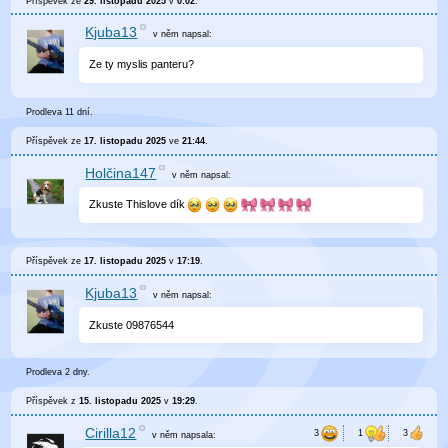
Příspěvek ze
29. listopadu 2025
v
0:02
.
Kjuba13
v něm
napsal:
Ze ty myslis panteru?
Prodleva 11 dní.
Příspěvek ze
17. listopadu 2025
ve
21:44
.
Holčina147
v něm
napsal:
Zkuste Thislove dík
Příspěvek ze
17. listopadu 2025
v
17:19
.
Kjuba13
v něm
napsal:
Zkuste 09876544
Prodleva 2 dny.
Příspěvek z
15. listopadu 2025
v
19:29
.
Cirilla12
v něm
napsala: