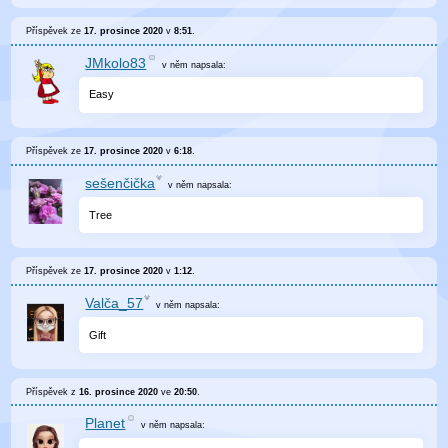
Příspěvek ze
17. prosince 2020
v
8:51
.
JMkolo83
v něm
napsala:
Easy
Příspěvek ze
17. prosince 2020
v
6:18
.
sešenčička
v něm
napsala:
Tree
Příspěvek ze
17. prosince 2020
v
1:12
.
Valča_57
v něm
napsala:
Gift
Příspěvek z
16. prosince 2020
ve
20:50
.
Planet
v něm
napsala: