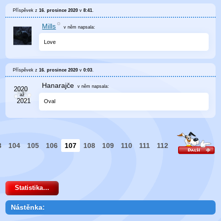
Příspěvek z
16. prosince 2020
v
8:41
.
Mills
v něm
napsala:
Love
Příspěvek z
16. prosince 2020
v
0:03
.
Hanarajče
v něm
napsala:
Oval
3
104
105
106
107
108
109
110
111
112
Statistika…
Nástěnka: