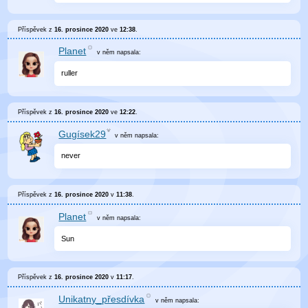
Příspěvek z
16. prosince 2020
ve
12:38
.
Planet
v něm
napsala:
ruller
Příspěvek z
16. prosince 2020
ve
12:22
.
Gugísek29
v něm
napsala:
never
Příspěvek z
16. prosince 2020
v
11:38
.
Planet
v něm
napsala:
Sun
Příspěvek z
16. prosince 2020
v
11:17
.
Unikatny_přesdívka
v něm
napsala: