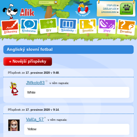
Výhody účtu
Založit nový účet
Zapomenuté heslo?
Přihlásit
ry
N
ástěnky
H
outěže
V
tipy
K
lubovna
S
P
líkoviny
oradna
A
Anglický slovní fotbal
« Novější příspěvky
Příspěvek ze
17. prosince 2020
v
9:48
.
JMkolo83
v něm
napsala:
White
Příspěvek ze
17. prosince 2020
v
9:14
.
Valča_57
v něm
napsala:
Yellow