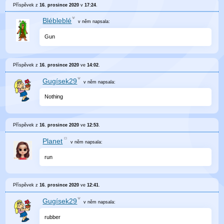
Příspěvek z
16. prosince 2020
v
17:24
.
Blébleblé
v něm
napsala:
Gun
Příspěvek z
16. prosince 2020
ve
14:02
.
Gugísek29
v něm
napsala:
Nothing
Příspěvek z
16. prosince 2020
ve
12:53
.
Planet
v něm
napsala:
run
Příspěvek z
16. prosince 2020
ve
12:41
.
Gugísek29
v něm
napsala:
rubber