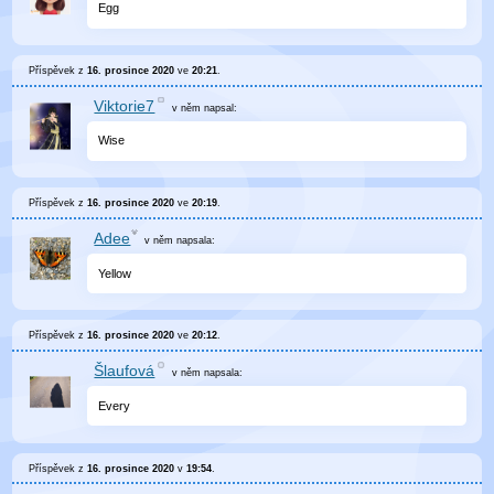
Egg
Příspěvek z
16. prosince 2020
ve
20:21
.
Viktorie7
v něm
napsal:
Wise
Příspěvek z
16. prosince 2020
ve
20:19
.
Adee
v něm
napsala:
Yellow
Příspěvek z
16. prosince 2020
ve
20:12
.
Šlaufová
v něm
napsala:
Every
Příspěvek z
16. prosince 2020
v
19:54
.