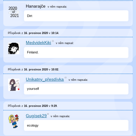
Hanarajče
v něm
napsala:
Dirt
Příspěvek z
16. prosince 2020
v
10:14
.
MedvidekKiki
v něm
napsal:
Finland.
Příspěvek z
16. prosince 2020
v
10:02
.
Unikatny_přesdívka
v něm
napsala:
yourself
Příspěvek z
16. prosince 2020
v
9:29
.
Gugísek29
v něm
napsala:
ecology