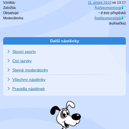
Vznikla:
11. února 2010
ve
13:17
Založila:
ÁjaNeumannová
Obsahuje:
~ 8 tisíc
příspěvků
Moderátorka:
ÁjaNeumannová
(
kulisačka
)
Další nástěnky
Slovní sporty
Cizí jazyky
Stejné moderátorky
Všechny nástěnky
Pravidla nástěnek