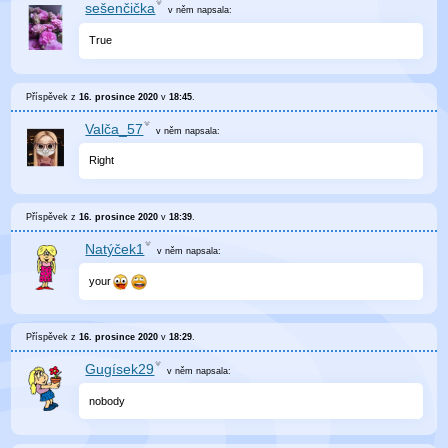
sešenčička
v něm
napsala:
True
Příspěvek z
16. prosince 2020
v
18:45
.
Valča_57
v něm
napsala:
Right
Příspěvek z
16. prosince 2020
v
18:39
.
Natýček1
v něm
napsala:
your
Příspěvek z
16. prosince 2020
v
18:29
.
Gugísek29
v něm
napsala:
nobody