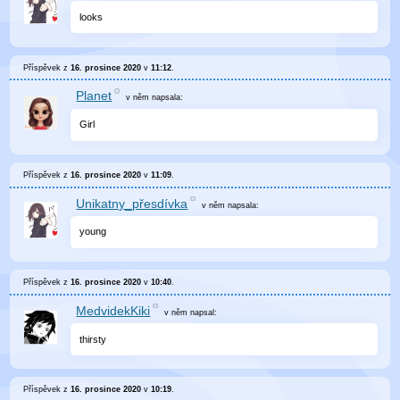
looks
Příspěvek z
16. prosince 2020
v
11:12
.
Planet
v něm
napsala:
Girl
Příspěvek z
16. prosince 2020
v
11:09
.
Unikatny_přesdívka
v něm
napsala:
young
Příspěvek z
16. prosince 2020
v
10:40
.
MedvidekKiki
v něm
napsal:
thirsty
Příspěvek z
16. prosince 2020
v
10:19
.