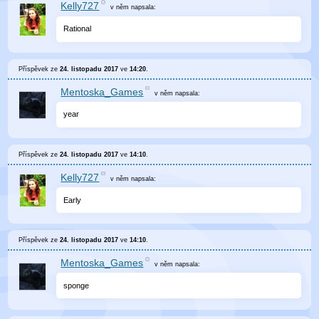
Kelly727
v něm
napsala:
Rational
Příspěvek ze
24. listopadu 2017
ve
14:20
.
Mentoska_Games
v něm
napsala:
year
Příspěvek ze
24. listopadu 2017
ve
14:10
.
Kelly727
v něm
napsala:
Early
Příspěvek ze
24. listopadu 2017
ve
14:10
.
Mentoska_Games
v něm
napsala:
sponge