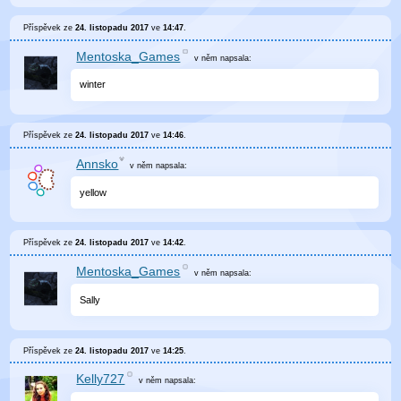
Příspěvek ze
24. listopadu 2017
ve
14:47
.
Mentoska_Games
v něm
napsala:
winter
Příspěvek ze
24. listopadu 2017
ve
14:46
.
Annsko
v něm
napsala:
yellow
Příspěvek ze
24. listopadu 2017
ve
14:42
.
Mentoska_Games
v něm
napsala:
Sally
Příspěvek ze
24. listopadu 2017
ve
14:25
.
Kelly727
v něm
napsala: