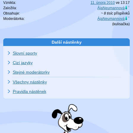
Vznikla:
11. února 2010
ve
13:17
Založila:
ÁjaNeumannová
Obsahuje:
~ 8 tisíc
příspěvků
Moderátorka:
ÁjaNeumannová
(
kulisačka
)
Další nástěnky
Slovní sporty
Cizí jazyky
Stejné moderátorky
Všechny nástěnky
Pravidla nástěnek