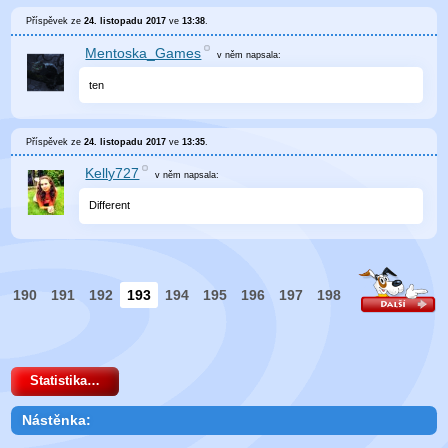
Příspěvek ze
24. listopadu 2017
ve
13:38
.
Mentoska_Games
v něm
napsala:
ten
Příspěvek ze
24. listopadu 2017
ve
13:35
.
Kelly727
v něm
napsala:
Different
190
191
192
193
194
195
196
197
198
Statistika…
Nástěnka: