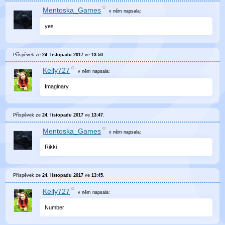
Mentoska_Games
v něm
napsala:
yes
Příspěvek ze
24. listopadu 2017
ve
13:50
.
Kelly727
v něm
napsala:
Imaginary
Příspěvek ze
24. listopadu 2017
ve
13:47
.
Mentoska_Games
v něm
napsala:
Rikki
Příspěvek ze
24. listopadu 2017
ve
13:45
.
Kelly727
v něm
napsala:
Number