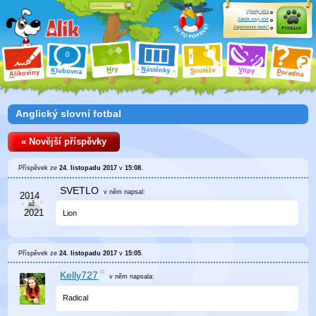
Výhody účtu
Založit nový účet
Zapomenuté heslo?
Přihlásit
ry
N
ástěnky
H
outěže
V
tipy
K
lubovna
S
P
líkoviny
oradna
A
Anglický slovní fotbal
« Novější příspěvky
Příspěvek ze
24. listopadu 2017
v
15:08
.
SVETLO
v něm
napsal:
Lion
Příspěvek ze
24. listopadu 2017
v
15:05
.
Kelly727
v něm
napsala:
Radical