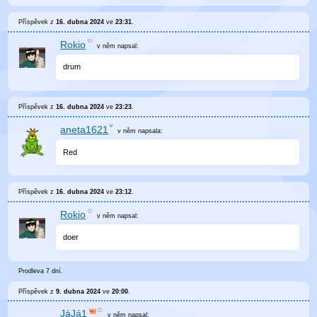
Příspěvek z
16. dubna 2024
ve
23:31
.
Rokio
v něm
napsal:
drum
Příspěvek z
16. dubna 2024
ve
23:23
.
aneta1621
v něm
napsala:
Red
Příspěvek z
16. dubna 2024
ve
23:12
.
Rokio
v něm
napsal:
doer
Prodleva 7 dní.
Příspěvek z
9. dubna 2024
ve
20:00
.
JáJá1
v něm
napsal: