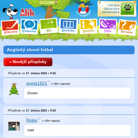
Výhody účtu
Založit nový účet
Zapomenuté heslo?
Přihlásit
ry
N
ástěnky
H
outěže
V
tipy
K
lubovna
S
P
líkoviny
oradna
A
Anglický slovní fotbal
« Novější příspěvky
Příspěvek ze
17. dubna 2024
v
9:42
.
aneta1621
v něm
napsala:
Dream
Příspěvek ze
17. dubna 2024
v
9:42
.
Rokio
v něm
napsal:
mad