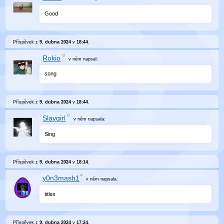
Good
Příspěvek z
9. dubna 2024
v
18:44
.
Rokio
v něm
napsal:
song
Příspěvek z
9. dubna 2024
v
18:44
.
Slaygirl
v něm
napsala:
Sing
Příspěvek z
9. dubna 2024
v
18:14
.
y0n3mash1
v něm
napsala:
titles
Příspěvek z
9. dubna 2024
v
17:24
.