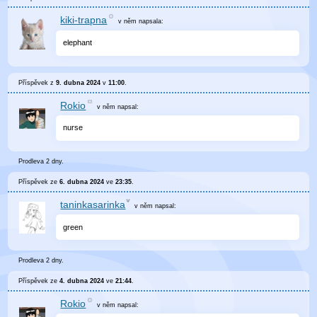
kiki-trapna
v něm
napsala:
elephant
Příspěvek z
9. dubna 2024
v
11:00
.
Rokio
v něm
napsal:
nurse
Prodleva 2 dny.
Příspěvek ze
6. dubna 2024
ve
23:35
.
taninkasarinka
v něm
napsal:
green
Prodleva 2 dny.
Příspěvek ze
4. dubna 2024
ve
21:44
.
Rokio
v něm
napsal: