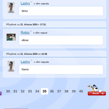
Ladyx
v něm
napsala:
Wrist
Příspěvek ze
21. března 2024
v
17:31
.
Rokio
v něm
napsal:
elbow
Příspěvek ze
21. března 2024
ve
12:38
.
Ladyx
v něm
napsala:
Name
30
31
32
33
34
35
36
37
38
39
40