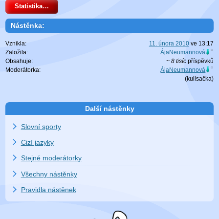
Statistika…
Nástěnka:
Vznikla:
11. února 2010
ve
13:17
Založila:
ÁjaNeumannová
Obsahuje:
~ 8 tisíc
příspěvků
Moderátorka:
ÁjaNeumannová
(
kulisačka
)
Další nástěnky
Slovní sporty
Cizí jazyky
Stejné moderátorky
Všechny nástěnky
Pravidla nástěnek