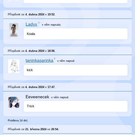
Příspěvek ze
4. dubna 2024
v
19:52
.
Ladyx
v něm
napsala:
Koala
Příspěvek ze
4. dubna 2024
v
18:06
.
taninkasarinka
v něm
napsal:
kick
Příspěvek ze
4. dubna 2024
v
17:47
.
Eeveenecek
v něm
napsal:
Trick
Prodleva 14 dní.
Příspěvek ze
21. března 2024
ve
20:54
.