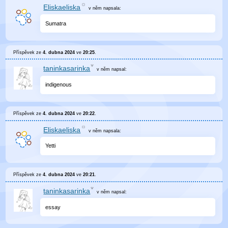
Eliskaeliska
v něm
napsala:
Sumatra
Příspěvek ze
4. dubna 2024
ve
20:25
.
taninkasarinka
v něm
napsal:
indigenous
Příspěvek ze
4. dubna 2024
ve
20:22
.
Eliskaeliska
v něm
napsala:
Yetti
Příspěvek ze
4. dubna 2024
ve
20:21
.
taninkasarinka
v něm
napsal:
essay