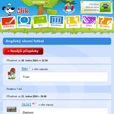
Výhody účtu
Založit nový účet
Zapomenuté heslo?
Přihlásit
ry
N
ástěnky
H
outěže
V
tipy
K
lubovna
S
P
líkoviny
oradna
A
Anglický slovní fotbal
« Novější příspěvky
Příspěvek ze
28. ledna 2024
ve
12:34
.
Blér
v něm
napsala:
Trust
Prodleva 7 dní.
Příspěvek ze
21. ledna 2024
v
19:48
.
JáJá1
v něm
napsal:
Elephant