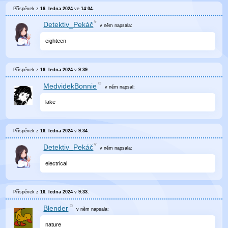
Příspěvek z
16. ledna 2024
ve
14:04
.
Detektiv_Pekáč
v něm
napsala:
eighteen
Příspěvek z
16. ledna 2024
v
9:39
.
MedvidekBonnie
v něm
napsal:
lake
Příspěvek z
16. ledna 2024
v
9:34
.
Detektiv_Pekáč
v něm
napsala:
electrical
Příspěvek z
16. ledna 2024
v
9:33
.
Blender
v něm
napsala:
nature