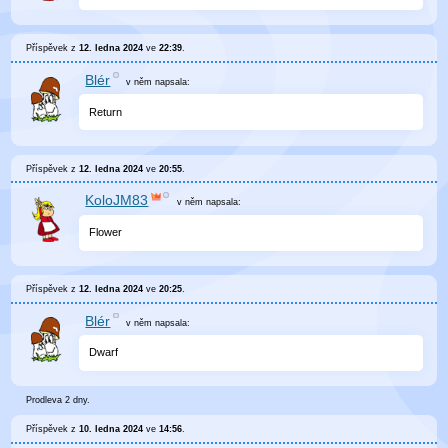
Příspěvek z
12. ledna 2024
ve
22:39
.
Blér
v něm
napsala:
Return
Příspěvek z
12. ledna 2024
ve
20:55
.
KoloJM83
v něm
napsala:
Flower
Příspěvek z
12. ledna 2024
ve
20:25
.
Blér
v něm
napsala:
Dwarf
Prodleva 2 dny.
Příspěvek z
10. ledna 2024
ve
14:56
.