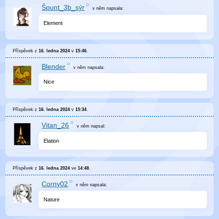
Špunt_3b_sýr
v něm
napsala:
Element
Příspěvek z
16. ledna 2024
v
15:46
.
Blender
v něm
napsala:
Nice
Příspěvek z
16. ledna 2024
v
15:34
.
Vitan_26
v něm
napsal:
Elation
Příspěvek z
16. ledna 2024
ve
14:48
.
Corny02
v něm
napsala:
Nature