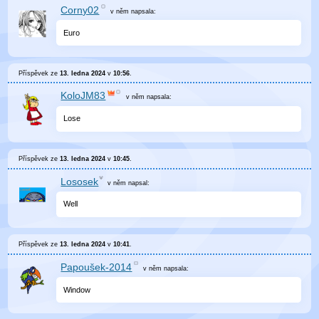
Corny02
v něm
napsala:
Euro
Příspěvek ze
13. ledna 2024
v
10:56
.
KoloJM83
v něm
napsala:
Lose
Příspěvek ze
13. ledna 2024
v
10:45
.
Lososek
v něm
napsal:
Well
Příspěvek ze
13. ledna 2024
v
10:41
.
Papoušek-2014
v něm
napsala:
Window