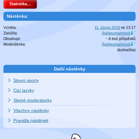
Statistika…
Nástěnka:
Vznikla:
11. února 2010
ve
13:17
Založila:
ÁjaNeumannová
Obsahuje:
~ 8 tisíc
příspěvků
Moderátorka:
ÁjaNeumannová
(
kulisačka
)
Další nástěnky
Slovní sporty
Cizí jazyky
Stejné moderátorky
Všechny nástěnky
Pravidla nástěnek