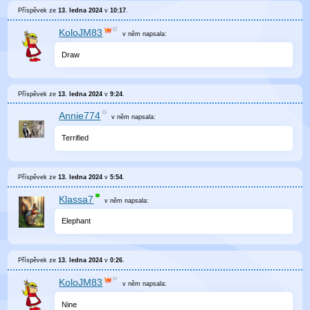
Příspěvek ze
13. ledna 2024
v
10:17
.
KoloJM83
v něm
napsala:
Draw
Příspěvek ze
13. ledna 2024
v
9:24
.
Annie774
v něm
napsala:
Terrified
Příspěvek ze
13. ledna 2024
v
5:54
.
Klassa7
v něm
napsala:
Elephant
Příspěvek ze
13. ledna 2024
v
0:26
.
KoloJM83
v něm
napsala:
Nine