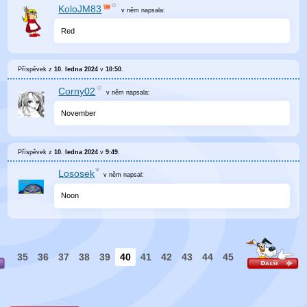
KoloJM83
v něm
napsala:
Red
Příspěvek z
10. ledna 2024
v
10:50
.
Corny02
v něm
napsala:
November
Příspěvek z
10. ledna 2024
v
9:49
.
Lososek
v něm
napsal:
Noon
35
36
37
38
39
40
41
42
43
44
45