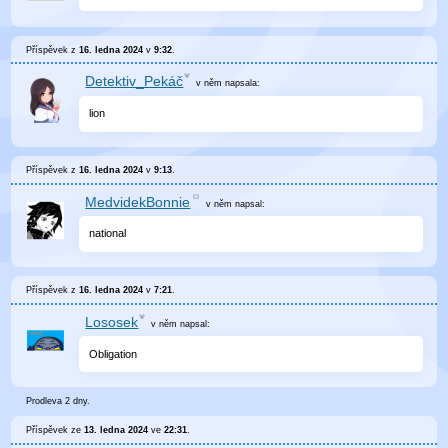
Příspěvek z
16. ledna 2024
v
9:32
.
Detektiv_Pekáč
v něm
napsala:
lion
Příspěvek z
16. ledna 2024
v
9:13
.
MedvidekBonnie
v něm
napsal:
national
Příspěvek z
16. ledna 2024
v
7:21
.
Lososek
v něm
napsal:
Obligation
Prodleva 2 dny.
Příspěvek ze
13. ledna 2024
ve
22:31
.