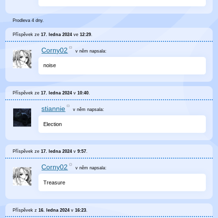
Prodleva 4 dny.
Příspěvek ze
17. ledna 2024
ve
12:29
.
Corny02
v něm
napsala:
noise
Příspěvek ze
17. ledna 2024
v
10:40
.
stiannie
v něm
napsala:
Election
Příspěvek ze
17. ledna 2024
v
9:57
.
Corny02
v něm
napsala:
Treasure
Příspěvek z
16. ledna 2024
v
16:23
.