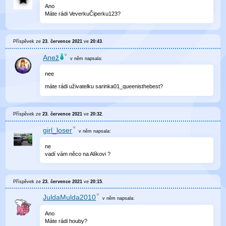
Ano
Máte rádi VeverkuČiperku123?
Příspěvek ze
23. července 2021
ve
20:43
.
Anež
v něm
napsala:
nee
máte rádi uživatelku sarinka01_queenisthebest?
Příspěvek ze
23. července 2021
ve
20:32
.
girl_loser
v něm
napsala:
ne
vadí vám něco na Alíkovi ?
Příspěvek ze
23. července 2021
ve
20:15
.
JuldaMulda2010
v něm
napsala:
Ano
Máte rádi houby?