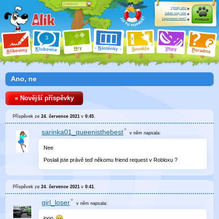
Výhody účtu
Založit nový účet
Zapomenuté heslo?
Přihlásit
ry
N
ástěnky
H
outěže
V
tipy
K
lubovna
S
P
líkoviny
oradna
A
Ano, ne
« Novější příspěvky
Příspěvek ze
24. července 2021
v
0:45
.
sarinka01_queenisthebest
v něm
napsala:
Nee
Poslali jste právě teď někomu friend request v Robloxu ?
Příspěvek ze
24. července 2021
v
0:41
.
girl_loser
v něm
napsala:
jooo