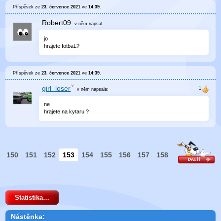
Příspěvek ze
23. července 2021
ve
14:39
.
Robert09
v něm
napsal:
jo
hrajete fotbaL?
Příspěvek ze
23. července 2021
ve
14:39
.
girl_loser
v něm
napsala:
ne
hrajete na kytaru ?
150
151
152
153
154
155
156
157
158
Statistika…
Nástěnka: