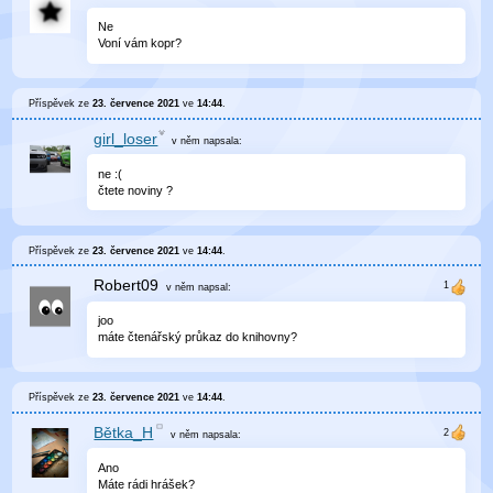
Ne
Voní vám kopr?
Příspěvek ze
23. července 2021
ve
14:44
.
girl_loser
v něm
napsala:
ne :(
čtete noviny ?
Příspěvek ze
23. července 2021
ve
14:44
.
Robert09
v něm
napsal:
joo
máte čtenářský průkaz do knihovny?
Příspěvek ze
23. července 2021
ve
14:44
.
Bětka_H
v něm
napsala:
Ano
Máte rádi hrášek?