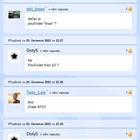
girl_loser
v něm
napsala:
občas jo
používáte "lmao" ?
Příspěvek ze
23. července 2021
ve
21:27
.
Doty5
v něm
napsala:
Ne
Používáte frázi xD ?
Příspěvek ze
23. července 2021
ve
21:26
.
Teer_Lee
v něm
napsala:
Ano
Znáte BTS?
Příspěvek ze
23. července 2021
ve
21:23
.
Doty5
v něm
napsala: