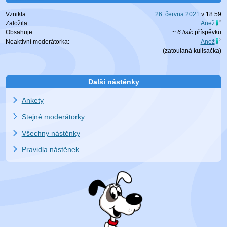
Vznikla:
26. června 2021
v
18:59
Založila:
Anež
Obsahuje:
~ 6 tisíc
příspěvků
Neaktivní moderátorka:
Anež
(zatoulaná
kulisačka
)
Další nástěnky
Ankety
Stejné moderátorky
Všechny nástěnky
Pravidla nástěnek