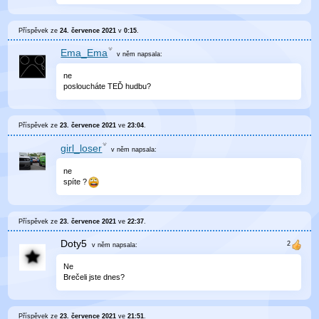
Příspěvek ze
24. července 2021
v
0:15
.
Ema_Ema
v něm
napsala:
ne
posloucháte TEĎ hudbu?
Příspěvek ze
23. července 2021
ve
23:04
.
girl_loser
v něm
napsala:
ne
spíte ?
Příspěvek ze
23. července 2021
ve
22:37
.
Doty5
v něm
napsala:
Ne
Brečeli jste dnes?
Příspěvek ze
23. července 2021
ve
21:51
.