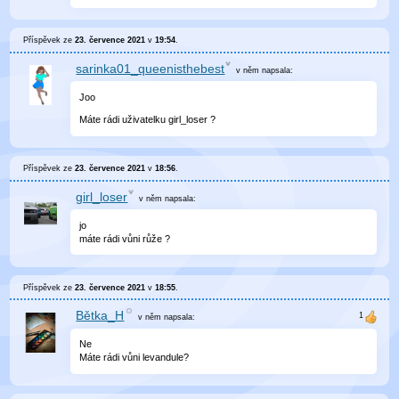
Příspěvek ze
23. července 2021
v
19:54
.
sarinka01_queenisthebest
v něm
napsala:
Joo
Máte rádi uživatelku girl_loser ?
Příspěvek ze
23. července 2021
v
18:56
.
girl_loser
v něm
napsala:
jo
máte rádi vůni růže ?
Příspěvek ze
23. července 2021
v
18:55
.
Bětka_H
v něm
napsala:
Ne
Máte rádi vůni levandule?