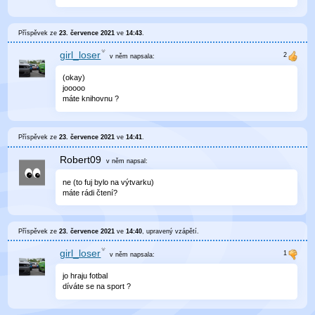
Příspěvek ze
23. července 2021
ve
14:43
.
girl_loser
v něm
napsala:
(okay)
jooooo
máte knihovnu ?
Příspěvek ze
23. července 2021
ve
14:41
.
Robert09
v něm
napsal:
ne (to fuj bylo na výtvarku)
máte rádi čtení?
Příspěvek ze
23. července 2021
ve
14:40
, upravený
vzápětí
.
girl_loser
v něm
napsala:
jo hraju fotbal
díváte se na sport ?