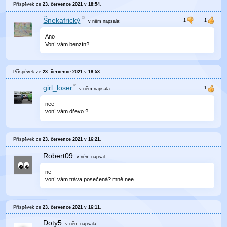
Příspěvek ze
23. července 2021
v
18:54
.
Šnekafrický
v něm
napsala:
Ano
Voní vám benzín?
Příspěvek ze
23. července 2021
v
18:53
.
girl_loser
v něm
napsala:
nee
voní vám dřevo ?
Příspěvek ze
23. července 2021
v
16:21
.
Robert09
v něm
napsal:
ne
voní vám tráva posečená? mně nee
Příspěvek ze
23. července 2021
v
16:11
.
Doty5
v něm
napsala: