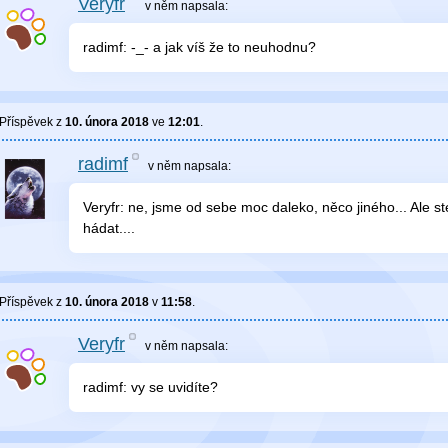
Veryfr
v něm
napsala:
radimf: -_- a jak víš že to neuhodnu?
Příspěvek z
10. února 2018
ve
12:01
.
radimf
v něm
napsala:
Veryfr: ne, jsme od sebe moc daleko, něco jiného... Ale s
hádat....
Příspěvek z
10. února 2018
v
11:58
.
Veryfr
v něm
napsala:
radimf: vy se uvidíte?