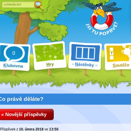
ry
N
ástěnky
H
outěže
K
lubovna
S
Co právě děláte?
« Novější příspěvky
Příspěvek z
10. února 2018
ve
13:50
.