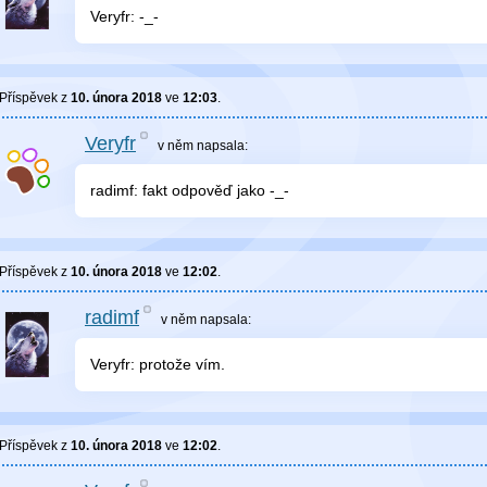
Veryfr: -_-
Příspěvek z
10. února 2018
ve
12:03
.
Veryfr
v něm
napsala:
radimf: fakt odpověď jako -_-
Příspěvek z
10. února 2018
ve
12:02
.
radimf
v něm
napsala:
Veryfr: protože vím.
Příspěvek z
10. února 2018
ve
12:02
.