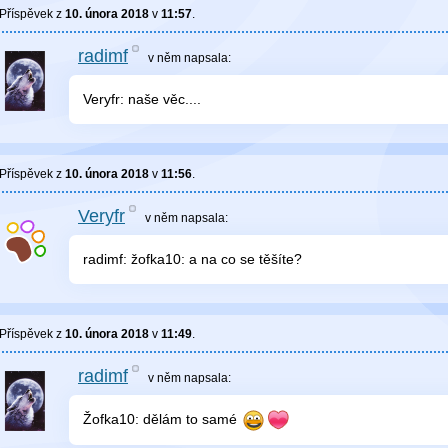
Příspěvek z
10. února 2018
v
11:57
.
radimf
v něm
napsala:
Veryfr: naše věc....
Příspěvek z
10. února 2018
v
11:56
.
Veryfr
v něm
napsala:
radimf: žofka10: a na co se těšíte?
Příspěvek z
10. února 2018
v
11:49
.
radimf
v něm
napsala:
Žofka10: dělám to samé