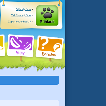
Výhody účtu
Založit nový účet
Přihlásit
Zapomenuté heslo?
V
tipy
P
oradna