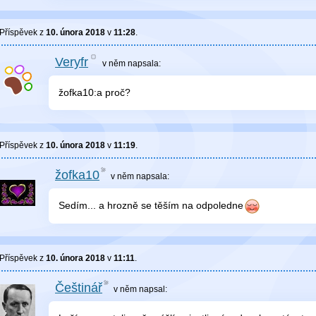
Příspěvek z
10. února 2018
v
11:28
.
Veryfr
v něm
napsala:
žofka10:a proč?
Příspěvek z
10. února 2018
v
11:19
.
žofka10
v něm
napsala:
Sedím... a hrozně se těším na odpoledne
Příspěvek z
10. února 2018
v
11:11
.
Češtinář
v něm
napsal: