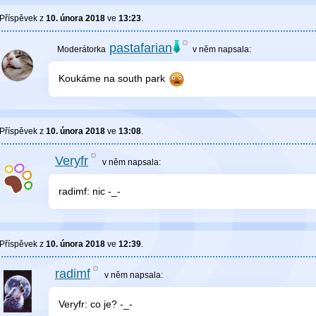
Příspěvek z
10. února 2018
ve
13:23
.
pastafarian
v něm
napsala:
Koukáme na south park
Příspěvek z
10. února 2018
ve
13:08
.
Veryfr
v něm
napsala:
radimf: nic -_-
Příspěvek z
10. února 2018
ve
12:39
.
radimf
v něm
napsala:
Veryfr: co je? -_-