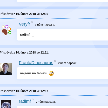
Příspěvek z
10. února 2018
ve
12:30
.
Veryfr
v něm
napsala:
radimf:-_-
Příspěvek z
10. února 2018
ve
12:11
.
FrantaDinosaurus
v něm
napsal:
nejsem na tabletu
Příspěvek z
10. února 2018
ve
12:07
.
radimf
v něm
napsala: