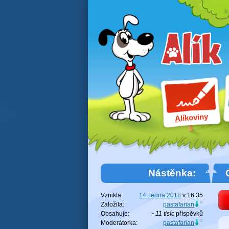
líkoviny
A
Nástěnka:
Vznikla:
14. ledna 2018
v
16:35
Založila:
pastafarian
Obsahuje:
~ 11 tisíc
příspěvků
Moderátorka:
pastafarian