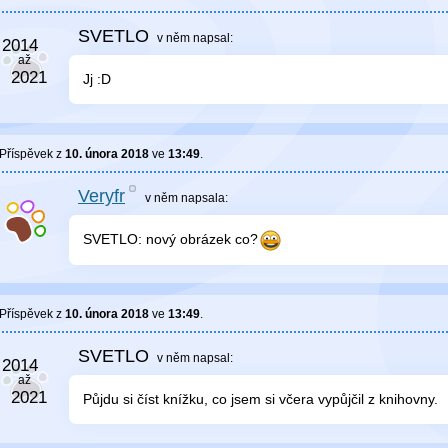
SVETLO
v něm
napsal:
Jj :D
Příspěvek z
10. února 2018
ve
13:49
.
Veryfr
v něm
napsala:
SVETLO: nový obrázek co?
Příspěvek z
10. února 2018
ve
13:49
.
SVETLO
v něm
napsal:
Půjdu si číst knížku, co jsem si včera vypůjčil z knihovny.