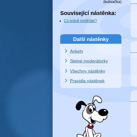
(
kulisačka
)
Související nástěnka:
Co právě neděláte?
Další nástěnky
Ankety
Stejné moderátorky
Všechny nástěnky
Pravidla nástěnek