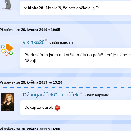
vikinka28:
No vidíš, že ses dočkala. ;-D
Příspěvek ze
29. května 2019
v
19:05
.
vikinka28
v něm
napsala:
Předevčírem jsem tu knížku měla na poště, teď je už se
Děkuji.
Příspěvek ze
29. května 2019
ve
13:20
.
DžungaráčekChlupáček
v něm
napsala:
Děkuji za dárek
Příspěvek ze
28. května 2019
v
16:08
.