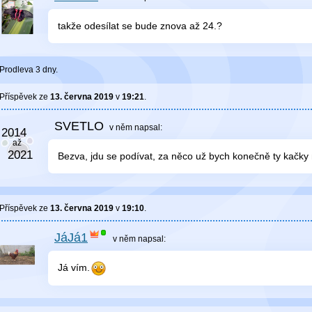
takže odesílat se bude znova až 24.?
Prodleva 3 dny.
Příspěvek ze
13. června 2019
v
19:21
.
SVETLO
v něm
napsal:
Bezva, jdu se podívat, za něco už bych konečně ty kačky m
Příspěvek ze
13. června 2019
v
19:10
.
JáJá1
v něm
napsal:
Já vím.