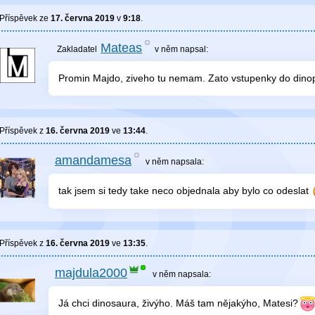
Příspěvek ze
17. června 2019
v
9:18
.
Mateas
v něm
napsal:
Promin Majdo, ziveho tu nemam. Zato vstupenky do dinopa
Příspěvek z
16. června 2019
ve
13:44
.
amandamesa
v něm
napsala:
tak jsem si tedy take neco objednala aby bylo co odeslat
Příspěvek z
16. června 2019
ve
13:35
.
majdula2000
v něm
napsala:
Já chci dinosaura, živýho. Máš tam nějakýho, Matesi?