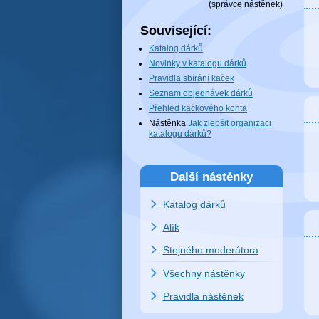
(
správce nástěnek
)
Související:
Katalog dárků
Novinky v katalogu dárků
Pravidla sbírání kaček
Seznam objednávek dárků
Přehled kačkového konta
Nástěnka
Jak zlepšit organizaci
katalogu dárků?
Další nástěnky
Katalog dárků
Alík
Stejného moderátora
Všechny nástěnky
Pravidla nástěnek