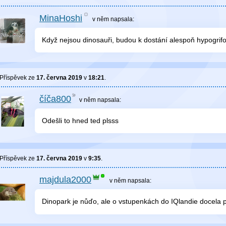
MinaHoshi
v něm
napsala:
Když nejsou dinosauři, budou k dostání alespoň hypogrif
Příspěvek ze
17. června 2019
v
18:21
.
číča800
v něm
napsala:
Odešli to hned ted plsss
Příspěvek ze
17. června 2019
v
9:35
.
majdula2000
v něm
napsala:
Dinopark je nůďo, ale o vstupenkách do IQlandie docela 