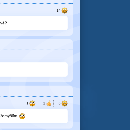
ové?
přemýšlím.