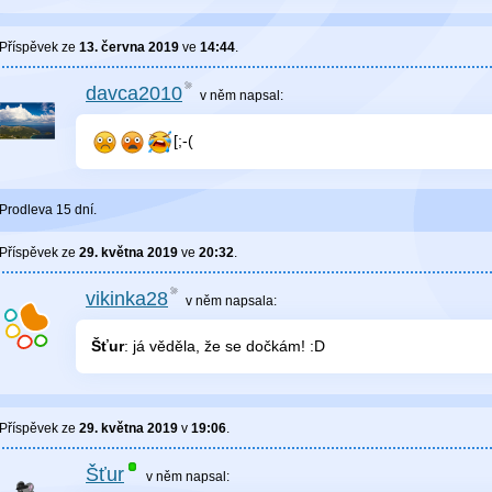
Příspěvek ze
13. června 2019
ve
14:44
.
davca2010
v něm
napsal:
[;-(
Prodleva 15 dní.
Příspěvek ze
29. května 2019
ve
20:32
.
vikinka28
v něm
napsala:
Šťur
: já věděla, že se dočkám! :D
Příspěvek ze
29. května 2019
v
19:06
.
Šťur
v něm
napsal: