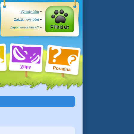
Výhody účtu
Založit nový účet
Přihlásit
Zapomenuté heslo?
V
tipy
P
oradna