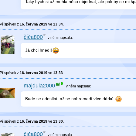
Taky bych si už mohla něco objednat, ale pak by se mi špa
Příspěvek z
16. června 2019
ve
13:34
.
číča800
v něm
napsala:
Já chci hned!!
Příspěvek z
16. června 2019
ve
13:33
.
majdula2000
v něm
napsala:
Bude se odesílat, až se nahromadí více dárků.
Příspěvek z
16. června 2019
ve
13:30
.
číča800
v něm
napsala: