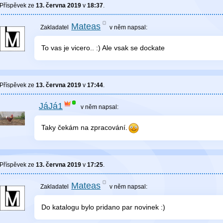
Příspěvek ze
13. června 2019
v
18:37
.
Mateas
v něm
napsal:
To vas je vicero.. :) Ale vsak se dockate
Příspěvek ze
13. června 2019
v
17:44
.
JáJá1
v něm
napsal:
Taky čekám na zpracování.
Příspěvek ze
13. června 2019
v
17:25
.
Mateas
v něm
napsal:
Do katalogu bylo pridano par novinek :)