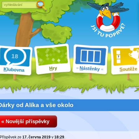
ry
N
ástěnky
H
outěže
K
lubovna
S
Dárky od Alíka a vše okolo
« Novější příspěvky
Příspěvek ze
17. června 2019
v
18:29
.