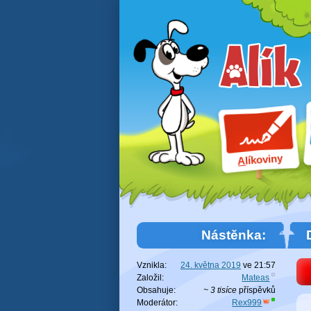
líkoviny
A
Nástěnka:
Vznikla:
24. května 2019
ve
21:57
Založil:
Mateas
Obsahuje:
~ 3 tisíce
příspěvků
Moderátor:
Rex999