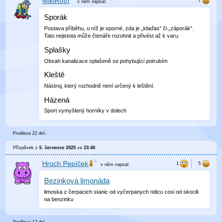
MikiRoth
v něm
napsal:
Sporák
Postava příběhu, u níž je sporné, zda je „klaďas“ či „záporák“.
Tato nejistota může čtenáře rozohnit a přivést až k varu.
Splašky
Obsah kanalizace splašeně se pohybující potrubím
Kleště
Nástroj, který rozhodně není určený k leštění.
Házená
Sport vymyšlený horníky v dolech
Prodleva 22 dní.
Příspěvek z
5. července 2025
ve
23:40
.
Hroch Pepíček
v něm
napsal:
Bezinková limonáda
limoska z čerpacich stanic od vyčerpanych ridicu cosi od skocili
na benzinku
Prodleva 12 dní.