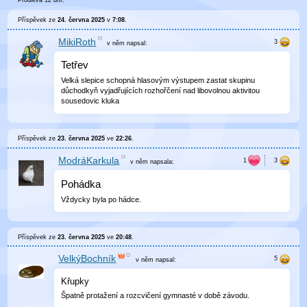
Příspěvek ze
24. června 2025
v
7:08
.
MikiRoth
v něm
napsal:
Tetřev
Velká slepice schopná hlasovým výstupem zastat skupinu
důchodkyň vyjadřujících rozhořčení nad libovolnou aktivitou
sousedovic kluka
Příspěvek ze
23. června 2025
ve
22:26
.
ModráKarkula
v něm
napsala:
Pohádka
Vždycky byla po hádce.
Příspěvek ze
23. června 2025
ve
20:48
.
VelkýBochník
v něm
napsal:
Křupky
Špatně protažení a rozcvičení gymnasté v době závodu.