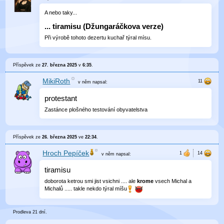
A nebo taky...
...
tiramisu (Džungaráčkova verze)
Při výrobě tohoto dezertu kuchař týral mísu.
Příspěvek ze
27. března 2025
v
6:35
.
MikiRoth
v něm
napsal:
protestant
Zastánce plošného testování obyvatelstva
Příspěvek ze
26. března 2025
ve
22:34
.
Hroch Pepíček
v něm
napsal:
tiramisu
doborota ketrou smi jist vsichni .... ale
krome
vsech Michal a
Michalů ..... takle nekdo týral míšu
Prodleva 21 dní.