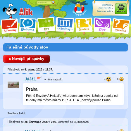
Výhody účtu
Založit nový účet
Zapomenuté heslo?
Přihlásit
ry
N
ástěnky
H
outěže
V
tipy
K
lubovna
S
P
líkoviny
oradna
A
Falešné původy slov
« Novější příspěvky
Příspěvek ze
6. srpna 2025
v
16:37
.
JáJá1
v něm
napsal:
Praha
Pěkně Rozbitý A Hnisající Akordeon tam kdysi ležel na zemi a od
té doby má město název P. R. A. H. A., později pouze Praha.
Prodleva 9 dní.
Příspěvek ze
28. července 2025
v
7:08
, upravený
po 24 minutách
.