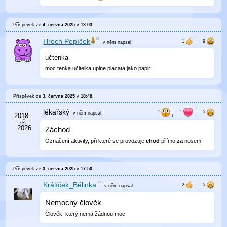
Příspěvek ze
4. června 2025
v
18:03
.
Hroch Pepíček
v něm
napsal:
učtenka
moc tenka učitelka uplne placata jako papir
Příspěvek ze
3. června 2025
v
18:48
.
lékařský
v něm
napsal:
Záchod
Označení aktivity, při které se provozuje
chod
přímo
za
nosem.
Příspěvek ze
3. června 2025
v
17:50
.
Králíček_Bělinka
v něm
napsal:
Nemocný člověk
Člověk, který nemá žádnou moc