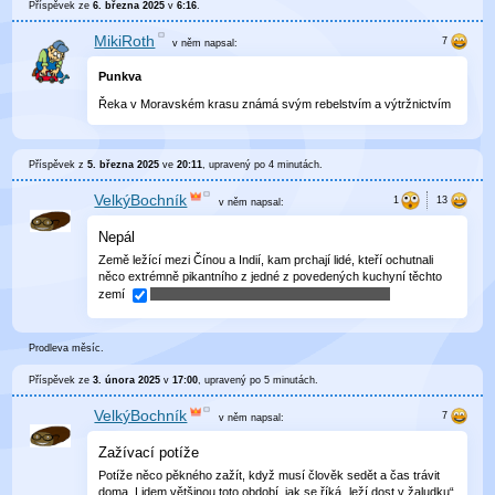
Příspěvek ze
6. března 2025
v
6:16
.
MikiRoth
v něm
napsal:
Punkva
Řeka v Moravském krasu známá svým rebelstvím a výtržnictvím
Příspěvek z
5. března 2025
ve
20:11
, upravený
po 4 minutách
.
VelkýBochník
v něm
napsal:
Nepál
Země ležící mezi Čínou a Indií, kam prchají lidé, kteří ochutnali
něco extrémně pikantního z jedné z povedených kuchyní těchto
zemí
Prodleva měsíc.
Příspěvek ze
3. února 2025
v
17:00
, upravený
po 5 minutách
.
VelkýBochník
v něm
napsal:
Zažívací potíže
Potíže něco pěkného zažít, když musí člověk sedět a čas trávit
doma. Lidem většinou toto období, jak se říká „leží dost v žaludku“