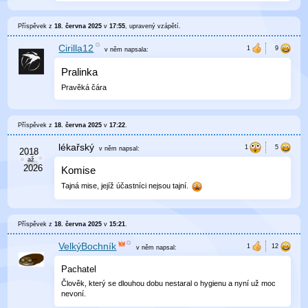
Příspěvek z
18. června 2025
v
17:55
, upravený
vzápětí
.
Cirilla12
v něm
napsala:
Pralinka
Pravěká čára
Příspěvek z
18. června 2025
v
17:22
.
lékařský
v něm
napsal:
Komise
Tajná mise, jejíž účastníci nejsou tajní.
Příspěvek z
18. června 2025
v
15:21
.
VelkýBochník
v něm
napsal:
Pachatel
Člověk, který se dlouhou dobu nestaral o hygienu a nyní už moc
nevoní.