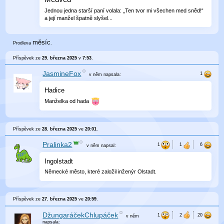
Jednou jedna starší paní volala: „Ten tvor mi všechen med sněd!“
a její manžel špatně slyšel...
měsíc
Prodleva
.
Příspěvek ze
29. března 2025
v
7:53
.
JasmineFox
v něm
napsala:
Hadice
Manželka od hada
Příspěvek ze
28. března 2025
ve
20:01
.
Pralinka2
v něm
napsal:
Ingolstadt
Německé město, které založil inženýr Olstadt.
Příspěvek ze
27. března 2025
ve
20:59
.
DžungaráčekChlupáček
v něm
napsala: