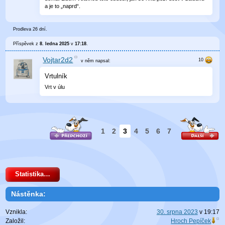
a je to „naprd“.
Prodleva 26 dní.
Příspěvek z
8. ledna 2025
v
17:18
.
Vojtar2d2
v něm
napsal:
Vrtulník
Vrt v úlu
1
2
3
4
5
6
7
Statistika…
Nástěnka:
Vznikla:
30. srpna 2023
v
19:17
Založil:
Hroch Pepíček