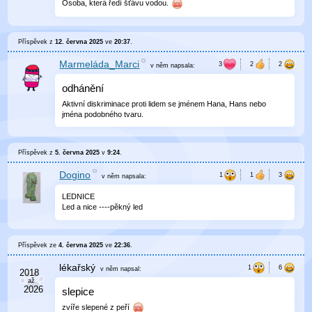
Osoba, která ředí šťávu vodou.
Příspěvek z
12. června 2025
ve
20:37
.
Marmeláda_Marci
v něm
napsala:
odhánění
Aktivní diskriminace proti lidem se jménem Hana, Hans nebo
jména podobného tvaru.
Příspěvek z
5. června 2025
v
9:24
.
Dogino
v něm
napsala:
LEDNICE
Led a nice ----pěkný led
Příspěvek ze
4. června 2025
ve
22:36
.
lékařský
v něm
napsal:
slepice
zvíře slepené z peří