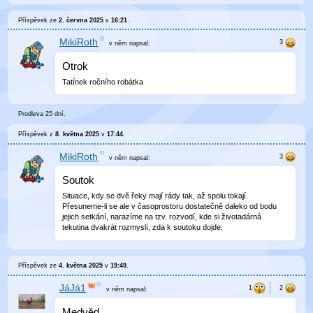
Příspěvek ze
2. června 2025
v
16:21
.
MikiRoth
v něm
napsal:
Otrok
Tatínek ročního robátka
Prodleva 25 dní.
Příspěvek z
8. května 2025
v
17:44
.
MikiRoth
v něm
napsal:
Soutok
Situace, kdy se dvě řeky mají rády tak, až spolu tokají.
Přesuneme-li se ale v časoprostoru dostatečně daleko od bodu
jejich setkání, narazíme na tzv. rozvodí, kde si životadárná
tekutina dvakrát rozmyslí, zda k soutoku dojde.
Příspěvek ze
4. května 2025
v
19:49
.
JáJá1
v něm
napsal:
Medvěd