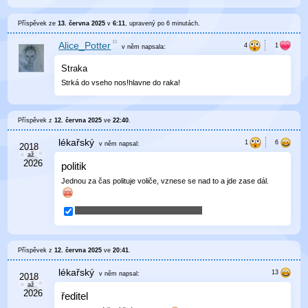
Příspěvek ze
13. června 2025
v
6:11
, upravený
po 6 minutách
.
Alice_Potter
v něm
napsala:
Straka
Strká do vseho nos!hlavne do raka!
Příspěvek z
12. června 2025
ve
22:40
.
lékařský
v něm
napsal:
politik
Jednou za čas polituje voliče, vznese se nad to a jde zase dál.
Příspěvek z
12. června 2025
ve
20:41
.
lékařský
v něm
napsal:
ředitel