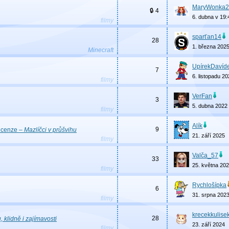
MaryWonka2
🔒 4
6. dubna v 19:
filmy
sparťan14
28
1. března 202
Minecraft
UpírekDavíd
7
6. listopadu 2
filmy
VerFan
3
5. dubna 2022
filmy
Alík
9
ecenze
–
Mazlíčci v průšvihu
21. září 2025
filmy
Valča_57
33
25. května 20
filmy
Rychlošípka
6
31. srpna 202
filmy
krecekkulise
28
u, klidně i zajímavosti
23. září 2024
filmy