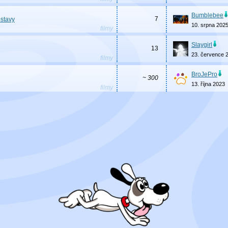
Bumblebee
7
ostavy
10. srpna 202
filmy
Slaygirl
13
23. července 
filmy
BroJePro
~ 300
13. října 2023
filmy