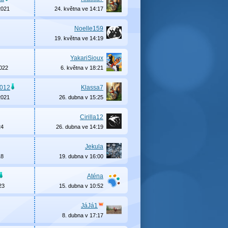
2021
24. května ve 14:17
Noelle159
19. května ve 14:19
YakariSioux
2022
6. května v 18:21
2012
Klassa7
2021
26. dubna v 15:25
Cirilla12
24
26. dubna ve 14:19
Jekula
18
19. dubna v 16:00
Aténa
23
15. dubna v 10:52
JáJá1
8. dubna v 17:17