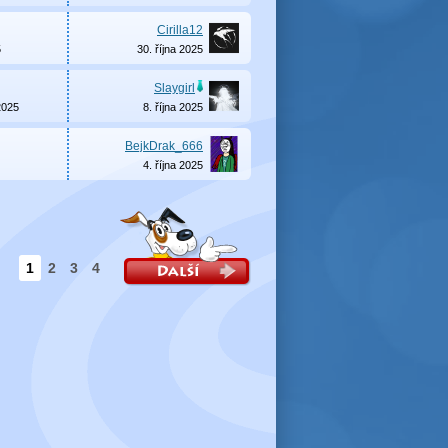
Cirilla12
5
30. října 2025
Slaygirl
2025
8. října 2025
BejkDrak_666
4. října 2025
1
2
3
4