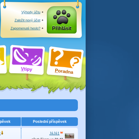
Výhody účtu
Založit nový účet
Přihlásit
Zapomenuté heslo?
V
tipy
P
oradna
spěvek
Poslední příspěvek
k
JáJá1