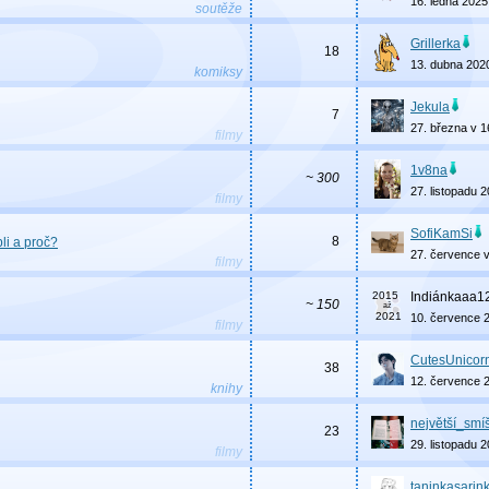
16. ledna 2025
soutěže
Grillerka
18
13. dubna 202
komiksy
Jekula
7
27. března v 1
filmy
1v8na
~ 300
27. listopadu 
filmy
SofiKamSi
8
bli a proč?
27. července 
filmy
Indiánkaaa1
~ 150
10. července 
filmy
CutesUnicor
38
12. července 
knihy
největší_smí
23
29. listopadu 
filmy
taninkasarin