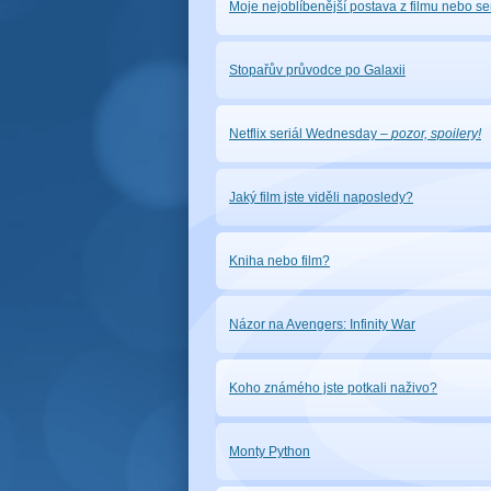
Moje nejoblíbenější postava z filmu nebo seri
Stopařův průvodce po Galaxii
Netflix seriál Wednesday
–
pozor, spoilery!
Jaký film jste viděli naposledy?
Kniha nebo film?
Názor na Avengers: Infinity War
Koho známého jste potkali naživo?
Monty Python