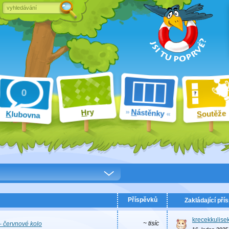
ry
N
ástěnky
H
outěže
K
lubovna
S
Příspěvků
Zakládající pří
krecekkulise
~ tisíc
–
červnové kolo