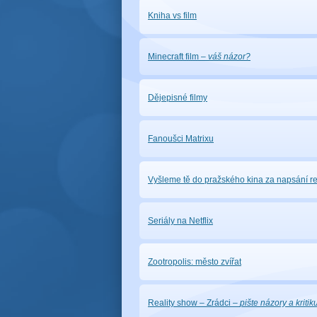
Kniha vs film
Minecraft film
–
váš názor?
Dějepisné filmy
Fanoušci Matrixu
Vyšleme tě do pražského kina za napsání r
Seriály na Netflix
Zootropolis: město zvířat
Reality show – Zrádci
–
pište názory a kritik