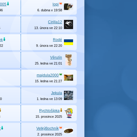
005
lopi
46
6. dubna v 19:58
Cirilla12
5
13. února ve 22:10
ek
Rodé
022
9. února ve 22:20
Věrulín
25. ledna ve 21:01
majdula2000
15. ledna ve 21:27
Jekula
20
1. ledna ve 13:09
Rychlošípka
3
15. prosince 2025
k
VelkýBochník
2. prosince 2025