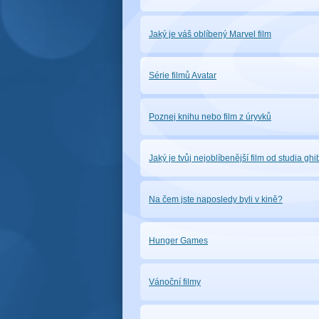
Jaký je váš oblíbený Marvel film
Série filmů Avatar
Poznej knihu nebo film z úryvků
Jaký je tvůj nejoblíbenější film od studia ghi
Na čem jste naposledy byli v kině?
Hunger Games
Vánoční filmy