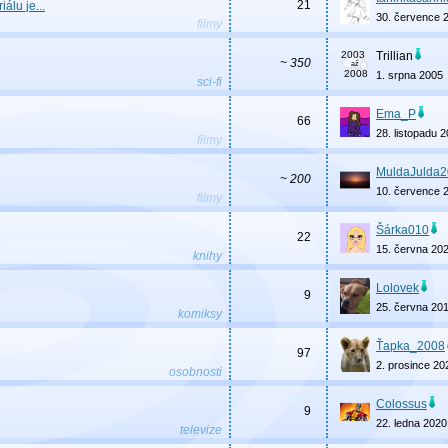
21
álu je...
30. července 
filmy
Trillian
~ 350
1. srpna 2005
sci-fi
Ema_P
66
28. listopadu 
filmy
MuldaJulda
~ 200
10. července 
filmy
Šárka010
22
15. června 20
knihy
Lolovek
9
25. června 20
komiksy
Ťapka_2008
97
2. prosince 20
osobnosti
Colossus
9
22. ledna 2020
televize