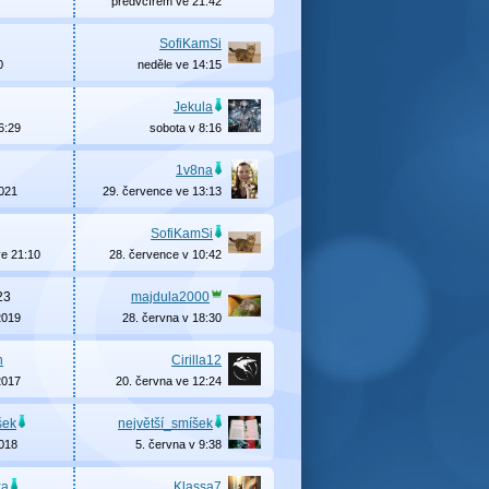
předvčírem ve 21:42
SofiKamSi
0
neděle ve 14:15
Jekula
6:29
sobota v 8:16
1v8na
2021
29. července ve 13:13
SofiKamSi
ve 21:10
28. července v 10:42
23
majdula2000
2019
28. června v 18:30
n
Cirilla12
2017
20. června ve 12:24
šek
největší_smíšek
2018
5. června v 9:38
ka
Klassa7