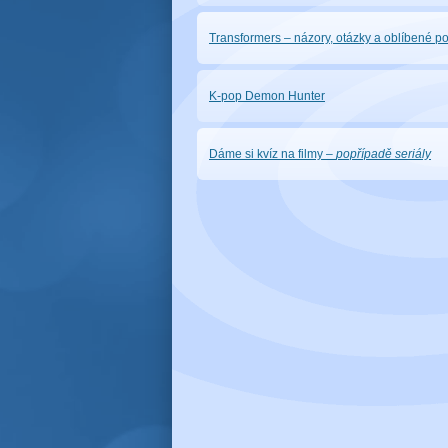
Transformers – názory, otázky a oblíbené p
K-pop Demon Hunter
Dáme si kvíz na filmy
–
popřípadě seriály