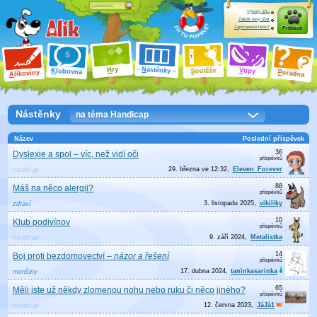
Výhody účtu
Založit nový účet
Zapomenuté heslo?
Přihlásit
ry
N
ástěnky
H
outěže
V
tipy
K
lubovna
S
P
líkoviny
oradna
A
Nástěnky
na téma Handicap
Název
Poslední příspěvek
36
Dyslexie a spol – víc, než vidí oči
29. března ve 12:32
Eleven_Forever
handicap
88
Máš na něco alergii?
3. listopadu 2025
vikiliky
zdraví
10
Klub podivínov
9. září 2024
Metalistka
handicap
14
Boj proti bezdomovectví
–
názor a řešení
17. dubna 2024
taninkasarinka
menšiny
65
Měli jste už někdy zlomenou nohu nebo ruku či něco jiného?
12. června 2023
JáJá1
handicap