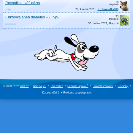
18
Rovnátka – váš názor
26. května 2023
Knihomolka365
zuby
33
Cukrovka aneb diabetes
–
1. typu
30. dubna 2023
Rapo
handicap
© 2000–2026
Alík.cz
•
Kde co je?
•
Pro rodiče
•
Seznam správců
•
Pravidla chování
•
Písničky
•
Katalog dárků
•
Reklama a
spolupráce