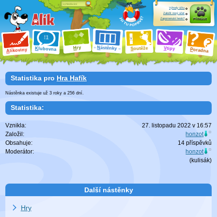
Výhody účtu
Založit nový účet
Zapomenuté heslo?
Přihlásit
ry
N
ástěnky
H
outěže
V
tipy
K
lubovna
S
P
líkoviny
oradna
A
Statistika pro
Hra Hafík
Nástěnka existuje už
3
roky a
256
dní.
Statistika:
Vznikla:
27. listopadu 2022 v 16:57
Založil:
honzot
Obsahuje:
14 příspěvků
Moderátor:
honzot
(
kulisák
)
Další nástěnky
Hry