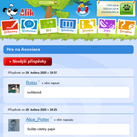
Výhody účtu
Založit nový účet
Zapomenuté heslo?
Přihlásit
ry
N
ástěnky
H
outěže
V
tipy
K
lubovna
S
P
líkoviny
oradna
A
Hra na Asociace
« Novější příspěvky
Příspěvek ze
29. května 2025
v
19:57
.
Rokio
v něm
napsal:
světlonoš
Příspěvek ze
29. května 2025
v
18:25
.
Alice_Potter
v něm
napsala:
Světlo citelny papír