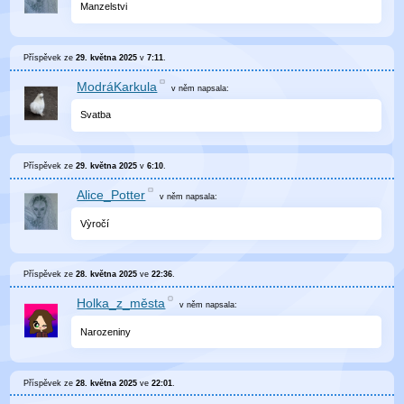
Manzelstvi
Příspěvek ze
29. května 2025
v
7:11
.
ModráKarkula
v něm
napsala:
Svatba
Příspěvek ze
29. května 2025
v
6:10
.
Alice_Potter
v něm
napsala:
Vỳročí
Příspěvek ze
28. května 2025
ve
22:36
.
Holka_z_města
v něm
napsala:
Narozeniny
Příspěvek ze
28. května 2025
ve
22:01
.