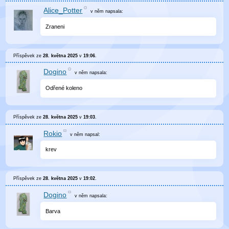
Alice_Potter
v něm
napsala:
Zraneni
Příspěvek ze
28. května 2025
v
19:06
.
Dogino
v něm
napsala:
Odřené koleno
Příspěvek ze
28. května 2025
v
19:03
.
Rokio
v něm
napsal:
krev
Příspěvek ze
28. května 2025
v
19:02
.
Dogino
v něm
napsala:
Barva