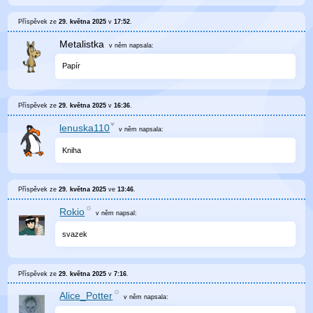
Příspěvek ze
29. května 2025
v
17:52
.
Metalistka
v něm
napsala:
Papír
Příspěvek ze
29. května 2025
v
16:36
.
lenuska110
v něm
napsala:
Kniha
Příspěvek ze
29. května 2025
ve
13:46
.
Rokio
v něm
napsal:
svazek
Příspěvek ze
29. května 2025
v
7:16
.
Alice_Potter
v něm
napsala: