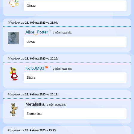
Obraz
Příspěvek ze
28. května 2025
ve
21:04
.
Alice_Potter
v něm
napsala:
obvaz
Příspěvek ze
28. května 2025
ve
20:25
.
KoloJM83
v něm
napsala:
Sádra
Příspěvek ze
28. května 2025
ve
20:11
.
Metalistka
v něm
napsala:
Zlomenina
Příspěvek ze
28. května 2025
v
19:23
.