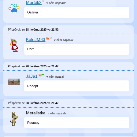
Morčík2
v něm
napsala:
Oslava
Příspěvek ze
28. května 2025
ve
21:50
.
KoloJM83
v něm
napsala:
Dort
Příspěvek ze
28. května 2025
ve
21:47
.
JáJá1
v něm
napsal:
Recept
Příspěvek ze
28. května 2025
ve
21:42
.
Metalistka
v něm
napsala:
Postupy