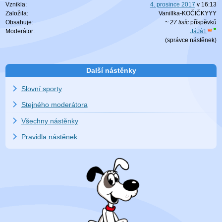
Vznikla:
4. prosince 2017
v
16:13
Založila:
Vanillka-KOČIČKYYY
Obsahuje:
~ 27 tisíc
příspěvků
Moderátor:
JáJá1
(
správce nástěnek
)
Další nástěnky
Slovní sporty
Stejného moderátora
Všechny nástěnky
Pravidla nástěnek