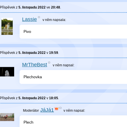
Příspěvek z
5. listopadu 2022
ve
20:48
.
Lassie
v něm
napsala:
Pivo
Příspěvek z
5. listopadu 2022
v
19:59
.
MrTheBest
v něm
napsal:
Plechovka
Příspěvek z
5. listopadu 2022
v
18:05
.
JáJá1
v něm
napsal:
Plech