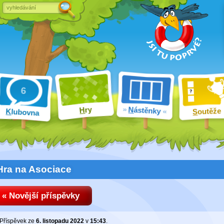
ry
N
ástěnky
H
outěže
K
lubovna
S
Hra na Asociace
« Novější příspěvky
Příspěvek ze
6. listopadu 2022
v
15:43
.