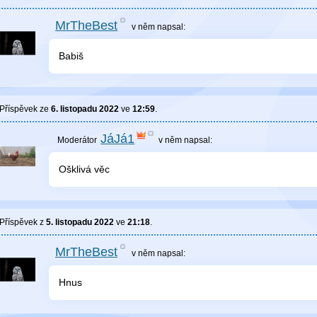
MrTheBest
v něm
napsal:
Babiš
Příspěvek ze
6. listopadu 2022
ve
12:59
.
JáJá1
v něm
napsal:
Ošklivá věc
Příspěvek z
5. listopadu 2022
ve
21:18
.
MrTheBest
v něm
napsal:
Hnus