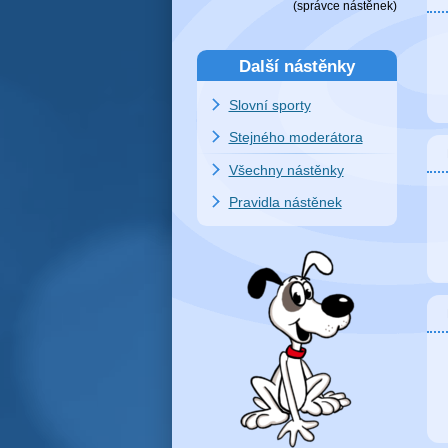
(
správce nástěnek
)
Další nástěnky
Slovní sporty
Stejného moderátora
Všechny nástěnky
Pravidla nástěnek