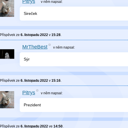
Pitrys
v něm
napsal:
Sireček
Příspěvek ze
6. listopadu 2022
v
15:28
.
MrTheBest
v něm
napsal:
Sýr
Příspěvek ze
6. listopadu 2022
v
15:16
.
Pitrys
v něm
napsal:
Prezident
Příspěvek ze
6. listopadu 2022
ve
14:50
.