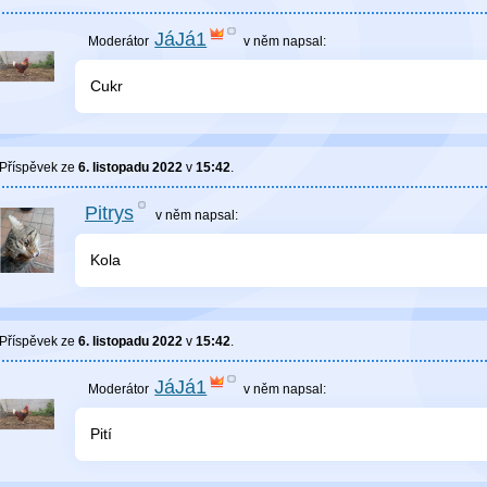
JáJá1
v něm
napsal:
Cukr
Příspěvek ze
6. listopadu 2022
v
15:42
.
Pitrys
v něm
napsal:
Kola
Příspěvek ze
6. listopadu 2022
v
15:42
.
JáJá1
v něm
napsal:
Pití