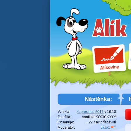
líkoviny
A
Nástěnka:
Vznikla:
4. prosince 2017
v
16:13
Založila:
Vanillka-KOČIČKYYY
Obsahuje:
~ 27 tisíc
příspěvků
Moderátor:
JáJá1