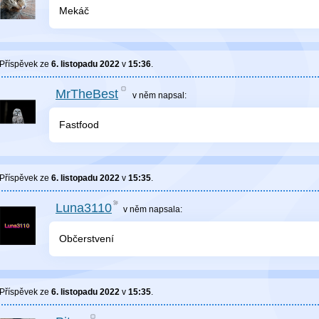
Mekáč
Příspěvek ze
6. listopadu 2022
v
15:36
.
MrTheBest
v něm
napsal:
Fastfood
Příspěvek ze
6. listopadu 2022
v
15:35
.
Luna3110
v něm
napsala:
Občerstvení
Příspěvek ze
6. listopadu 2022
v
15:35
.