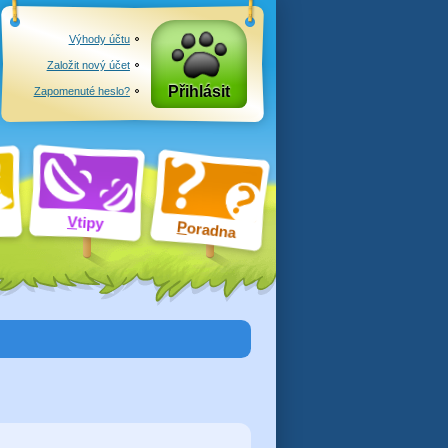
Výhody účtu
Založit nový účet
Přihlásit
Zapomenuté heslo?
V
tipy
P
oradna