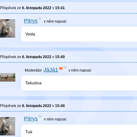
Příspěvek ze
6. listopadu 2022
v
15:41
.
Pitrys
v něm
napsal:
Voda
Příspěvek ze
6. listopadu 2022
v
15:40
.
JáJá1
v něm
napsal:
Tekutina
Příspěvek ze
6. listopadu 2022
v
15:40
.
Pitrys
v něm
napsal:
Tuk