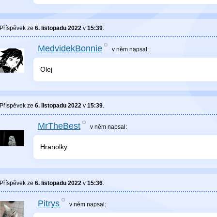
Příspěvek ze
6. listopadu 2022
v
15:39
.
MedvidekBonnie
v něm
napsal:
Olej
Příspěvek ze
6. listopadu 2022
v
15:39
.
MrTheBest
v něm
napsal:
Hranolky
Příspěvek ze
6. listopadu 2022
v
15:36
.
Pitrys
v něm
napsal: