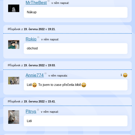
MrTheBest
v něm
napsal:
Nákup
Příspěvek z
19. června 2022
v
19:21
.
Rokio
v něm
napsal:
obchod
Příspěvek z
19. června 2022
v
19:03
.
Annie774
v něm
napsala:
Lidl
To jsem to zase přečetla blbě
Příspěvek z
19. června 2022
v
15:41
.
Pitrys
v něm
napsal:
Lidi