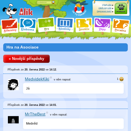
Výhody účtu
Založit nový účet
Zapomenuté heslo?
Přihlásit
ry
N
ástěnky
H
outěže
V
tipy
K
lubovna
S
P
líkoviny
oradna
A
Hra na Asociace
« Novější příspěvky
Příspěvek ze
20. června 2022
ve
14:12
.
MedvidekKiki
v něm
napsal:
Já
Příspěvek ze
20. června 2022
ve
14:01
.
MrTheBest
v něm
napsal:
Medvěd