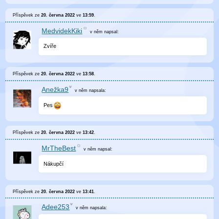
Příspěvek ze
20. června 2022
ve
13:59
.
MedvidekKiki
v něm
napsal:
Zvíře
Příspěvek ze
20. června 2022
ve
13:58
.
Anežka9
v něm
napsala:
Pes
Příspěvek ze
20. června 2022
ve
13:42
.
MrTheBest
v něm
napsal:
Nákupčí
Příspěvek ze
20. června 2022
ve
13:41
.
Adee253
v něm
napsala: