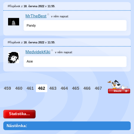
Příspěvek z
18. června 2022
v
11:55
.
MrTheBest
v něm
napsal:
Pandy
Příspěvek z
18. června 2022
v
11:55
.
MedvidekKiki
v něm
napsal:
Asie
459
460
461
462
463
464
465
466
467
Statistika…
Nástěnka: