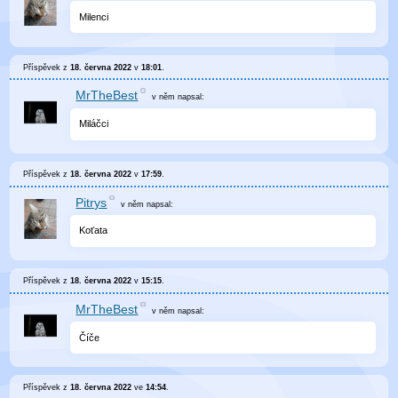
Milenci
Příspěvek z
18. června 2022
v
18:01
.
MrTheBest
v něm
napsal:
Miláčci
Příspěvek z
18. června 2022
v
17:59
.
Pitrys
v něm
napsal:
Koťata
Příspěvek z
18. června 2022
v
15:15
.
MrTheBest
v něm
napsal:
Číče
Příspěvek z
18. června 2022
ve
14:54
.