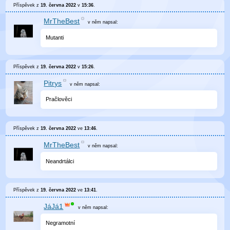
Příspěvek z
19. června 2022
v
15:36
.
MrTheBest
v něm
napsal:
Mutanti
Příspěvek z
19. června 2022
v
15:26
.
Pitrys
v něm
napsal:
Pračlověci
Příspěvek z
19. června 2022
ve
13:46
.
MrTheBest
v něm
napsal:
Neandrtálci
Příspěvek z
19. června 2022
ve
13:41
.
JáJá1
v něm
napsal:
Negramotní