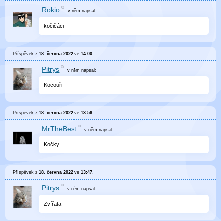
Rokio
v něm
napsal:
kočičáci
Příspěvek z
18. června 2022
ve
14:00
.
Pitrys
v něm
napsal:
Kocouři
Příspěvek z
18. června 2022
ve
13:56
.
MrTheBest
v něm
napsal:
Kočky
Příspěvek z
18. června 2022
ve
13:47
.
Pitrys
v něm
napsal:
Zvířata