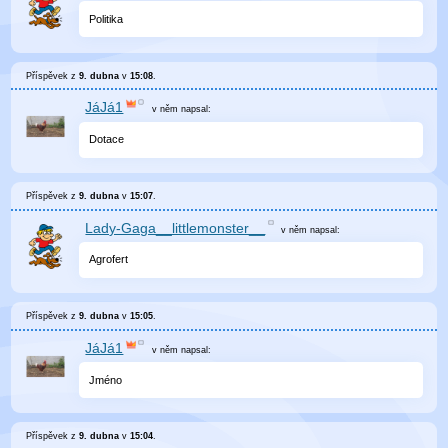
Politika
Příspěvek z
9. dubna
v
15:08
.
JáJá1
v něm
napsal:
Dotace
Příspěvek z
9. dubna
v
15:07
.
Lady-Gaga__littlemonster__
v něm
napsal:
Agrofert
Příspěvek z
9. dubna
v
15:05
.
JáJá1
v něm
napsal:
Jméno
Příspěvek z
9. dubna
v
15:04
.