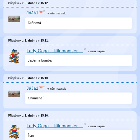
Příspěvek z
9. dubna
v
15:12
.
JáJá1
v něm
napsal:
Drábová
Příspěvek z
9. dubna
v
15:11
.
Lady-Gaga__littlemonster__
v něm
napsal:
Jaderná bomba
Příspěvek z
9. dubna
v
15:10
.
JáJá1
v něm
napsal:
Chameneí
Příspěvek z
9. dubna
v
15:10
.
Lady-Gaga__littlemonster__
v něm
napsal:
Írán