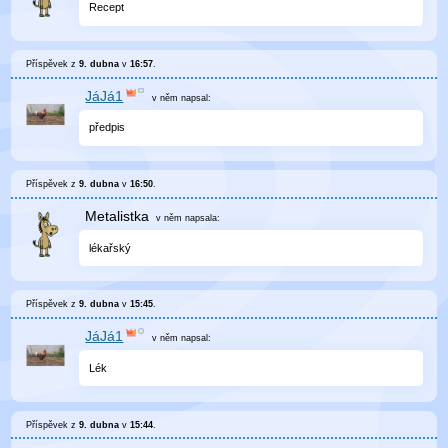
Recept
Příspěvek z
9. dubna
v
16:57
.
JáJá1
v něm
napsal:
předpis
Příspěvek z
9. dubna
v
16:50
.
Metalistka
v něm
napsala:
lékařský
Příspěvek z
9. dubna
v
15:45
.
JáJá1
v něm
napsal:
Lék
Příspěvek z
9. dubna
v
15:44
.