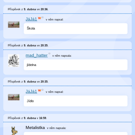
Příspěvek z
9. dubna
ve
20:36
.
JáJá1
v něm
napsal:
Škola
Příspěvek z
9. dubna
ve
20:35
.
mad_hatter
v něm
napsala:
jídelna
Příspěvek z
9. dubna
ve
20:35
.
JáJá1
v něm
napsal:
Jídlo
Příspěvek z
9. dubna
v
16:59
.
Metalistka
v něm
napsala: