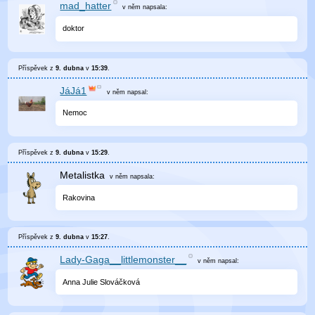
mad_hatter
v něm
napsala:
doktor
Příspěvek z
9. dubna
v
15:39
.
JáJá1
v něm
napsal:
Nemoc
Příspěvek z
9. dubna
v
15:29
.
Metalistka
v něm
napsala:
Rakovina
Příspěvek z
9. dubna
v
15:27
.
Lady-Gaga__littlemonster__
v něm
napsal:
Anna Julie Slováčková