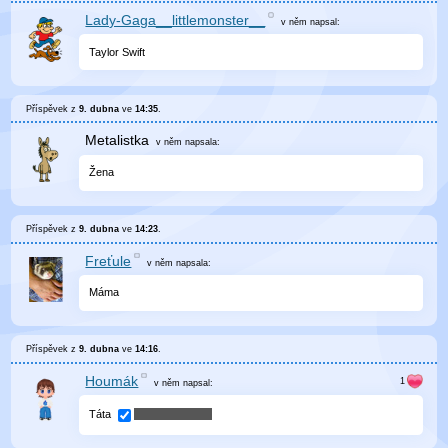
Lady-Gaga__littlemonster__
v něm
napsal:
Taylor Swift
Příspěvek z
9. dubna
ve
14:35
.
Metalistka
v něm
napsala:
Žena
Příspěvek z
9. dubna
ve
14:23
.
Freťule
v něm
napsala:
Máma
Příspěvek z
9. dubna
ve
14:16
.
Houmák
v něm
napsal:
Táta