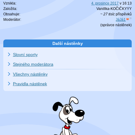
Vznikla:
4. prosince 2017
v
16:13
Založila:
Vanillka-KOČIČKYYY
Obsahuje:
~ 27 tisíc
příspěvků
Moderátor:
JáJá1
(
správce nástěnek
)
Další nástěnky
Slovní sporty
Stejného moderátora
Všechny nástěnky
Pravidla nástěnek