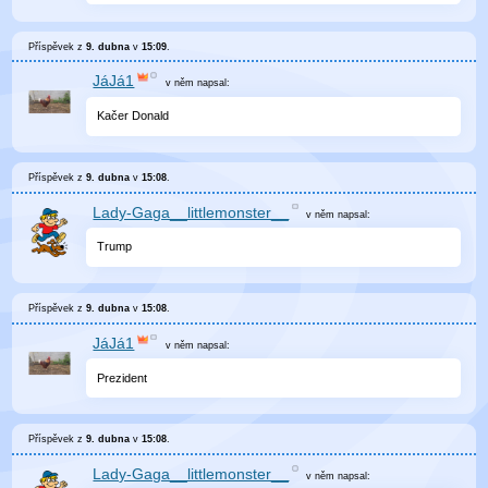
Příspěvek z
9. dubna
v
15:09
.
JáJá1
v něm
napsal:
Kačer Donald
Příspěvek z
9. dubna
v
15:08
.
Lady-Gaga__littlemonster__
v něm
napsal:
Trump
Příspěvek z
9. dubna
v
15:08
.
JáJá1
v něm
napsal:
Prezident
Příspěvek z
9. dubna
v
15:08
.
Lady-Gaga__littlemonster__
v něm
napsal: