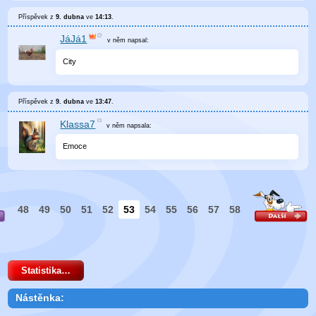
Příspěvek z
9. dubna
ve
14:13
.
JáJá1
v něm
napsal:
City
Příspěvek z
9. dubna
ve
13:47
.
Klassa7
v něm
napsala:
Emoce
48
49
50
51
52
53
54
55
56
57
58
Statistika…
Nástěnka: