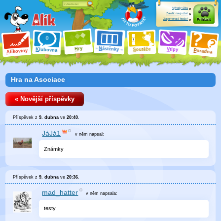
Výhody účtu
Založit nový účet
Zapomenuté heslo?
Přihlásit
ry
N
ástěnky
H
outěže
V
tipy
K
lubovna
S
P
líkoviny
oradna
A
Hra na Asociace
« Novější příspěvky
Příspěvek z
9. dubna
ve
20:40
.
JáJá1
v něm
napsal:
Známky
Příspěvek z
9. dubna
ve
20:36
.
mad_hatter
v něm
napsala:
testy